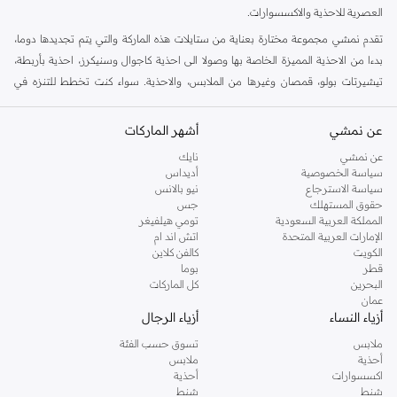
العصرية للاحذية والاكسسوارات.
تقدم نمشي مجموعة مختارة بعناية من ستايلات هذه الماركة والتي يتم تجديدها دوما،
بدءا من الاحذية المميزة الخاصة بها وصولا الى احذية كاجوال وسنيكرز، احذية بأربطة،
تيشيرتات بولو، قمصان وغيرها من الملابس، والاحذية. سواء كنت تخطط للتنزه في
الخارج او كنت ستسافر في عطلة نهاية الاسبوع، فهذا ستايل مناسب لاوقات خارج العمل
في افضل حالاته. هنا في نمشي، لدينا مجموعة متزايدة من الستايلات للرجال، النساء
عن نمشي
أشهر الماركات
والاطفال، كل ذلك في مكان واحد.
عن نمشي
نايك
تسوق تمبرلاند اون لاين الرياض
سياسة الخصوصية
أديداس
سياسة الاسترجاع
نيو بالانس
تعرف احذية تمبرلاند بصلابتها، مهارتها الحرفية وستايلها. جنبا الى جنب مع الجزم
حقوق المستهلك
جس
الاسطورية، لدينا جميع احتياجاتك الكاجوال الاخرى في متجر تمبرلاند اون لاين في
المملكة العربية السعودية
تومي هيلفيغر
الإمارات العربية المتحدة
اتش اند ام
نمشي. يمكن العثور على جزم، احذية رياضية وغيرها من الستايلات الاخرى التي ستجدها
الكويت
كالفن كلاين
في مجموعة تمبرلاند اون لاين. تسوق احذية تمبرلاند اون لاين واحصل على خدمة تسليم
قطر
بوما
سريع الى عتبة دارك.
البحرين
كل الماركات
عمان
أزياء النساء
أزياء الرجال
ملابس
تسوق حسب الفئة
أحذية
ملابس
اكسسوارات
أحذية
شنط
شنط