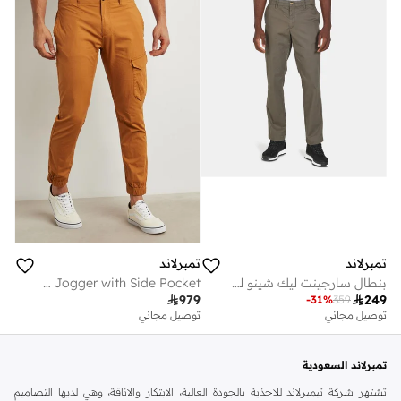
تمبرلاند
تمبرلاند
بنطال سارجينت ليك شينو للرجال
Profile Lake Stretch Ripstop Jogger with Side Pocket

979

249
-
31
%
359
توصيل مجاني
توصيل مجاني
تمبرلاند السعودية
تشتهر شركة تيمبرلاند للاحذية بالجودة العالية، الابتكار والاناقة، وهي لديها التصاميم