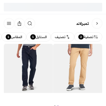
تمبرلاند
تصفية
تصنيف
الستايل
المقاس
1
1
2