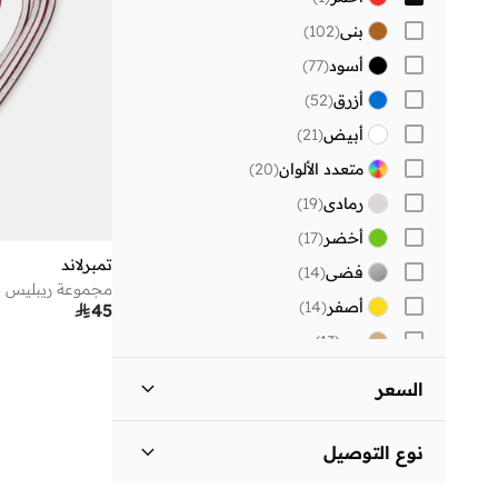
بني
(
102
)
أسود
(
77
)
أزرق
(
52
)
أبيض
(
21
)
متعدد الألوان
(
20
)
رمادي
(
19
)
أخضر
(
17
)
تمبرلاند
فضي
(
14
)
مجموعة ريبليس
أصفر
(
14
)

45
بيج
(
13
)
شفاف
(
3
)
السعر
ذهب
(
3
)
السعر الأقل
السعر الأعلى
وردي
(
3
)
نوع التوصيل


برتقالي
(
2
)
توصيل قياسي
(
1
)