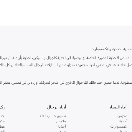
العصرية للاحذية والاكسسوارات.
بدءا من الاحذية المميزة الخاصة بها وصولا الى احذية كاجوال وسنيكرز، احذية بأربطة، تيشيرت
حالاته. هنا في نمشي، لدينا مجموعة متزايدة من الستايلات للرجال، النساء والاطفال، كل ذل
الاسطورية، لدينا جميع احتياجاتك الكاجوال الاخرى في متجر تمبرلاند اون لاين في نمشي. يمكن 
عتبة دارك.
أزياء النساء
أزياء الرجال
ركن
ملابس
تسوق حسب الفئة
جدي
أحذية
ملابس
مكي
اكسسوارات
أحذية
عطو
شنط
شنط
العن