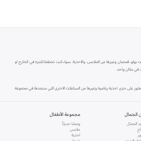
ات بولو، قمصان وغيرها من الملابس، والاحذية. سواء كنت تخطط للتنزه في الخارج او
ك في مكان واحد.
العثور على جزم، احذية رياضية وغيرها من الستايلات الاخرى التي ستجدها في مجموعة
 الجمال
مجموعة الأطفال
د الجمال
وصلنا حديثاً
اج
ملابس
ر
احذية
اية بالشعر
شنط