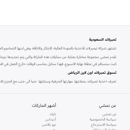
انطلق
بنفسجي
(
1
)
تمبرلاند السعودية
تشتهر شركة تيمبرلاند للاحذية بالجودة العالية، الابتكار والاناقة، وهي لديها التصاميم 
تقدم نمشي مجموعة مختارة بعناية من ستايلات هذه الماركة والتي يتم تجديدها دوما، 
كنت ستسافر في عطلة نهاية الاسبوع، فهذا ستايل مناسب لاوقات خارج العمل في افضل 
تسوق تمبرلاند اون لاين الرياض
تعرف احذية تمبرلاند بصلابتها، مهارتها الحرفية وستايلها. جنبا الى جنب مع الجزم 
تمبرلاند اون لاين. تسوق احذية تمبرلاند اون لاين واحصل على خدمة تسليم سريع الى 
عن نمشي
أشهر الماركات
عن نمشي
نايك
سياسة الخصوصية
أديداس
سياسة الاسترجاع
نيو بالانس
حقوق المستهلك
جس