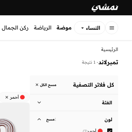
موضة
الرياضة
ركن الجمال
النساء
الرجال
الرئيسية
الأطفال
تمبرلاند
-
1 نتيجة
كل فلاتر التصفية
مسح الكل
أحمر
الفئة
نساء
)
1
(
لون
1
مسح
الرجال
)
1
(
أحمر
(
1
)