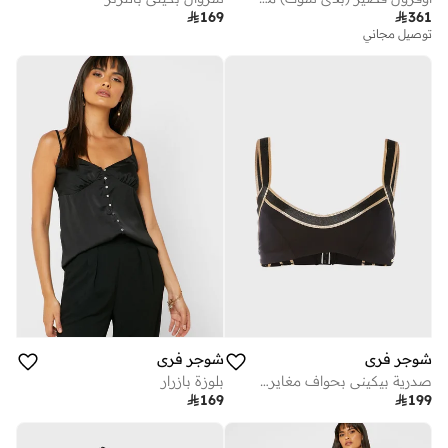

169

361
توصيل مجاني
شوجر فري
شوجر فري
صدرية بيكيني بحواف مغايرة في اللون
بلوزة بازرار

169

199