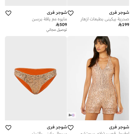
شوجر فري
شوجر فري
صدرية بيكيني بطبعات ازهار
مايوه مع ياقة برسن

509

199
توصيل مجاني
2
+
شوجر فري
شوجر فري
اوفرول قصير (بلاي سوت) مزين بترتر
سروال بكيني بالترتر