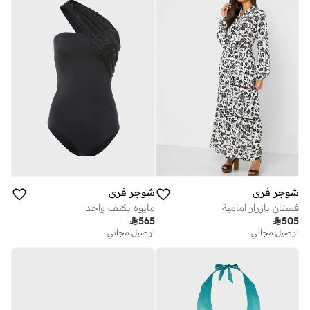
شوجر فري
شوجر فري
فستان بازرار امامية
مايوه بكتف واحد

565

505
توصيل مجاني
توصيل مجاني