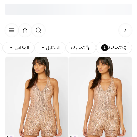
تصفية
تصنيف
الستايل
المقاس
1