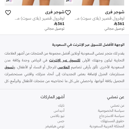
2
+
2
+
شوجر فري
شوجر فري
اوفرول قصير (بلاي سوت) مزين بترتر
اوفرول قصير (بلاي سوت) مزين بترتر

361

361
توصيل مجاني
توصيل مجاني
الوجهة الأفضل للتسوق عبر الإنترنت في السعودية
يقدم لك متجر نمشي السعودية أونلاين أفضل مجموعة من المنتجات من أشهر العلامات
التجارية ليكون وجهتك الأولى
للتسوق عبر الإنترنت
في الرياض وجدة وكافة مدن
السعودية الأخرى. تألق بأرقى تصاميم
الملابس
للرجال أو النساء أو الأطفال، و
تسوق
مستلزمات المنزل لإضافة بعض التجديدات إلى أنحاء منزلك، واقتني مستحضرات
التجميل بكافة أنواعها، واحصلي على كل ما تحتاجينه من منتجات الأطفال والرضّع، كل
ذلك وأكثر في مكان واحد.
عن نمشي
أفضل العلامات التجارية في السعودية
أشهر الماركات
يضم متجر نمشي السعودية أونلاين مجموعة ضخمة من المنتجات من أفضل العلامات
عن نمشي
نايك
سياسة الخصوصية
أديداس
التجارية، بداية من الأزياء وحتى مستلزمات المنزل. ستجد لدينا كل ما ترغب به من
سياسة الاسترجاع
نيو بالانس
الملابس والأحذية والإكسسوارات وكافة احتياجاتك الأخرى من علامات رائدة مثل:
حقوق المستهلك
جس
ديفاكتو
، و
ديزل
، و
بيير كاردان
، و
تومي هيلفيغر
، و
ريفر ايلاند
، و
جوكي
، و
لي كوبر
،
المملكة العربية السعودية
تومي هيلفيغر