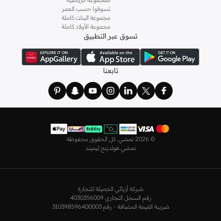
و
ليتشي
و
نيشات لينين
و
فيمي9
وغيرهم.
تسوقوا حسب العمر
كما لدينا كل ما يتعلق ب
اللانجري
! اختاري من مجموعتنا قطعًا أنثوية مثل
الكورسيه
أو
مجموعة البنات كاملة
مجموعة الأولاد كاملة
أطقم من
لا سينزا
، أو اقتني العبوات الاقتصادية التي تحتوي على كافة القطع الأساسية.
تسوق عبر التطبيق
ولدينا أيضًا
ملابس نوم نسائية
مريحة، بما في ذلك قمصان النوم والبيجامات من علامات
مثل
نعومي
وغيرها.
استعدي لأجواء الصيف مع مجموعتنا من ملابس السباحة التي تضم كل ما تحتاجينه،
تابعنا
بداية من
بيكيني
القطعتين بجميع المقاسات وحتى المايوهات ذات القطعة الواحدة وكافة
مستلزمات الشاطئ أو المسبح.
تسوق أزياء رجالية بتصاميم راقية في السعودية
تألق بأفضل إطلالة مع مجموعة متكاملة من الملابس الرجالية. ستجد لدينا كل ما تحتاجه
من علامات رائدة مثل
تمبرلاند
و
لاكوست
و
غانت
و
جيوردانو
وغيرها، لتكون دائمًا في أبهى
©
2026 نمشي. كل الحقوق محفوظة
صورة سواء كنت متوجهاً إلى عملك أو تقضي عطلة نهاية الأسبوع برفقة أصدقائك
نمشي هولدينج ليميتد
وعائلتك.
ستجد لدينا في مجموعة التيشيرتات والقمصان كل ما تحتاجه مع مجموعة متنوعة من
التصاميم. جدّد إطلالتك وتسوق
قمصان بولو
بالألوان التي تفضلها، وكن متألقًا في عملك
شركة أزيائي الجميلة للتجارة
وفي نزهاتك مع أصدقائك. واطلع على الكنزات والهوديز و
البليزرات
بتصاميم ومقاسات
رقم السجل التجاري 4030356009
وألوان متعددة لتكون بكامل أناقتك في كافة المناسبات.
ضريبة القيمة المضافة - رقم 310398596400003
اختر ما يناسبك من تشكيلتنا الواسعة من
الجينزات
بجميع الألوان والمقاسات. ونسّقها