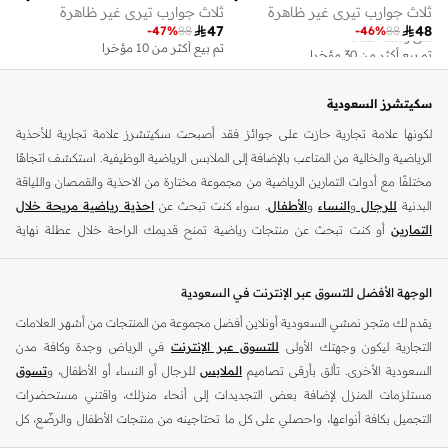
ثلاث جوارب تيري غير ظاهرة
ثلاث جوارب تيري غير ظاهرة
تم بيع أكثر من 30 مؤخرا

47

48
-
47
%
88
-
46
%
88
على وشك النفاد
تم بيع أكثر من 10 مؤخرا
تم بيع أكثر من 30 مؤخرا
على وشك النفاد
سكيتشرز السعودية
لكونها علامة تجارية حازت على جوائز فقد أصبحت سكيتشرز علامة تجارية للأحذية
الرياضية والخالية من المتاعب بالإضافة إلى الملابس الرياضية الوظيفية. استكشف اتجاهًا
مختلفًا مع أدوات التمارين الرياضية من مجموعة مختارة من الاحذية والقمصان واللياقة
البدنية
للرجال
و
النساء
و
الأطفال
. سواء كنت تبحث عن
احذية رياضية مريحة خلال
التمارين
أو كنت تبحث عن منتجات رياضية تمنح قديمك الراحة خلال عطلة نهاية
الأسبوع ، فلدينا ما تبحث عنه..
نقدم مجموعة واسعة من أنواع اسنيكر الرياضية من ماركات مثل ذلك قوران ، قو واك ،
الوجهة الأفضل للتسوق عبر الإنترنت في السعودية
امباير وسيتمتس والترا فليكس ودرافتر وديامايت وماتيرا ، مايكروبرست ، وقوانتروم
يقدم لك متجر نمشي السعودية أونلاين أفضل مجموعة من المنتجات من أشهر العلامات
فليكس ، وسيرن والعديد من الآخرين. تأتي
أحذية اسنيكر للسيدات
بمجموعة متنوعة
التجارية ليكون وجهتك الأولى
للتسوق عبر الإنترنت
في الرياض وجدة وكافة مدن
من الألوان ، من ألوان الباستيل إلى الألوان المحايدة. بالاضافة الى
أحذية رياضية للرجال
السعودية الأخرى. تألق بأرقى تصاميم
الملابس
للرجال أو النساء أو الأطفال، و
تسوق
لدينا تشمل التصاميم المتطورة التي تزيد السرعة والقوة. كما يوجد لدينا أيضا
أحذية
مستلزمات المنزل لإضافة بعض التجديدات إلى أنحاء منزلك، واقتني مستحضرات
رياضية للأطفال
معتمدة.
التجميل بكافة أنواعها، واحصلي على كل ما تحتاجينه من منتجات الأطفال والرضّع، كل
سكيتشرز اونلاين في الرياض
ذلك وأكثر في مكان واحد.