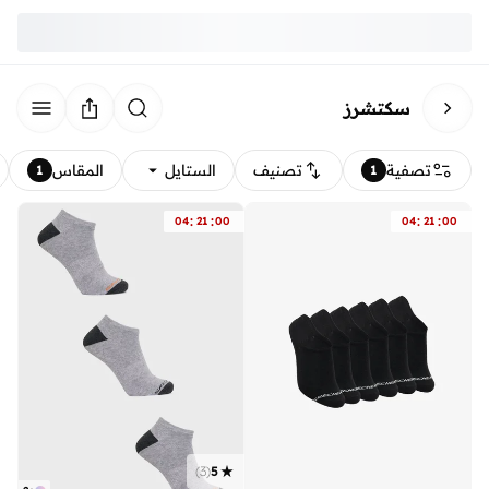
سكتشرز
تصفية
تصنيف
الستايل
المقاس
1
1
:
:
:
:
04
21
00
04
21
00
)
3
(
5