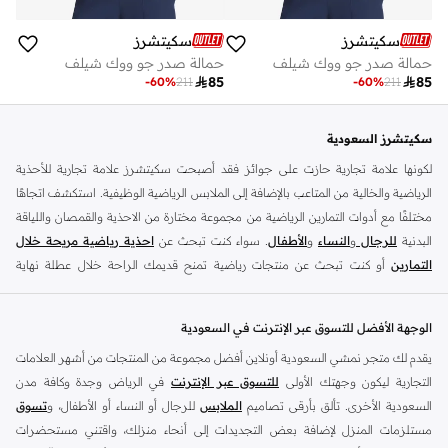
سكيتشرز
سكيتشرز
حمالة صدر جو ووك شيلف
حمالة صدر جو ووك شيلف

85

85
-
60
%
211
-
60
%
211
سكيتشرز السعودية
لكونها علامة تجارية حازت على جوائز فقد أصبحت سكيتشرز علامة تجارية للأحذية
الرياضية والخالية من المتاعب بالإضافة إلى الملابس الرياضية الوظيفية. استكشف اتجاهًا
مختلفًا مع أدوات التمارين الرياضية من مجموعة مختارة من الاحذية والقمصان واللياقة
البدنية
للرجال
و
النساء
و
الأطفال
. سواء كنت تبحث عن
احذية رياضية مريحة خلال
التمارين
أو كنت تبحث عن منتجات رياضية تمنح قديمك الراحة خلال عطلة نهاية
الأسبوع ، فلدينا ما تبحث عنه..
نقدم مجموعة واسعة من أنواع اسنيكر الرياضية من ماركات مثل ذلك قوران ، قو واك ،
الوجهة الأفضل للتسوق عبر الإنترنت في السعودية
امباير وسيتمتس والترا فليكس ودرافتر وديامايت وماتيرا ، مايكروبرست ، وقوانتروم
يقدم لك متجر نمشي السعودية أونلاين أفضل مجموعة من المنتجات من أشهر العلامات
فليكس ، وسيرن والعديد من الآخرين. تأتي
أحذية اسنيكر للسيدات
بمجموعة متنوعة
التجارية ليكون وجهتك الأولى
للتسوق عبر الإنترنت
في الرياض وجدة وكافة مدن
من الألوان ، من ألوان الباستيل إلى الألوان المحايدة. بالاضافة الى
أحذية رياضية للرجال
السعودية الأخرى. تألق بأرقى تصاميم
الملابس
للرجال أو النساء أو الأطفال، و
تسوق
لدينا تشمل التصاميم المتطورة التي تزيد السرعة والقوة. كما يوجد لدينا أيضا
أحذية
مستلزمات المنزل لإضافة بعض التجديدات إلى أنحاء منزلك، واقتني مستحضرات
رياضية للأطفال
معتمدة.