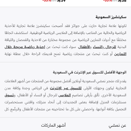

59

58
-
53
%
123
-
53
%
123
سكيتشرز السعودية
لكونها علامة تجارية حازت على جوائز فقد أصبحت سكيتشرز علامة تجارية للأحذية
الرياضية والخالية من المتاعب بالإضافة إلى الملابس الرياضية الوظيفية. استكشف اتجاهًا
مختلفًا مع أدوات التمارين الرياضية من مجموعة مختارة من الاحذية والقمصان واللياقة
البدنية
للرجال
و
النساء
و
الأطفال
. سواء كنت تبحث عن
احذية رياضية مريحة خلال
التمارين
أو كنت تبحث عن منتجات رياضية تمنح قديمك الراحة خلال عطلة نهاية
الأسبوع ، فلدينا ما تبحث عنه..
نقدم مجموعة واسعة من أنواع اسنيكر الرياضية من ماركات مثل ذلك قوران ، قو واك ،
الوجهة الأفضل للتسوق عبر الإنترنت في السعودية
امباير وسيتمتس والترا فليكس ودرافتر وديامايت وماتيرا ، مايكروبرست ، وقوانتروم
يقدم لك متجر نمشي السعودية أونلاين أفضل مجموعة من المنتجات من أشهر العلامات
فليكس ، وسيرن والعديد من الآخرين. تأتي
أحذية اسنيكر للسيدات
بمجموعة متنوعة
التجارية ليكون وجهتك الأولى
للتسوق عبر الإنترنت
في الرياض وجدة وكافة مدن
من الألوان ، من ألوان الباستيل إلى الألوان المحايدة. بالاضافة الى
أحذية رياضية للرجال
السعودية الأخرى. تألق بأرقى تصاميم
الملابس
للرجال أو النساء أو الأطفال، و
تسوق
لدينا تشمل التصاميم المتطورة التي تزيد السرعة والقوة. كما يوجد لدينا أيضا
أحذية
مستلزمات المنزل لإضافة بعض التجديدات إلى أنحاء منزلك، واقتني مستحضرات
رياضية للأطفال
معتمدة.
التجميل بكافة أنواعها، واحصلي على كل ما تحتاجينه من منتجات الأطفال والرضّع، كل
سكيتشرز اونلاين في الرياض
ذلك وأكثر في مكان واحد.
الوصف 02: سواء كنتِ تمارسين رياضة الجري ببساطة لتحافظ على لياقتك البدنية أو
عن نمشي
أفضل العلامات التجارية في السعودية
أشهر الماركات
تعملين على تحقيق أهداف اللياقة البدنية الخاصة بك في صالة الألعاب الرياضية، فإن