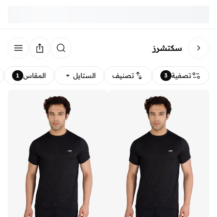
سكتشرز
تصفية
تصنيف
الستايل
المقاس
1
3