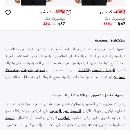
سكيتشرز
سكيتشرز
تيشيرت دلتا
تيشيرت دلتا

67

67
-
33
%
100
-
33
%
100
سكيتشرز السعودية
لكونها علامة تجارية حازت على جوائز فقد أصبحت سكيتشرز علامة تجارية للأحذية
الرياضية والخالية من المتاعب بالإضافة إلى الملابس الرياضية الوظيفية. استكشف اتجاهًا
مختلفًا مع أدوات التمارين الرياضية من مجموعة مختارة من الاحذية والقمصان واللياقة
البدنية
للرجال
و
النساء
و
الأطفال
. سواء كنت تبحث عن
احذية رياضية مريحة خلال
التمارين
أو كنت تبحث عن منتجات رياضية تمنح قديمك الراحة خلال عطلة نهاية
الأسبوع ، فلدينا ما تبحث عنه..
نقدم مجموعة واسعة من أنواع اسنيكر الرياضية من ماركات مثل ذلك قوران ، قو واك ،
الوجهة الأفضل للتسوق عبر الإنترنت في السعودية
امباير وسيتمتس والترا فليكس ودرافتر وديامايت وماتيرا ، مايكروبرست ، وقوانتروم
يقدم لك متجر نمشي السعودية أونلاين أفضل مجموعة من المنتجات من أشهر العلامات
فليكس ، وسيرن والعديد من الآخرين. تأتي
أحذية اسنيكر للسيدات
بمجموعة متنوعة
التجارية ليكون وجهتك الأولى
للتسوق عبر الإنترنت
في الرياض وجدة وكافة مدن
من الألوان ، من ألوان الباستيل إلى الألوان المحايدة. بالاضافة الى
أحذية رياضية للرجال
السعودية الأخرى. تألق بأرقى تصاميم
الملابس
للرجال أو النساء أو الأطفال، و
تسوق
لدينا تشمل التصاميم المتطورة التي تزيد السرعة والقوة. كما يوجد لدينا أيضا
أحذية
مستلزمات المنزل لإضافة بعض التجديدات إلى أنحاء منزلك، واقتني مستحضرات
رياضية للأطفال
معتمدة.