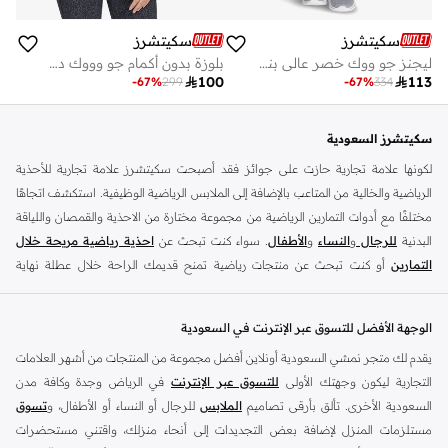
سكيتشرز
سكيتشرز
ليجنز جو ووك خصر عالي بنقشة زهور الأقحوان
بلوزة بدون أكمام جو وووك ديزيز

100

113
-
67
%
299
-
67
%
334
سكيتشرز السعودية
لكونها علامة تجارية حازت على جوائز فقد أصبحت سكيتشرز علامة تجارية للأحذية
الرياضية والخالية من المتاعب بالإضافة إلى الملابس الرياضية الوظيفية. استكشف اتجاهًا
مختلفًا مع أدوات التمارين الرياضية من مجموعة مختارة من الاحذية والقمصان واللياقة
البدنية
للرجال
و
النساء
و
الأطفال
. سواء كنت تبحث عن
احذية رياضية مريحة خلال
التمارين
أو كنت تبحث عن منتجات رياضية تمنح قديمك الراحة خلال عطلة نهاية
الأسبوع ، فلدينا ما تبحث عنه..
نقدم مجموعة واسعة من أنواع اسنيكر الرياضية من ماركات مثل ذلك قوران ، قو واك ،
الوجهة الأفضل للتسوق عبر الإنترنت في السعودية
امباير وسيتمتس والترا فليكس ودرافتر وديامايت وماتيرا ، مايكروبرست ، وقوانتروم
يقدم لك متجر نمشي السعودية أونلاين أفضل مجموعة من المنتجات من أشهر العلامات
فليكس ، وسيرن والعديد من الآخرين. تأتي
أحذية اسنيكر للسيدات
بمجموعة متنوعة
التجارية ليكون وجهتك الأولى
للتسوق عبر الإنترنت
في الرياض وجدة وكافة مدن
من الألوان ، من ألوان الباستيل إلى الألوان المحايدة. بالاضافة الى
أحذية رياضية للرجال
السعودية الأخرى. تألق بأرقى تصاميم
الملابس
للرجال أو النساء أو الأطفال، و
تسوق
لدينا تشمل التصاميم المتطورة التي تزيد السرعة والقوة. كما يوجد لدينا أيضا
أحذية
مستلزمات المنزل لإضافة بعض التجديدات إلى أنحاء منزلك، واقتني مستحضرات
رياضية للأطفال
معتمدة.