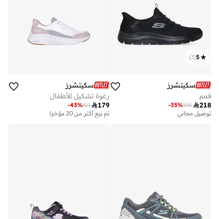
)
3
(
5
سكيتشرز
سكيتشرز
قمم
رغوة تشكيل للأطفال

179

218
-
43
%
311
-
35
%
335
توصيل مجاني
تم بيع أكثر من 20 مؤخرا