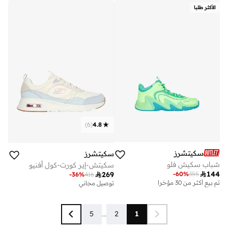
تم بيع أكثر من 10 مؤخرا
الأكثر طلبا
)
6
(
4.8
سكيتشرز
سكيتشرز
شباب سكيش فلو
سكيتش-إير كورت-كول أفنيو

144
-
60
%
355

269
-
36
%
416
تم بيع أكثر من 30 مؤخرا
توصيل مجاني
5
...
2
1