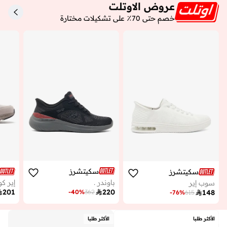
عروض الاوتلت
خصم حتى 70٪ على تشكيلات مختارة
سكيتشرز
سكيتشرز
باوندر .
إير ك
سوب إير

220

201
-
40
%
362

148
-
76
%
615
الأكثر طلبا
الأكثر طلبا