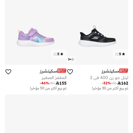
)
1
(
5
)
1
(
5
2
+
سكيتشرز
سكيتشرز
ليتل جو رن 400 في 2
المقفز الصغير

155

162
-
46
%
287
-
32
%
236
تم بيع أكثر من 30 مؤخرا
تم بيع أكثر من 50 مؤخرا