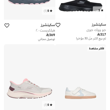
)
6
(
5
)
5
(
5
سكيتشرز
سكيتشرز
جو ووك جوي
هيلكريست ٢.٠

317

369
توصيل مجاني
تم بيع أكثر من 30 مؤخرا
توصيل مجاني
توصيل مجاني
تم بيع أكثر من 30 مؤخرا
الأكثر مشاهدة
)
3
(
5