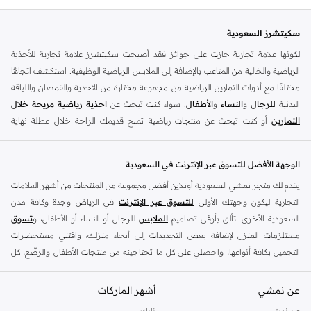
سكيتشرز السعودية
لكونها علامة تجارية حازت على جوائز فقد أصبحت سكيتشرز علامة تجارية للأحذية
الرياضية والخالية من المتاعب بالإضافة إلى الملابس الرياضية الوظيفية. استكشف اتجاهًا
مختلفًا مع أدوات التمارين الرياضية من مجموعة مختارة من الاحذية والقمصان واللياقة
البدنية
للرجال
و
النساء
و
الأطفال
. سواء كنت تبحث عن
احذية رياضية مريحة خلال
التمارين
أو كنت تبحث عن منتجات رياضية تمنح قديمك الراحة خلال عطلة نهاية
الأسبوع ، فلدينا ما تبحث عنه..
نقدم مجموعة واسعة من أنواع اسنيكر الرياضية من ماركات مثل ذلك قوران ، قو واك ،
الوجهة الأفضل للتسوق عبر الإنترنت في السعودية
امباير وسيتمتس والترا فليكس ودرافتر وديامايت وماتيرا ، مايكروبرست ، وقوانتروم
يقدم لك متجر نمشي السعودية أونلاين أفضل مجموعة من المنتجات من أشهر العلامات
فليكس ، وسيرن والعديد من الآخرين. تأتي
أحذية اسنيكر للسيدات
بمجموعة متنوعة
التجارية ليكون وجهتك الأولى
للتسوق عبر الإنترنت
في الرياض وجدة وكافة مدن
من الألوان ، من ألوان الباستيل إلى الألوان المحايدة. بالاضافة الى
أحذية رياضية للرجال
السعودية الأخرى. تألق بأرقى تصاميم
الملابس
للرجال أو النساء أو الأطفال، و
تسوق
لدينا تشمل التصاميم المتطورة التي تزيد السرعة والقوة. كما يوجد لدينا أيضا
أحذية
مستلزمات المنزل لإضافة بعض التجديدات إلى أنحاء منزلك، واقتني مستحضرات
رياضية للأطفال
معتمدة.
التجميل بكافة أنواعها، واحصلي على كل ما تحتاجينه من منتجات الأطفال والرضّع، كل
سكيتشرز اونلاين في الرياض
ذلك وأكثر في مكان واحد.
الوصف 02: سواء كنتِ تمارسين رياضة الجري ببساطة لتحافظ على لياقتك البدنية أو
عن نمشي
أفضل العلامات التجارية في السعودية
أشهر الماركات
تعملين على تحقيق أهداف اللياقة البدنية الخاصة بك في صالة الألعاب الرياضية، فإن
يضم متجر نمشي السعودية أونلاين مجموعة ضخمة من المنتجات من أفضل العلامات
عن نمشي
نايك