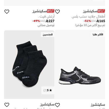
سكيتشرز
سكيتشرز
أطفال جلايد ستب بلس
آرتش فيت .

227

165
-
49
%
440
-
51
%
334
تم بيع أكثر من 10 مؤخرا
توصيل مجاني
الأكثر طلبا
للجنسين
)
2
(
5
سكيتشرز
سكيتشرز