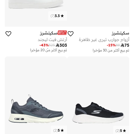
)
7
(
3.3
سكيتشرز
سكيتشرز
أزواج جوارب تيري غير ظاهرة
آرتش فيت ليجند

303

75
-
43
%
525
-
15
%
88
توصيل مجاني
تم بيع أكثر من 20 مؤخرا
تم بيع أكثر من 30 مؤخرا
توصيل مجاني
تم بيع أكثر من 20 مؤخرا
)
2
(
5
)
2
(
5