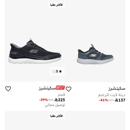
على وشك النفاد
الأكثر طلبا
)
1
(
5
سكيتشرز
سكيتشرز
قمم
دينة لايت للرضع

225
-
39
%
368

137
-
41
%
229
توصيل مجاني
الأكثر طلبا