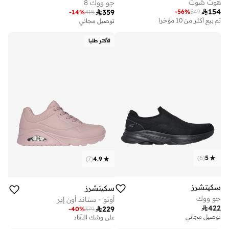
هوت شوت
جو ووك 8

154
-
56
%
349

359
-
14
%
415
تم بيع أكثر من 10 مؤخرا
توصيل مجاني
الأكثر طلبا
)
6
(
5
)
7
(
4.9
سكيتشرز
سكيتشرز
جو ووك
أونو - ستاند أون إير

422

229
-
40
%
379
توصيل مجاني
على وشك النفاد
توصيل مجاني
توصيل مجاني