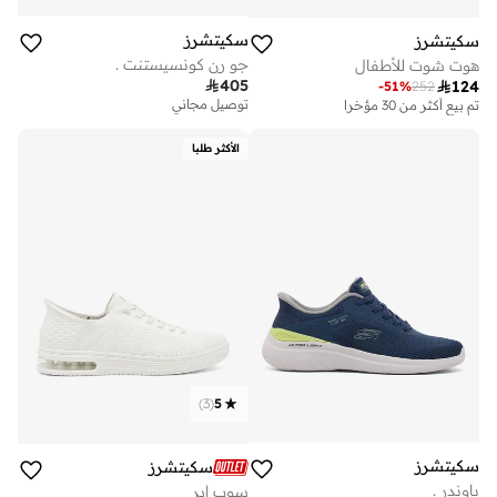
سكيتشرز
سكيتشرز
جو رن كونسيستنت .
هوت شوت للأطفال

405

124
-
51
%
252
توصيل مجاني
تم بيع أكثر من 30 مؤخرا
الأكثر طلبا
)
3
(
5
سكيتشرز
سكيتشرز
باوندر .
سوب إير