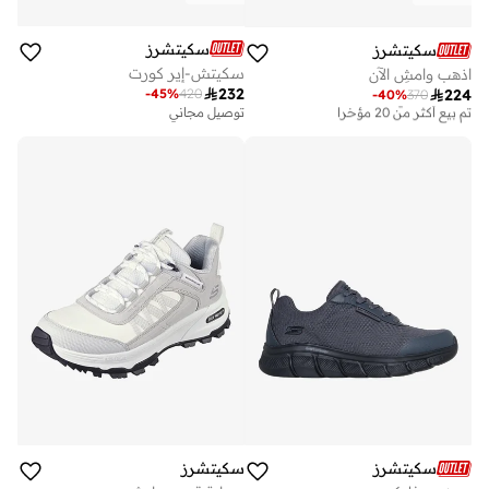
سكيتشرز
سكيتشرز
سكيتش-إير كورت
اذهب وامشِ الآن

232
-
45
%
420

224
-
40
%
370
توصيل مجاني
تم بيع أكثر من 20 مؤخرا
توصيل مجاني
توصيل مجاني
تم بيع أكثر من 20 مؤخرا
سكيتشرز
سكيتشرز