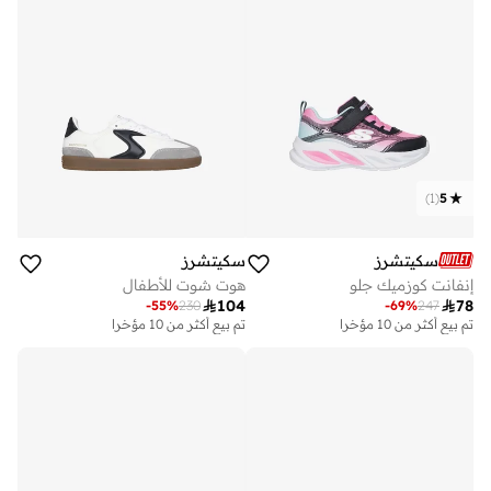
)
1
(
5
سكيتشرز
سكيتشرز
إنفانت كوزميك جلو
هوت شوت للأطفال

104

78
-
55
%
230
-
69
%
247
تم بيع أكثر من 10 مؤخرا
تم بيع أكثر من 10 مؤخرا