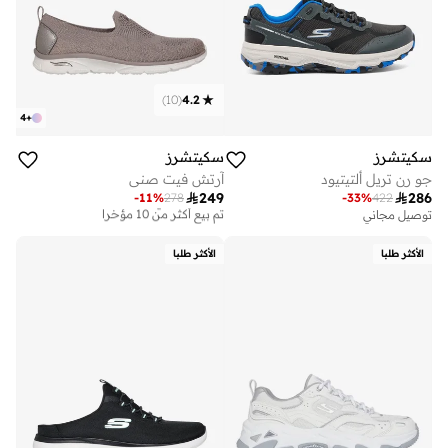
)
10
(
4.2
4
+
سكيتشرز
سكيتشرز
جو رن تريل ألتيتيود
آرتش فيت صني

249

286
-
11
%
278
-
33
%
422
توصيل مجاني
تم بيع أكثر من 10 مؤخرا
توصيل مجاني
توصيل مجاني
تم بيع أكثر من 10 مؤخرا
الأكثر طلبا
الأكثر طلبا