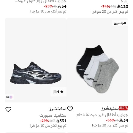
جوارب أطفال ربع طول عبوة من قطع
إثارة

34
-
25
%
45

120
-
74
%
445
تم بيع أكثر من 10 مؤخرا
تم بيع أكثر من 20 مؤخرا
للجنسين
)
3
(
4
4
+
سكيتشرز
سكيتشرز
جوارب أطفال غير مبطنة قطع
ستامينا سبورت

34
-
56
%
76

331
-
29
%
463
توصيل مجاني
تم بيع أكثر من 10 مؤخرا
تم بيع أكثر من 30 مؤخرا
توصيل مجاني