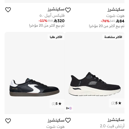
سكيتشرز
سكيتشرز
فليكس أبيل ٥.٠
هوت شوت

320
-
11
%
358

84
توصيل مجاني
-
76
%
349
تم بيع أكثر من 20 مؤخرا
تم بيع أكثر من 20 مؤخرا
توصيل مجاني
تم بيع أكثر من 20 مؤخرا
الأكثر مشاهدة
الأكثر طلبا
)
2
(
5
)
1
(
5
2
+
سكيتشرز
سكيتشرز
آرتش فيت 2.0
هوت شوت