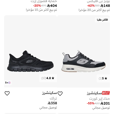
حماية قصوى إرث
بوبز بي فليكس

404

148
-
20
%
499
-
62
%
385
توصيل مجاني
تم بيع أكثر من 10 مؤخرا
تم بيع أكثر من 20 مؤخرا
توصيل مجاني
تم بيع أكثر من 10 مؤخرا
الأكثر طلبا
)
10
(
4.8
)
1
(
5
5
+
سكيتشرز
سكيتشرز
تراك
حذاء إير كورت

358

201
-
53
%
420
توصيل مجاني
توصيل مجاني