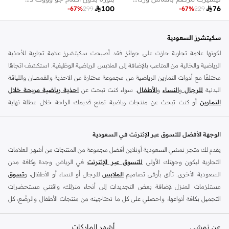

100

76
-
67
%
299
-
67
%
229
سكيتشرز السعودية
لكونها علامة تجارية حازت على جوائز فقد أصبحت سكيتشرز علامة تجارية للأحذية
الرياضية والخالية من المتاعب بالإضافة إلى الملابس الرياضية الوظيفية. استكشف اتجاهًا
مختلفًا مع أدوات التمارين الرياضية من مجموعة مختارة من الاحذية والقمصان واللياقة
البدنية
للرجال
و
النساء
و
الأطفال
. سواء كنت تبحث عن
احذية رياضية مريحة خلال
التمارين
أو كنت تبحث عن منتجات رياضية تمنح قديمك الراحة خلال عطلة نهاية
الأسبوع ، فلدينا ما تبحث عنه..
نقدم مجموعة واسعة من أنواع اسنيكر الرياضية من ماركات مثل ذلك قوران ، قو واك ،
الوجهة الأفضل للتسوق عبر الإنترنت في السعودية
امباير وسيتمتس والترا فليكس ودرافتر وديامايت وماتيرا ، مايكروبرست ، وقوانتروم
يقدم لك متجر نمشي السعودية أونلاين أفضل مجموعة من المنتجات من أشهر العلامات
فليكس ، وسيرن والعديد من الآخرين. تأتي
أحذية اسنيكر للسيدات
بمجموعة متنوعة
التجارية ليكون وجهتك الأولى
للتسوق عبر الإنترنت
في الرياض وجدة وكافة مدن
من الألوان ، من ألوان الباستيل إلى الألوان المحايدة. بالاضافة الى
أحذية رياضية للرجال
السعودية الأخرى. تألق بأرقى تصاميم
الملابس
للرجال أو النساء أو الأطفال، و
تسوق
لدينا تشمل التصاميم المتطورة التي تزيد السرعة والقوة. كما يوجد لدينا أيضا
أحذية
مستلزمات المنزل لإضافة بعض التجديدات إلى أنحاء منزلك، واقتني مستحضرات
رياضية للأطفال
معتمدة.
التجميل بكافة أنواعها، واحصلي على كل ما تحتاجينه من منتجات الأطفال والرضّع، كل
سكيتشرز اونلاين في الرياض
ذلك وأكثر في مكان واحد.
الوصف 02: سواء كنتِ تمارسين رياضة الجري ببساطة لتحافظ على لياقتك البدنية أو
عن نمشي
أفضل العلامات التجارية في السعودية
أشهر الماركات