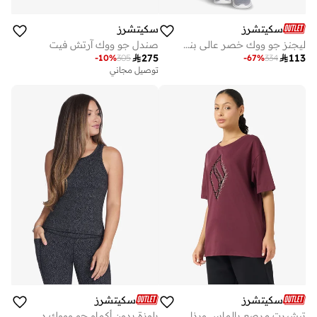
سكيتشرز
سكيتشرز
ليجنز جو ووك خصر عالي بنقشة زهور الأقحوان
صندل جو ووك آرتش فيت

275

113
-
10
%
305
-
67
%
334
توصيل مجاني
سكيتشرز
سكيتشرز
تيشيرت مرصع بالماس ورذاذ ذهبي
بلوزة بدون أكمام جو وووك ديزيز