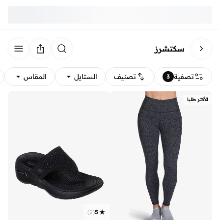
سكتشرز
تصفية
تصنيف
الستايل
المقاس
3
الأكثر طلبا
)
2
(
5