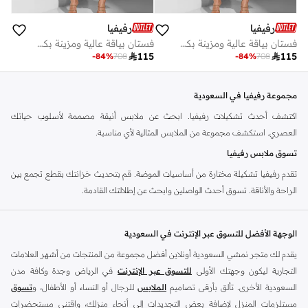
رفيفيا
رفيفيا
فستان بياقة عالية ومزينة بكشكش
فستان بياقة عالية ومزينة بكشكش

115

115
-
84
%
708
-
84
%
708
مجموعة رفيفيا في السعودية
اكتشف أحدث تشكيلات رفيفيا. ابحث عن ملابس أنيقة مصممة لأسلوب حياتك
العصري. استكشف مجموعة من الملابس المثالية لأي مناسبة.
تسوق ملابس رفيفيا
تقدم رفيفيا تشكيلة مختارة من أساسيات الموضة. قم بتحديث خزانتك بقطع تجمع بين
الراحة والأناقة. تسوق أحدث الواصلين وابحث عن إطلالتك القادمة.
الميزات الرئيسية لملابس رفيفيا
أقمشة عالية الجودة:
تمتع براحة فائقة مع مواد فاخرة.
الوجهة الأفضل للتسوق عبر الإنترنت في السعودية
تصاميم عصرية:
ابق على اطلاع بأحدث الصيحات مع التصاميم المعاصرة.
يقدم لك متجر نمشي السعودية أونلاين أفضل مجموعة من المنتجات من أشهر العلامات
التجارية ليكون وجهتك الأولى
للتسوق عبر الإنترنت
في الرياض وجدة وكافة مدن
قطع متعددة الاستخدامات:
نسق إطلالات للعمل، والخروجات الكاجوال، والمناسبات
السعودية الأخرى. تألق بأرقى تصاميم
الملابس
للرجال أو النساء أو الأطفال، و
تسوق
الخاصة.
مستلزمات المنزل لإضافة بعض التجديدات إلى أنحاء منزلك، واقتني مستحضرات