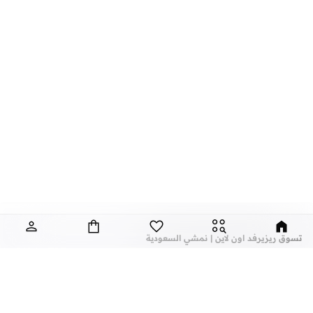
تسوق ريزيرفد اون لاين | نمشي السعودية
منذ إطلاقها في عام 1998، قامت ماركة ريزيرفد البولندية بدمج الطراز الكلاسيكي مع
الموضة العالمية حيث تتميز مجموعة ريزيرفد اون لاين بأكثر من ألف تصميم، للرجال
والنساء والأطفال. قم بالبحث عن مجموعة كبيرة من الأساسيات مثل البلوزات, التيشرتات,
التيشيرتات الكت, الجاكيتات, المعاطف, الهوديس, السويت شيرتات, الفساتين