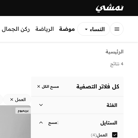
موضة
الرياضة
ركن الجمال
النساء
الرجال
الرئيسية
الأطفال
4 نتائج
كل فلاتر التصفية
مسح الكل
العمل
الفئة
بريميوم
نساء
)
3
(
الستايل
1
مسح
الرجال
)
1
(
العمل
(
4
)