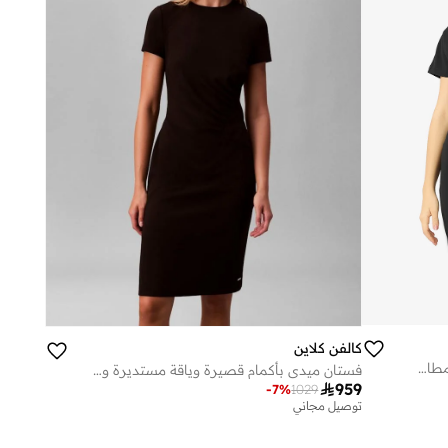
كالفن كلاين
فستان ميدي قصير الأكمام من الكريب المطاطي
فستان ميدي بأكمام قصيرة وياقة مستديرة وتفاصيل مكشكشة

959
-
7
%
1029
توصيل مجاني