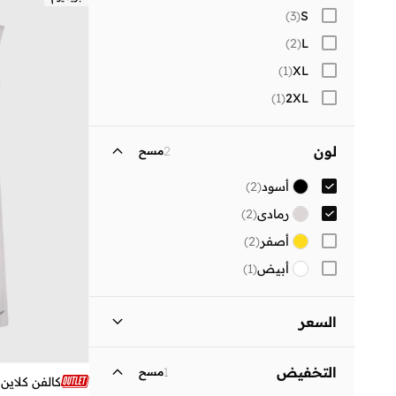
)
3
(
S
)
2
(
L
)
1
(
XL
)
1
(
2XL
لون
2
مسح
أسود
(
2
)
رمادي
(
2
)
أصفر
(
2
)
أبيض
(
1
)
السعر
السعر الأقل
السعر الأعلى
التخفيض
1
مسح


كالفن كلاين