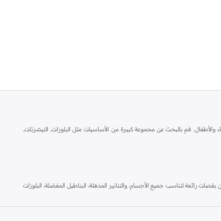
ال والنساء والأطفال. قم بالبحث عن مجموعة كبيرة من الأساسيات مثل البلوزات, التيشرتات,
بقصات رائعة لتناسب جميع الأجسام، والتنانير المذهلة، البناطيل المفصَلة، البلوزات
د اون لاين و قم بالاستفادة من خدمة التسليم السريع لباب منزلك. كما نقدم خدمة الدفع