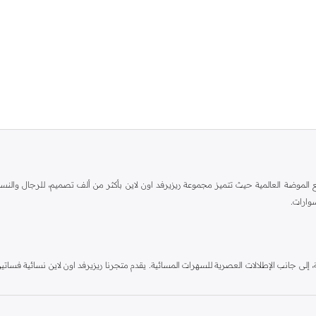
الطراز الكلاسيكي مع الموضة العالمية حيث تتميز مجموعة ريزيرفد اون لاين بأكثر من ألف تصميم، للرج
وارات.
ٕلى جانب الإطلالات العصرية للسهرات المسائية. يقدم متجرنا ريزيرفد اون لاين نسائية فساتين 
 البيجامات وغيرها من الأساسيات. مجموعتنا للأطفال لديها أيضاً الكثير لتقدمه. اطلب ريزيرف