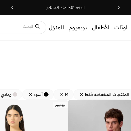
الدفع نقدا عند الاستلام
البحث
اوتلت
الأطفال
بريميوم
المنزل
المنتجات المخفضة فقط
M
أسود
رمادي
بريميوم