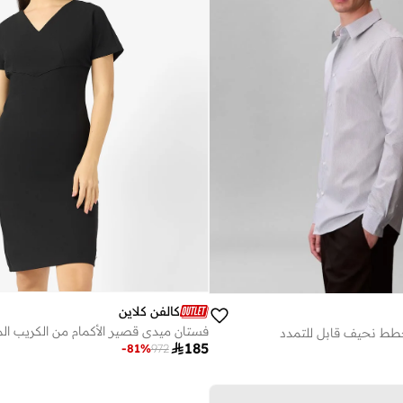
كالفن كلاين
 نحيف قابل للتمدد

185
-
81
%
972