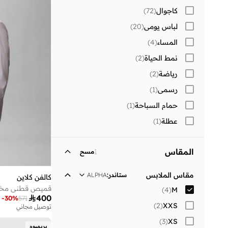
كاجوال
(
72
)
لباس يومي
(
20
)
المساء
(
4
)
نمط الحياة
(
2
)
رياضة
(
2
)
رسمي
(
1
)
حمام السباحة
(
1
)
عطلة
(
1
)
المقاس
1
مسح
مقاس الملابس
ستاندر
:
ALPHA
كالفن كلاين
قميص قطني مخطط
)
4
(
M

400
-
30
%
571
)
2
(
XXS
توصيل مجاني
)
3
(
XS
بريميوم