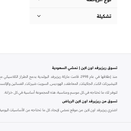
مخطط
(
1
)
ضيقة
(
1
)
تشكيلة
)
1
(
Stretch Cotton Shirt
تسوق ريزيرفد اون لاين | نمشي السعودية
منذ إطلاقها في عام 1998، قامت ماركة ريزيرفد البولندية بدمج 
التيشيرتات الكت, الجاكيتات, المعاطف, الهوديس, السويت شيرتات, الفساتين والإكسس
لتوفر لك ما تحتاجه في كل موسم ومناسبة، هذه المجموعة أساسية في كل خزانة.
تسوق من ريزيرفد اون لاين الرياض
اشترِي ريزيرفد اون لاين من موقع نمشي لإيجاد كل ما تحتاجه من الأساسيات اليومية، ا
الراقية وأكثر من ذلك. وللرجال، يحتوي متجر ريزيرفد اون لاين على المحملات, القمصان,
نقداً عند التسليم و وخدمة الإرجاع خلال 14 يوم. لجعل التسوق من ريزيرفد اون لاين أكثر سهولة.