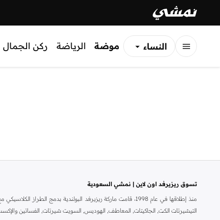
موضة
الرياضة
ركن الجمال
النساء
الرجال
الأطفال
تسوق ريزيرفد اون لاين | نمشي السعودية
منذ إطلاقها في عام 1998، قامت ماركة ريزيرفد البولندية بدمج 
التيشيرتات الكت, الجاكيتات, المعاطف, الهوديس, السويت شيرتات, الفساتين والإكسس