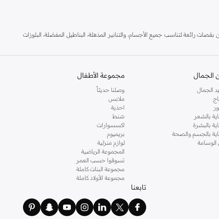
بقصات رائعة لتناسب جميع الأجسام، والتنانير المذهلة، البناطيل المفصَلة، البلوزات
د اون لاين و قم بالاستفادة من خدمة التسليم السريع لباب منزلك. كما نقدم خدمة الدفع
 الجمال
مجموعة الأطفال
د الجمال
وصلنا حديثاً
اج
ملابس
ر
احذية
اية بالشعر
شنط
اية بالبشرة
اكسسوارات
ناية بالجسم والصحة
بريميوم
 الوسامة
لوازم منزلية
المجموعة الرياضية
تسوقوا حسب العمر
مجموعة البنات كاملة
مجموعة الأولاد كاملة
تابعنا