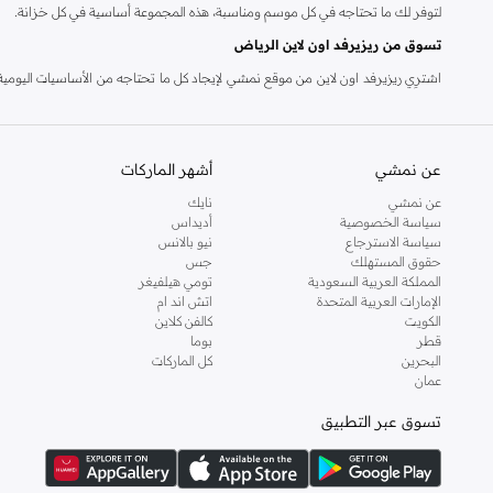
لتوفر لك ما تحتاجه في كل موسم ومناسبة، هذه المجموعة أساسية في كل خزانة.
تسوق من ريزيرفد اون لاين الرياض
اشترِي ريزيرفد اون لاين من موقع نمشي لإيجاد كل ما تحتاجه من الأساسيات اليومية، ا
الراقية وأكثر من ذلك. وللرجال، يحتوي متجر ريزيرفد اون لاين على المحملات, القمصان,
نقداً عند التسليم و وخدمة الإرجاع خلال 14 يوم. لجعل التسوق من ريزيرفد اون لاين أكثر سهولة.
عن نمشي
أشهر الماركات
عن نمشي
نايك
سياسة الخصوصية
أديداس
سياسة الاسترجاع
نيو بالانس
حقوق المستهلك
جس
المملكة العربية السعودية
تومي هيلفيغر
الإمارات العربية المتحدة
اتش اند ام
الكويت
كالفن كلاين
قطر
بوما
البحرين
كل الماركات
عمان
تسوق عبر التطبيق