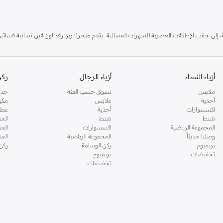
ٕلى جانب الإطلالات العصرية للسهرات المسائية. يقدم متجرنا ريزيرفد اون لاين نسائية فساتين 
 البيجامات وغيرها من الأساسيات. مجموعتنا للأطفال لديها أيضاً الكثير لتقدمه. اطلب ريزيرف
أزياء النساء
أزياء الرجال
ركن
ملابس
تسوق حسب الفئة
جدي
أحذية
ملابس
مكي
اكسسوارات
أحذية
عطو
شنط
شنط
العن
المجموعة الرياضية
اكسسوارات
العن
وصلنا حديثاً
المجموعة الرياضية
الع
بريميوم
ركن الوسامة
ركن
تخفيضات
بريميوم
تخفيضات