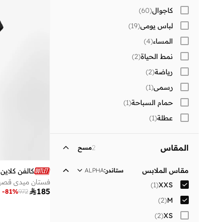
كاجوال
(
60
)
لباس يومي
(
19
)
المساء
(
4
)
نمط الحياة
(
2
)
رياضة
(
2
)
رسمي
(
1
)
حمام السباحة
(
1
)
عطلة
(
1
)
المقاس
2
مسح
مقاس الملابس
ستاندر
:
ALPHA
كالفن كلاين
)
1
(
XXS

185
-
81
%
972
)
2
(
M
)
2
(
XS