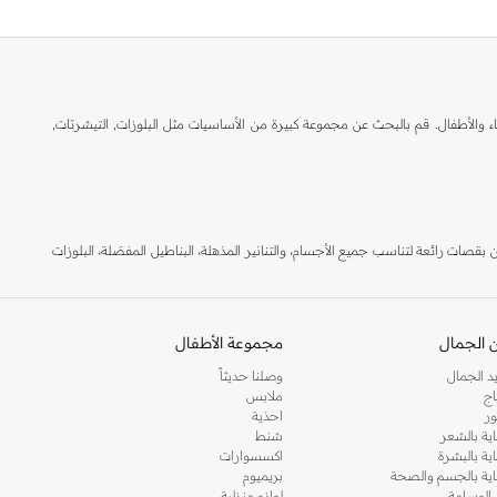
ال والنساء والأطفال. قم بالبحث عن مجموعة كبيرة من الأساسيات مثل البلوزات, التيشرتات,
بقصات رائعة لتناسب جميع الأجسام، والتنانير المذهلة، البناطيل المفصَلة، البلوزات
د اون لاين و قم بالاستفادة من خدمة التسليم السريع لباب منزلك. كما نقدم خدمة الدفع
 الجمال
مجموعة الأطفال
د الجمال
وصلنا حديثاً
اج
ملابس
ر
احذية
اية بالشعر
شنط
اية بالبشرة
اكسسوارات
ناية بالجسم والصحة
بريميوم
 الوسامة
لوازم منزلية