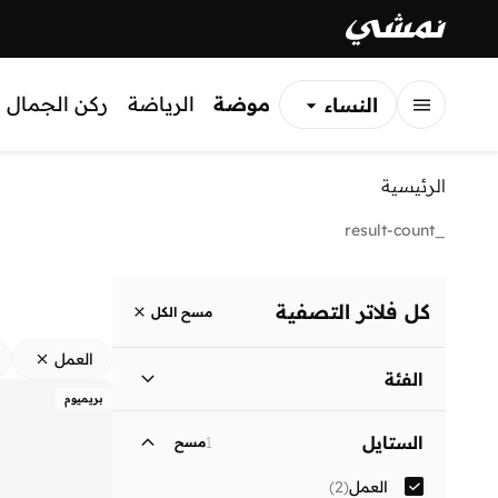
موضة
الرياضة
ركن الجمال
النساء
الرجال
الرئيسية
الأطفال
_result-count
كل فلاتر التصفية
مسح الكل
العمل
الفئة
بريميوم
نساء
)
2
(
الستايل
1
مسح
العمل
(
2
)