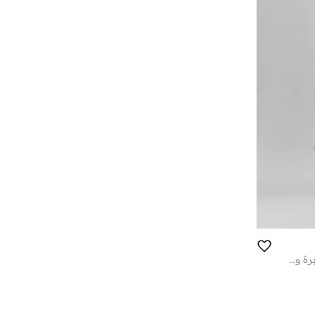
فستان ميدي بأكمام قصيرة وياقة مستديرة وتفاصيل مكشكشة