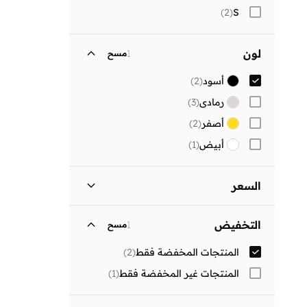
)
2
(
S
لون
1
مسح
أسود
(
2
)
رمادي
(
3
)
أصفر
(
2
)
أبيض
(
1
)
السعر
السعر الأقل
السعر الأعلى
التخفيض
1
مسح


المنتجات المخفضة فقط
(
2
)
انطلق
المنتجات غير المخفضة فقط
(
1
)