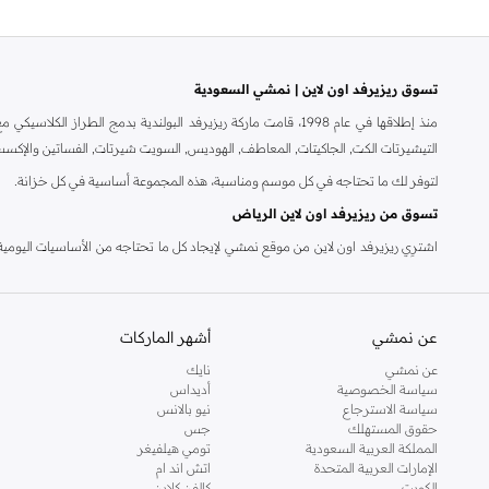
تسوق ريزيرفد اون لاين | نمشي السعودية
منذ إطلاقها في عام 1998، قامت ماركة ريزيرفد البولندية بدمج 
التيشيرتات الكت, الجاكيتات, المعاطف, الهوديس, السويت شيرتات, الفساتين والإكسس
لتوفر لك ما تحتاجه في كل موسم ومناسبة، هذه المجموعة أساسية في كل خزانة.
تسوق من ريزيرفد اون لاين الرياض
اشترِي ريزيرفد اون لاين من موقع نمشي لإيجاد كل ما تحتاجه من الأساسيات اليومية، ا
الراقية وأكثر من ذلك. وللرجال، يحتوي متجر ريزيرفد اون لاين على المحملات, القمصان,
نقداً عند التسليم و وخدمة الإرجاع خلال 14 يوم. لجعل التسوق من ريزيرفد اون لاين أكثر سهولة.
عن نمشي
أشهر الماركات
عن نمشي
نايك
سياسة الخصوصية
أديداس
سياسة الاسترجاع
نيو بالانس
حقوق المستهلك
جس
المملكة العربية السعودية
تومي هيلفيغر
الإمارات العربية المتحدة
اتش اند ام
الكويت
كالفن كلاين