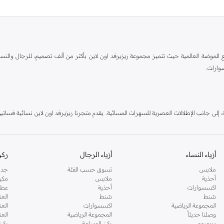
الطراز الكلاسيكي مع الموضة العالمية حيث تتميز مجموعة ريزيرفد اون لاين بأكثر من ألف تصميم، للرج
وارات.
ٕلى جانب الإطلالات العصرية للسهرات المسائية. يقدم متجرنا ريزيرفد اون لاين نسائية فساتين 
 البيجامات وغيرها من الأساسيات. مجموعتنا للأطفال لديها أيضاً الكثير لتقدمه. اطلب ريزيرف
أزياء النساء
أزياء الرجال
ركن
ملابس
تسوق حسب الفئة
جدي
أحذية
ملابس
مكي
اكسسوارات
أحذية
عطو
شنط
شنط
العن
المجموعة الرياضية
اكسسوارات
العن
وصلنا حديثاً
المجموعة الرياضية
الع
بريميوم
ركن الوسامة
ركن