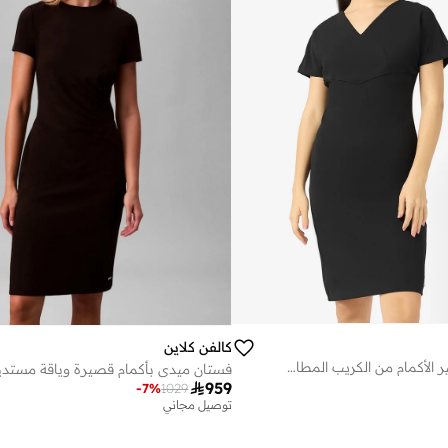
كالفن كلاين
فستان ميدي قصير الأكمام من الكريب المطاطي

959
-
7
%
1029
توصيل مجاني