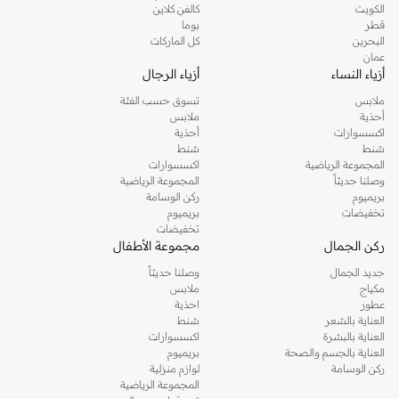
القمصان, البيجامات وغيرها من الأساسيات. مجموعتنا للأطفال لديها أيضاً الكثير لتقدمه.
الكويت
كالفن كلاين
اطلب ريزيرفد اون لاين و قم بالاستفادة من خدمة التسليم السريع لباب منزلك. كما نقدم
قطر
بوما
البحرين
كل الماركات
خدمة الدفع نقداً عند التسليم و وخدمة الإرجاع خلال 14 يوم. لجعل التسوق من ريزيرفد
عمان
اون لاين أكثر سهولة.
أزياء النساء
أزياء الرجال
ملابس
تسوق حسب الفئة
أحذية
ملابس
اكسسوارات
أحذية
شنط
شنط
المجموعة الرياضية
اكسسوارات
وصلنا حديثاً
المجموعة الرياضية
بريميوم
ركن الوسامة
تخفيضات
بريميوم
تخفيضات
ركن الجمال
مجموعة الأطفال
جديد الجمال
وصلنا حديثاً
مكياج
ملابس
عطور
احذية
العناية بالشعر
شنط
العناية بالبشرة
اكسسوارات
العناية بالجسم والصحة
بريميوم
ركن الوسامة
لوازم منزلية
المجموعة الرياضية