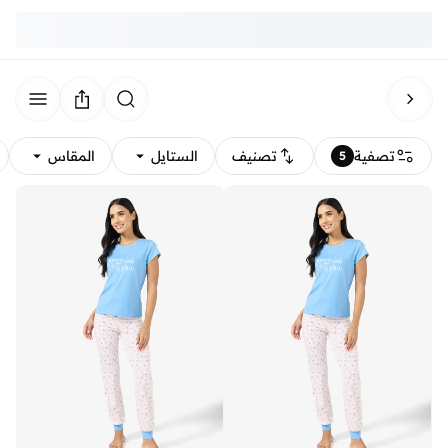
تصفية
تصنيف
الستايل
المقاس
5