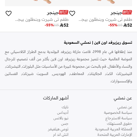
جينجر
جينجر
طقم تي شيرت وبنطلون بيجامة برسومات
طقم تي شيرت وبنطلون بيجامة برسومات

52

52
-
55
%
115
-
55
%
115
تسوق ريزيرفد اون لاين | نمشي السعودية
منذ إطلاقها في عام 1998، قامت ماركة ريزيرفد البولندية بدمج الطراز الكلاسيكي مع
الموضة العالمية حيث تتميز مجموعة ريزيرفد اون لاين بأكثر من ألف تصميم، للرجال
والنساء والأطفال. قم بالبحث عن مجموعة كبيرة من الأساسيات مثل البلوزات, التيشرتات,
التيشيرتات الكت, الجاكيتات, المعاطف, الهوديس, السويت شيرتات, الفساتين
والإكسسوارات.
لتوفر لك ما تحتاجه في كل موسم ومناسبة، هذه المجموعة أساسية في كل خزانة.
عن نمشي
أشهر الماركات
تسوق من ريزيرفد اون لاين الرياض
عن نمشي
نايك
اشترِي ريزيرفد اون لاين من موقع نمشي لإيجاد كل ما تحتاجه من الأساسيات اليومية،
سياسة الخصوصية
أديداس
إلى جانب الإطلالات العصرية للسهرات المسائية. يقدم متجرنا ريزيرفد اون لاين نسائية
سياسة الاسترجاع
نيو بالانس
فساتين بقصات رائعة لتناسب جميع الأجسام، والتنانير المذهلة، البناطيل المفصَلة،
حقوق المستهلك
جس
المملكة العربية السعودية
تومي هيلفيغر
البلوزات الراقية وأكثر من ذلك. وللرجال، يحتوي متجر ريزيرفد اون لاين على المحملات,
الإمارات العربية المتحدة
اتش اند ام