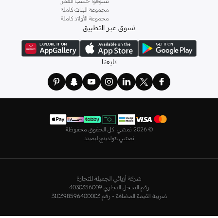
تسوقوا حسب العمر
مجموعة البنات كاملة
مجموعة الأولاد كاملة
تسوق عبر التطبيق
تابعنا
©
2026 نمشي. كل الحقوق محفوظة
نمشي هولدينج ليميتد
شركة أزيائي الجميلة للتجارة
رقم السجل التجاري 4030356009
ضريبة القيمة المضافة - رقم 310398596400003