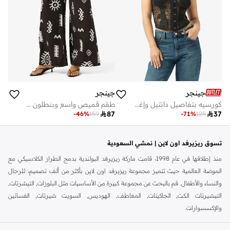
جينجر
جينجر
كورسيه بتفاصيل دانتيل وإغلاق بخطاف
طقم قميص واسع وبنطلون واسع أحادي اللون

87

37
-
46
%
159
-
71
%
125
تسوق ريزيرفد اون لاين | نمشي السعودية
منذ إطلاقها في عام 1998، قامت ماركة ريزيرفد البولندية بدمج الطراز الكلاسيكي مع
الموضة العالمية حيث تتميز مجموعة ريزيرفد اون لاين بأكثر من ألف تصميم، للرجال
والنساء والأطفال. قم بالبحث عن مجموعة كبيرة من الأساسيات مثل البلوزات, التيشرتات,
التيشيرتات الكت, الجاكيتات, المعاطف, الهوديس, السويت شيرتات, الفساتين
والإكسسوارات.
لتوفر لك ما تحتاجه في كل موسم ومناسبة، هذه المجموعة أساسية في كل خزانة.