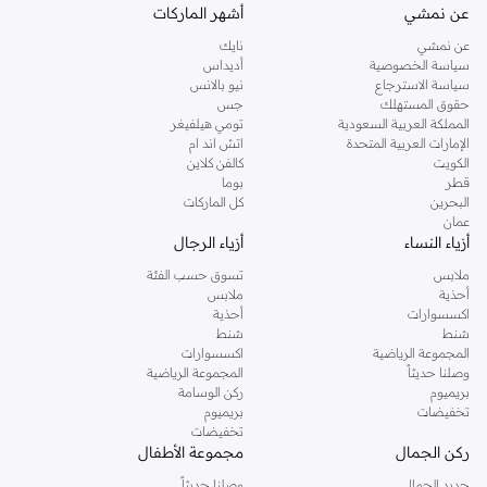
عن نمشي
أشهر الماركات
تسوق من ريزيرفد اون لاين الرياض
عن نمشي
نايك
اشترِي ريزيرفد اون لاين من موقع نمشي لإيجاد كل ما تحتاجه من الأساسيات اليومية،
سياسة الخصوصية
أديداس
إلى جانب الإطلالات العصرية للسهرات المسائية. يقدم متجرنا ريزيرفد اون لاين نسائية
سياسة الاسترجاع
نيو بالانس
فساتين بقصات رائعة لتناسب جميع الأجسام، والتنانير المذهلة، البناطيل المفصَلة،
حقوق المستهلك
جس
المملكة العربية السعودية
تومي هيلفيغر
البلوزات الراقية وأكثر من ذلك. وللرجال، يحتوي متجر ريزيرفد اون لاين على المحملات,
الإمارات العربية المتحدة
اتش اند ام
القمصان, البيجامات وغيرها من الأساسيات. مجموعتنا للأطفال لديها أيضاً الكثير لتقدمه.
الكويت
كالفن كلاين
اطلب ريزيرفد اون لاين و قم بالاستفادة من خدمة التسليم السريع لباب منزلك. كما نقدم
قطر
بوما
البحرين
كل الماركات
خدمة الدفع نقداً عند التسليم و وخدمة الإرجاع خلال 14 يوم. لجعل التسوق من ريزيرفد
عمان
اون لاين أكثر سهولة.
أزياء النساء
أزياء الرجال
ملابس
تسوق حسب الفئة
أحذية
ملابس
اكسسوارات
أحذية
شنط
شنط
المجموعة الرياضية
اكسسوارات
وصلنا حديثاً
المجموعة الرياضية
بريميوم
ركن الوسامة
تخفيضات
بريميوم
تخفيضات
ركن الجمال
مجموعة الأطفال
جديد الجمال
وصلنا حديثاً