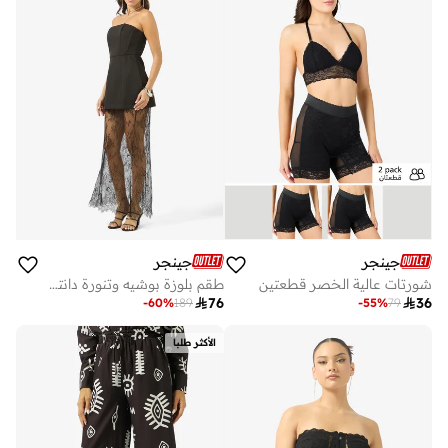
جينجر
جينجر
شورتات عالية الخصر قطعتين
طقم بلوزة بوشيه وتنورة دانتيل بتصميم

76

36
-
60
%
189
-
55
%
79
الأكثر طلبا