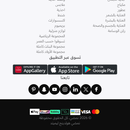
مكياج
ملابس
عطور
احذية
العناية بالشعر
شنط
العناية بالبشرة
اكسسوارات
العناية بالجسم والصحة
بريميوم
ركن الوسامة
لوازم منزلية
المجموعة الرياضية
تسوقوا حسب العمر
مجموعة البنات كاملة
مجموعة الأولاد كاملة
تسوق عبر التطبيق
تابعنا
©
2026 نمشي. كل الحقوق محفوظة
نمشي هولدينج ليميتد