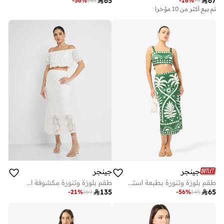

65

67
-
56
%
145
-
16
%
79
تم بيع أكثر من 10 مؤخرا
جينجر
جينجر
طقم بلوزة وتنورة بطبعة استوائية بياقة مربعة
طقم بلوزة وتنورة مكشوفة الأكتاف بتفاصيل دانتيل

135

65
-
21
%
169
-
56
%
145