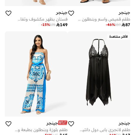
جينجر
جينجر
طقم قميص واسع وبنطلون واسع أحادي اللون
فستان بظهر مكشوف وتفاصيل دانتيل

149

87
-
15
%
175
-
46
%
159
الأكثر مشاهدة
جينجر
جينجر
طقم لانجري بابي دول دانتيل مع سروال داخلي
طقم بلوزة وبنطلون بطبعة وشاح