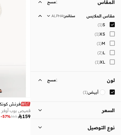
المقاس
1
مسح
مقاس الملابس
ستاندر
:
ALPHA
)
1
(
S
)
1
(
XS
)
1
(
M
)
2
(
L
)
1
(
XL
لون
1
مسح
أبيض
(
1
)
فرنش كونك
السعر
قميص بوب أوفر ب

159
-
57
%
365
السعر الأقل
السعر الأعلى
نوع التوصيل

