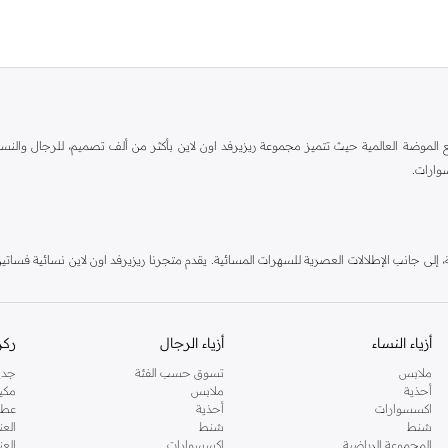
الطراز الكلاسيكي مع الموضة العالمية حيث تتميز مجموعة ريزيرفد اون لاين بأكثر من ألف تصميم، للرج
وارات.
ٕلى جانب الإطلالات العصرية للسهرات المسائية. يقدم متجرنا ريزيرفد اون لاين نسائية فساتين 
 البيجامات وغيرها من الأساسيات. مجموعتنا للأطفال لديها أيضاً الكثير لتقدمه. اطلب ريزيرف
أزياء النساء
أزياء الرجال
ركن
ملابس
تسوق حسب الفئة
جدي
أحذية
ملابس
مكي
اكسسوارات
أحذية
عطو
شنط
شنط
العن
المجموعة الرياضية
اكسسوارات
العن