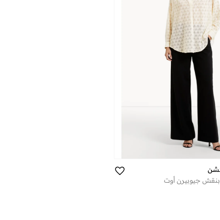
شن
نقش جيوبيرن أوت