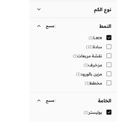
توصيل دولي
(
1
)
انطلق
نوع الكم
كم طويل
(
1
)
النمط
1
مسح
)
1
(
Lace
سادة
(
12
)
نقشة مربعات
(
1
)
مزخرف
(
1
)
مزين بالورود
(
1
)
مخطط
(
1
)
الخامة
1
مسح
بوليستر
(
1
)