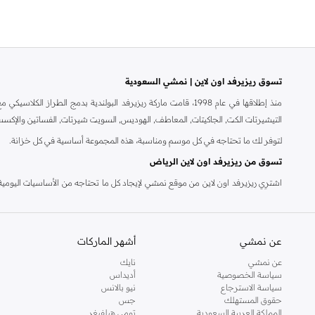
تسوق ريزيرفد اون لاين | نمشي السعودية
منذ إطلاقها في عام 1998، قامت ماركة ريزيرفد البولندية بدمج 
التيشيرتات الكت, الجاكيتات, المعاطف, الهوديس, السويت شيرتات, الفساتين والإكسس
لتوفر لك ما تحتاجه في كل موسم ومناسبة، هذه المجموعة أساسية في كل خزانة.
تسوق من ريزيرفد اون لاين الرياض
اشترِي ريزيرفد اون لاين من موقع نمشي لإيجاد كل ما تحتاجه من الأساسيات اليومية، ا
الراقية وأكثر من ذلك. وللرجال، يحتوي متجر ريزيرفد اون لاين على المحملات, القمصان,
نقداً عند التسليم و وخدمة الإرجاع خلال 14 يوم. لجعل التسوق من ريزيرفد اون لاين أكثر سهولة.
عن نمشي
أشهر الماركات
عن نمشي
نايك
سياسة الخصوصية
أديداس
سياسة الاسترجاع
نيو بالانس
حقوق المستهلك
جس
المملكة العربية السعودية
تومي هيلفيغر