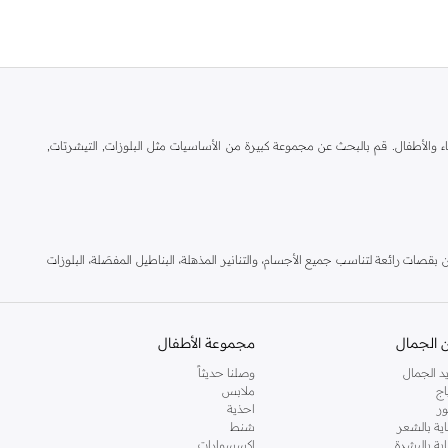
ال والنساء والأطفال. قم بالبحث عن مجموعة كبيرة من الأساسيات مثل البلوزات, التيشرتات,
بقصات رائعة لتناسب جميع الأجسام، والتنانير المذهلة، البناطيل المفصَلة، البلوزات
د اون لاين و قم بالاستفادة من خدمة التسليم السريع لباب منزلك. كما نقدم خدمة الدفع
 الجمال
مجموعة الأطفال
د الجمال
وصلنا حديثاً
اج
ملابس
ر
احذية
اية بالشعر
شنط
اية بالبشرة
اكسسوارات