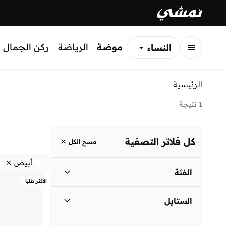
موضة
الرياضة
ركن الجمال
النساء
الرجال
الرئيسية
الأطفال
1 نتيجة
كل فلاتر التصفية
مسح الكل
أبيض
الفئة
الأكثر طلبا
نساء
)
1
(
الستايل
كاجوال
(
1
)