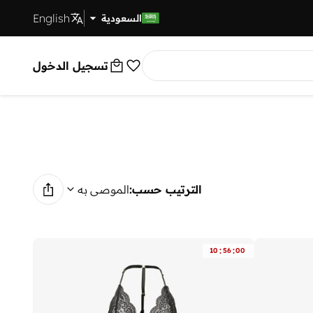
English
توصيل سريع
السعودية
تسجيل الدخول
الترتيب حسب:
الموصى به
:
:
10
56
00