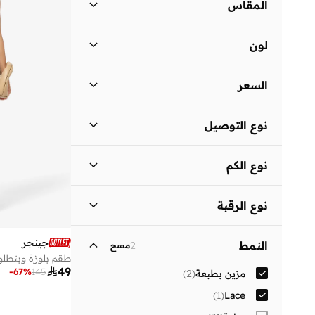
المقاس
لباس يومي
(
1
)
مقاس الملابس
ستاندر
:
ALPHA
لون
)
2
(
S
أسود
(
2
)
)
3
(
M
السعر
متعدد الألوان
(
1
)
)
3
(
L
السعر الأقل
السعر الأعلى
)
2
(
XL
نوع التوصيل


)
1
(
2XL
توصيل قياسي
(
3
)
انطلق
نوع الكم
بدون أكمام
(
1
)
نوع الرقبة
فتحة رقبة بحمالة حول العنق
(
1
)
جينجر
النمط
2
مسح
)
1
(
Straight Across Neck
طقم بلوزة وبنطل

49
-
67
%
145
مزين بطبعة
(
2
)
)
1
(
Lace