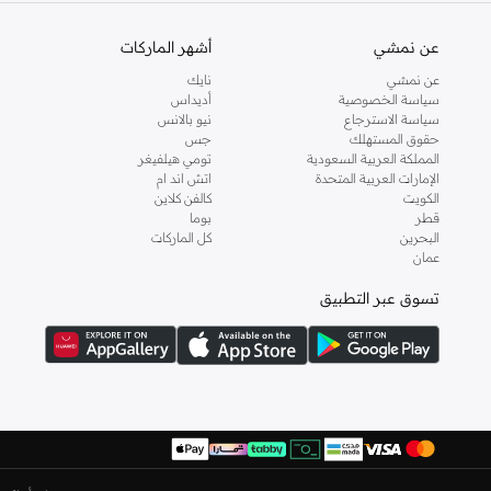
نقداً عند التسليم و وخدمة الإرجاع خلال 14 يوم. لجعل التسوق من ريزيرفد اون لاين أكثر سهولة.
عن نمشي
أشهر الماركات
عن نمشي
نايك
سياسة الخصوصية
أديداس
سياسة الاسترجاع
نيو بالانس
حقوق المستهلك
جس
المملكة العربية السعودية
تومي هيلفيغر
الإمارات العربية المتحدة
اتش اند ام
الكويت
كالفن كلاين
قطر
بوما
البحرين
كل الماركات
عمان
تسوق عبر التطبيق