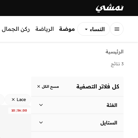
موضة
الرياضة
ركن الجمال
النساء
الرجال
الرئيسية
الأطفال
3 نتائج
كل فلاتر التصفية
مسح الكل
Lace
الفئة
:
:
10
56
00
نساء
)
3
(
الستايل
كاجوال
(
2
)