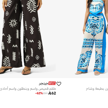
جينجر
ون بطبعة وشاح
طقم قميص واسع وبنطلون واسع أحادي ا

62
-
62
%
159