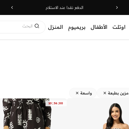
الدفع نقدا عند الاستلام
البحث
اوتلت
الأطفال
بريميوم
المنزل
مزين بطبعة
واسعة
:
:
10
56
00