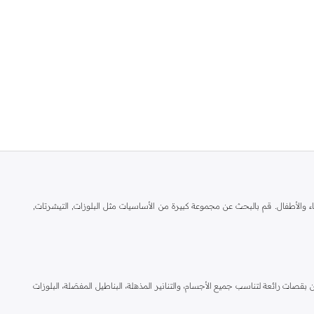
ال والنساء والأطفال. قم بالبحث عن مجموعة كبيرة من الأساسيات مثل البلوزات, التيشرتات,
بقصات رائعة لتناسب جميع الأجسام، والتنانير المذهلة، البناطيل المفصَلة، البلوزات
د اون لاين و قم بالاستفادة من خدمة التسليم السريع لباب منزلك. كما نقدم خدمة الدفع