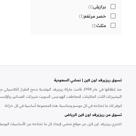
برازيلي
(
1
)
خصر مرتفع
(
1
)
مثلث
(
1
)
تسوق ريزيرفد اون لاين | نمشي السعودية
منذ إطلاقها في عام 1998، قامت ماركة ريزيرفد البولندية بدمج 
التيشيرتات الكت, الجاكيتات, المعاطف, الهوديس, السويت شيرتات, الفساتين والإكسس
لتوفر لك ما تحتاجه في كل موسم ومناسبة، هذه المجموعة أساسية في كل خزانة.
تسوق من ريزيرفد اون لاين الرياض
اشترِي ريزيرفد اون لاين من موقع نمشي لإيجاد كل ما تحتاجه من الأساسيات اليومية، ا
الراقية وأكثر من ذلك. وللرجال، يحتوي متجر ريزيرفد اون لاين على المحملات, القمصان,