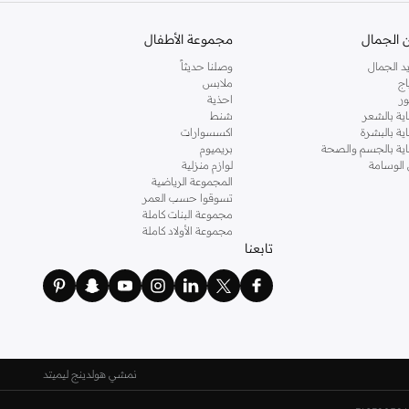
 الجمال
مجموعة الأطفال
د الجمال
وصلنا حديثاً
اج
ملابس
ر
احذية
اية بالشعر
شنط
اية بالبشرة
اكسسوارات
ناية بالجسم والصحة
بريميوم
 الوسامة
لوازم منزلية
المجموعة الرياضية
تسوقوا حسب العمر
مجموعة البنات كاملة
مجموعة الأولاد كاملة
تابعنا
نمشي هولدينج ليميتد