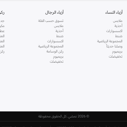
أزياء النساء
أزياء الرجال
ركن
ملابس
تسوق حسب الفئة
جدي
أحذية
ملابس
مكي
اكسسوارات
أحذية
عطو
شنط
شنط
العن
المجموعة الرياضية
اكسسوارات
العن
وصلنا حديثاً
المجموعة الرياضية
الع
بريميوم
ركن الوسامة
ركن
تخفيضات
بريميوم
تخفيضات
©
2026 نمشي. كل الحقوق محفوظة