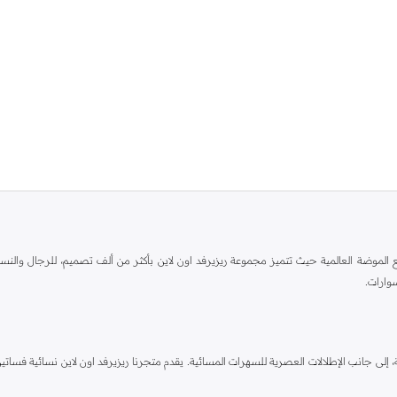
الطراز الكلاسيكي مع الموضة العالمية حيث تتميز مجموعة ريزيرفد اون لاين بأكثر من ألف تصميم، للرج
وارات.
ٕلى جانب الإطلالات العصرية للسهرات المسائية. يقدم متجرنا ريزيرفد اون لاين نسائية فساتين 
 البيجامات وغيرها من الأساسيات. مجموعتنا للأطفال لديها أيضاً الكثير لتقدمه. اطلب ريزيرف