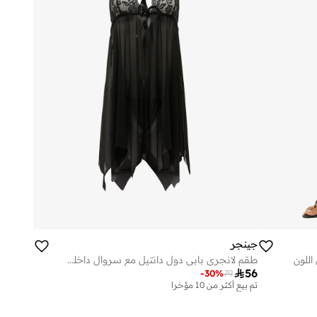
جينجر
للون
طقم لانجري بابي دول دانتيل مع سروال داخلي

56
-
30
%
79
تم بيع أكثر من 10 مؤخرا