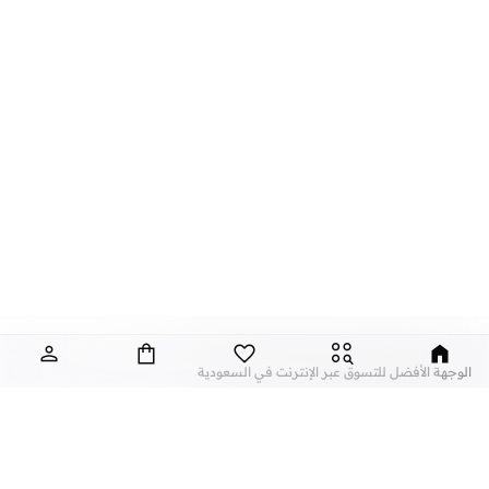
الوجهة الأفضل للتسوق عبر الإنترنت في السعودية
يقدم لك متجر نمشي السعودية أونلاين أفضل مجموعة من المنتجات من أشهر العلامات
التجارية ليكون وجهتك الأولى
للتسوق عبر الإنترنت
في الرياض وجدة وكافة مدن
السعودية الأخرى. تألق بأرقى تصاميم
الملابس
للرجال أو النساء أو الأطفال، و
تسوق
مستلزمات المنزل لإضافة بعض التجديدات إلى أنحاء منزلك، واقتني مستحضرات