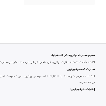
تسوق نظارات بولارويد في السعودية
اكتشف أحدث تشكيلة نظارات بولارويد في متجرنا في الرياض، جدة. اعثر على نظارات شم
نظارات شمسية بولارويد
استكشف مجموعة واسعة من النظارات الشمسية من بولارويد. من تصميمات الطيارين ا
وراحة بصرية.
إطارات طبية بولارويد
هل تحتاج إلى نظارات طبية؟ توفر إطارات بولارويد الطبية رؤية واضحة بتصاميم عصر
لماذا تختار بولارويد؟