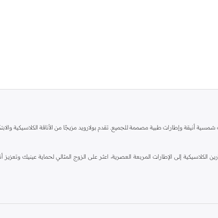
سية أنيقة وإطارات طبية مصممة للجميع. تقدم بولارويد مزيجًا من الأناقة الكلاسيكية والابت
لكلاسيكية إلى الإطارات المربعة العصرية، اعثر على الزوج المثالي لحماية عينيك وتعزيز 
ية. اختر من بين مجموعة متنوعة من الأشكال والألوان لتناسب أسلوبك الشخصي. إنها خفيفة ال