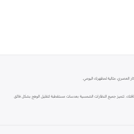
كار العصري، مثالية لمظهرك اليومي.
أناقتك. تتميز جميع النظارات الشمسية بعدسات مستقطبة لتقليل الوهج بشكل فائق
وزن ومتينة، ومصممة للراحة طوال اليوم.