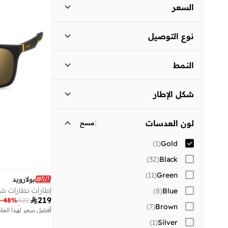
السعر
السعر الأقل
السعر الأعلى
نوع التوصيل


توصيل دولي
(
1
)
انطلق
النمط
سادة
(
1
)
شكل الإطار
)
1
(
Rectangle
لون العدسات
1
مسح
)
1
(
Gold
)
32
(
Black
)
11
(
Green
بولارويد
إطارات نظارات ش
)
8
(
Blue
أفضل سعر لهذا العام

219
توصيل مجاني
-
48
%
420
)
7
(
Brown
أفضل سعر لهذا العام
توصيل مجاني
)
1
(
Silver