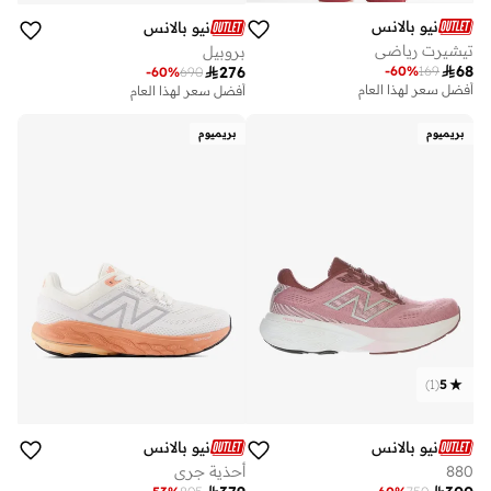
نيو بالانس
نيو بالانس
تيشيرت رياضي
بروبيل

68
-
60
%
169

276
-
60
%
690
أفضل سعر لهذا العام
توصيل مجاني
أفضل سعر لهذا العام
أفضل سعر لهذا العام
توصيل مجاني
بريميوم
بريميوم
)
1
(
5
نيو بالانس
نيو بالانس
880
أحذية جري