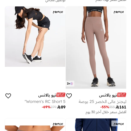
أفضل سعر لهذا العام
توصيل مجاني
بريميوم
بريميوم
2
+
نيو بالانس
نيو بالانس
ليجنز عالي الخصر 25 بوصة
Women's RC Short 5"

89

161
-
69
%
279
-
55
%
355
أفضل سعر خلال آخر 30 يوم
بريميوم
بريميوم