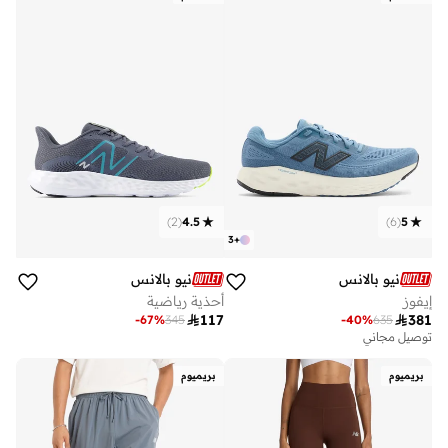
)
2
(
4.5
)
6
(
5
3
+
نيو بالانس
نيو بالانس
إيفوز
أحذية رياضية

117

381
-
67
%
345
-
40
%
635
توصيل مجاني
بريميوم
بريميوم