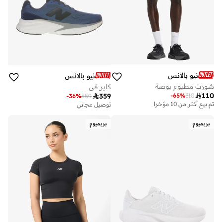
نيو بالانس
نيو بالانس
شورت مطبوع بوصة
كاير في

110
-
65
%
310

359
-
36
%
559
تم بيع أكثر من 10 مؤخرا
توصيل مجاني
بريميوم
بريميوم