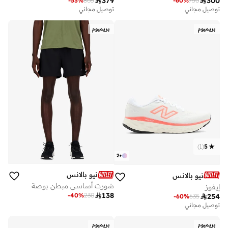

379

300
-
53
%
805
-
60
%
750
توصيل مجاني
توصيل مجاني
بريميوم
بريميوم
)
1
(
5
2
+
نيو بالانس
نيو بالانس
شورت أساسي مبطن بوصة
إيفوز

138
-
40
%
230

254
-
60
%
635
توصيل مجاني
بريميوم
بريميوم