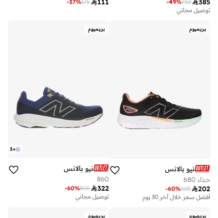

111

385
-
37
%
175
-
49
%
750
توصيل مجاني
بريميوم
بريميوم
3
+
نيو بالانس
نيو بالانس
860
حذاء 680

322
-
60
%
805

202
-
60
%
505
أفضل سعر خلال آخر 30 يوم
توصيل مجاني
توصيل مجاني
أفضل سعر خلال آخر 30 يوم
توصيل مجاني
بريميوم
بريميوم