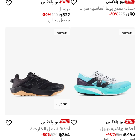
نيو بالانس
نيو بالانس
حمالة صدر يوغا أساسية مع وسادات قابلة للإزالة
بروبيل

90
-
60
%
225

322
-
30
%
460
توصيل مجاني
بريميوم
بريميوم
)
1
(
5
نيو بالانس
نيو بالانس
أحذية رياضية ريبيل
أحذية نيتريل الخارجية

495
-
40
%
825

364
أفضل سعر لهذا العام
-
30
%
520
توصيل مجاني
توصيل مجاني