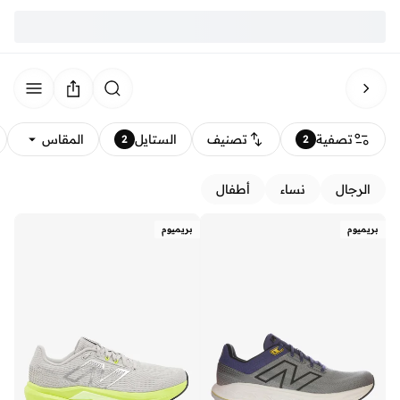
تصفية
تصنيف
الستايل
المقاس
2
2
الرجال
نساء
أطفال
بريميوم
بريميوم