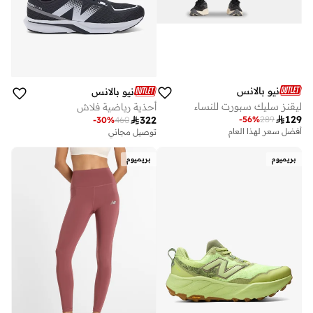
نيو بالانس
نيو بالانس
ليقنز سليك سبورت للنساء
أحذية رياضية فلاش

129
-
56
%
289

322
-
30
%
460
أفضل سعر لهذا العام
توصيل مجاني
بريميوم
بريميوم