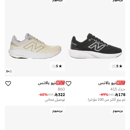
)
1
(
5
)
5
(
5
2
+
نيو بالانس
نيو بالانس
حذاء 413
860

322

178
-
60
%
805
-
49
%
345
توصيل مجاني
تم بيع أكثر من 10 مؤخرا
تم بيع أكثر من 100 مؤخرا
توصيل مجاني
تم بيع أكثر من 10 مؤخرا
بريميوم
بريميوم