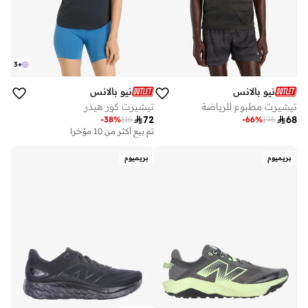
3
+
نيو بالانس
نيو بالانس
تيشيرت مطبوع للرياضة
تيشيرت كور هيذر

72

68
-
38
%
115
-
66
%
195
تم بيع أكثر من 10 مؤخرا
بريميوم
بريميوم