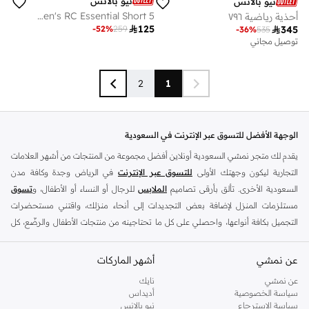
نيو بالانس
نيو بالانس
Men's RC Essential Short 5"
أحذية رياضية ٧٩٦

125
-
52
%
259

345
-
36
%
535
توصيل مجاني
2
1
الوجهة الأفضل للتسوق عبر الإنترنت في السعودية
يقدم لك متجر نمشي السعودية أونلاين أفضل مجموعة من المنتجات من أشهر العلامات
التجارية ليكون وجهتك الأولى
للتسوق عبر الإنترنت
في الرياض وجدة وكافة مدن
السعودية الأخرى. تألق بأرقى تصاميم
الملابس
للرجال أو النساء أو الأطفال، و
تسوق
مستلزمات المنزل لإضافة بعض التجديدات إلى أنحاء منزلك، واقتني مستحضرات
التجميل بكافة أنواعها، واحصلي على كل ما تحتاجينه من منتجات الأطفال والرضّع، كل
ذلك وأكثر في مكان واحد.
عن نمشي
أفضل العلامات التجارية في السعودية
أشهر الماركات
يضم متجر نمشي السعودية أونلاين مجموعة ضخمة من المنتجات من أفضل العلامات
عن نمشي
نايك
سياسة الخصوصية
أديداس
التجارية، بداية من الأزياء وحتى مستلزمات المنزل. ستجد لدينا كل ما ترغب به من
سياسة الاسترجاع
نيو بالانس