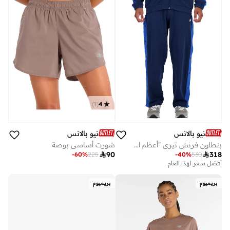
)
1
(
4
نيو بالانس
نيو بالانس
بنطلون فرنش تيري "أعظم الإنجازات"
شورت أساسي بوصة

90

318
-
60
%
225
-
40
%
530
أفضل سعر لهذا العام
توصيل مجاني
أفضل سعر لهذا العام
توصيل مجاني
بريميوم
بريميوم