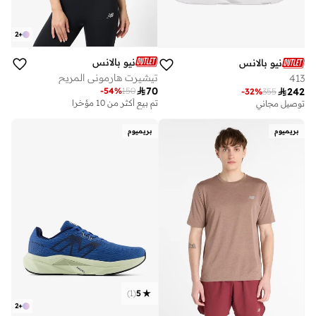
2
+
نيو بالانس
نيو بالانس
تيشيرت هارموني المريح
413

70
-
54
%
150

242
-
32
%
355
تم بيع أكثر من 10 مؤخرا
توصيل مجاني
بريميوم
بريميوم
)
1
(
5
2
+