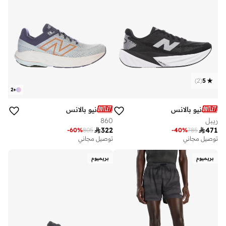
)
2
(
5
2
+
نيو بالانس
نيو بالانس
ريبل
860

322

471
-
60
%
805
-
40
%
785
توصيل مجاني
توصيل مجاني
بريميوم
بريميوم