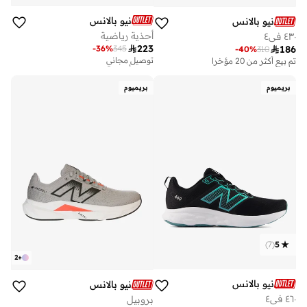
نيو بالانس
نيو بالانس
أحذية رياضية
٤٣٠ في٤

223
-
36
%
345

186
توصيل مجاني
-
40
%
310
تم بيع أكثر من 30 مؤخرا
تم بيع أكثر من 20 مؤخرا
توصيل مجاني
تم بيع أكثر من 30 مؤخرا
بريميوم
بريميوم
)
7
(
5
2
+
نيو بالانس
نيو بالانس
٤٦٠ في٤
بروبيل