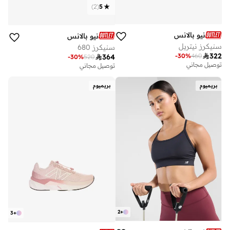
)
2
(
5
نيو بالانس
نيو بالانس
سنيكرز نيتريل
سنيكرز 680

322
-
30
%
460

364
-
30
%
520
توصيل مجاني
توصيل مجاني
بريميوم
بريميوم
2
+
3
+