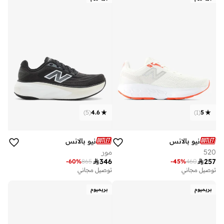
)
5
(
4.6
)
1
(
5
نيو بالانس
نيو بالانس
520
مور

346

257
-
60
%
865
-
45
%
460
توصيل مجاني
توصيل مجاني
بريميوم
بريميوم