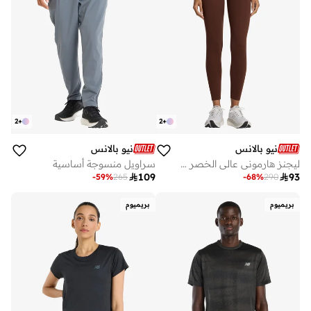
2
+
2
+
نيو بالانس
نيو بالانس
ليجنز هارموني عالي الخصر بوصة
سراويل منسوجة أساسية

109

93
-
59
%
265
-
68
%
290
بريميوم
بريميوم