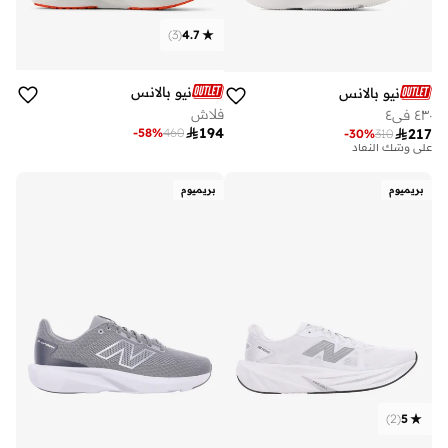
)
3
(
4.7
نيو بالانس
نيو بالانس
فلاش
٤٣٠ في٤

194
-
58
%
460

217
-
30
%
310
توصيل مجاني
تم بيع أكثر من 20 مؤخرا
على وشك النفاد
بريميوم
بريميوم
توصيل مجاني
تم بيع أكثر من 20 مؤخرا
على وشك النفاد
)
2
(
5