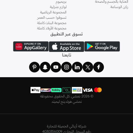
العناية بالجسم والصحة
بريميوم
وباستايلات كاجوال أو رسمية. لدينا خيارات متعددة من علامات رائدة مثل
جولدن ابل
ركن الوسامة
لوازم منزلية
المجموعة الرياضية
و
ليتشي
و
نيشات لينين
و
فيمي9
وغيرهم.
تسوقوا حسب العمر
كما لدينا كل ما يتعلق ب
اللانجري
! اختاري من مجموعتنا قطعًا أنثوية مثل
الكورسيه
أو
مجموعة البنات كاملة
مجموعة الأولاد كاملة
أطقم من
لا سينزا
، أو اقتني العبوات الاقتصادية التي تحتوي على كافة القطع الأساسية.
تسوق عبر التطبيق
ولدينا أيضًا
ملابس نوم نسائية
مريحة، بما في ذلك قمصان النوم والبيجامات من علامات
مثل
نعومي
وغيرها.
استعدي لأجواء الصيف مع مجموعتنا من ملابس السباحة التي تضم كل ما تحتاجينه،
تابعنا
بداية من
بيكيني
القطعتين بجميع المقاسات وحتى المايوهات ذات القطعة الواحدة وكافة
مستلزمات الشاطئ أو المسبح.
تسوق أزياء رجالية بتصاميم راقية في السعودية
تألق بأفضل إطلالة مع مجموعة متكاملة من الملابس الرجالية. ستجد لدينا كل ما تحتاجه
من علامات رائدة مثل
تمبرلاند
و
لاكوست
و
غانت
و
جيوردانو
وغيرها، لتكون دائمًا في أبهى
©
2026 نمشي. كل الحقوق محفوظة
صورة سواء كنت متوجهاً إلى عملك أو تقضي عطلة نهاية الأسبوع برفقة أصدقائك
نمشي هولدينج ليميتد
وعائلتك.
ستجد لدينا في مجموعة التيشيرتات والقمصان كل ما تحتاجه مع مجموعة متنوعة من
التصاميم. جدّد إطلالتك وتسوق
قمصان بولو
بالألوان التي تفضلها، وكن متألقًا في عملك
شركة أزيائي الجميلة للتجارة
وفي نزهاتك مع أصدقائك. واطلع على الكنزات والهوديز و
البليزرات
بتصاميم ومقاسات
رقم السجل التجاري 4030356009