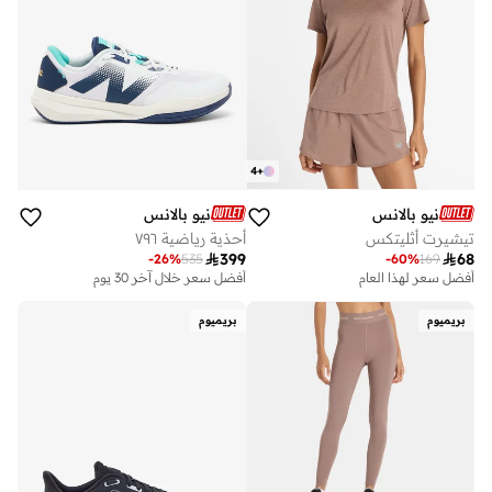
4
+
نيو بالانس
نيو بالانس
تيشيرت أثليتكس
أحذية رياضية ٧٩٦

399

68
-
26
%
535
-
60
%
169
أفضل سعر خلال آخر 30 يوم
توصيل مجاني
أفضل سعر لهذا العام
أفضل سعر خلال آخر 30 يوم
توصيل مجاني
بريميوم
بريميوم