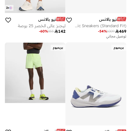
2
+
نيو بالانس
نيو بالانس
Men's Fresh Foam X Hierro v9 athletic Sneakers (Standard Fit)
ليجنز عالي الخصر 25 بوصة

142

469
-
60
%
355
-
54
%
1009
توصيل مجاني
بريميوم
بريميوم