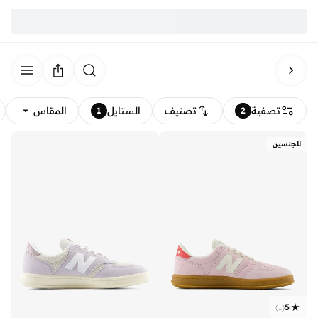
تصفية
تصنيف
الستايل
المقاس
1
2
للجنسين
)
1
(
5