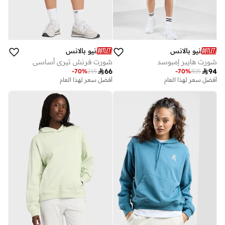
نيو بالانس
نيو بالانس
شورت هايبر إمبوسد
شورت فرنش تيري أساسي

66

94
-
70
%
215
-
70
%
305
أفضل سعر لهذا العام
أفضل سعر لهذا العام