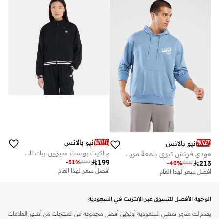
توصيل مجاني
توصيل مجاني
نيو بالانس
نيو بالانس
جاكيت بوست سيزون بيك الرياضي للنساء
هودي فرنش تيري بلمعة مريحة

199
-
51
%
399

213
-
40
%
355
أفضل سعر لهذا العام
أفضل سعر لهذا العام
توصيل مجاني
أفضل سعر لهذا العام
توصيل مجاني
الوجهة الأفضل للتسوق عبر الإنترنت في السعودية
يقدم لك متجر نمشي السعودية أونلاين أفضل مجموعة من المنتجات من أشهر العلامات