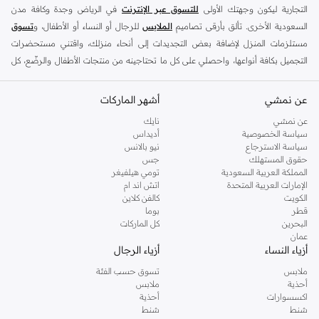
التجارية ليكون وجهتك الأولى
للتسوق عبر الإنترنت
في الرياض وجدة وكافة مدن
السعودية الأخرى. تألق بأرقى تصاميم
الملابس
للرجال أو النساء أو الأطفال، و
تسوق
مستلزمات المنزل لإضافة بعض التجديدات إلى أنحاء منزلك، واقتني مستحضرات
التجميل بكافة أنواعها، واحصلي على كل ما تحتاجينه من منتجات الأطفال والرضّع، كل
ذلك وأكثر في مكان واحد.
عن نمشي
أفضل العلامات التجارية في السعودية
أشهر الماركات
يضم متجر نمشي السعودية أونلاين مجموعة ضخمة من المنتجات من أفضل العلامات
عن نمشي
نايك
سياسة الخصوصية
أديداس
التجارية، بداية من الأزياء وحتى مستلزمات المنزل. ستجد لدينا كل ما ترغب به من
سياسة الاسترجاع
نيو بالانس
الملابس والأحذية والإكسسوارات وكافة احتياجاتك الأخرى من علامات رائدة مثل:
حقوق المستهلك
جس
ديفاكتو
، و
ديزل
، و
بيير كاردان
، و
تومي هيلفيغر
، و
ريفر ايلاند
، و
جوكي
، و
لي كوبر
،
المملكة العربية السعودية
تومي هيلفيغر
الإمارات العربية المتحدة
اتش اند ام
و
مايكل كورس
، و
بيفرلي هيلز بولو كلوب
، و
أمريكان إيجل
، و
كالفن كلاين
، و
بولو رالف
الكويت
كالفن كلاين
لورين
، و
دكني
وغيرهم الكثير.
قطر
بوما
البحرين
كل الماركات
كما ستجد ملابس للكبار والأطفال لدى نمشي السعودية من علامات مثل
ريزرفد
،
عمان
وماركات خاصة بالأطفال مثل
كارز
وأخرى للرضع مثل
مذركير
. وامنح منزلك لمسة أناقة
أزياء النساء
أزياء الرجال
جديدة مع تشكيلة واسعة من ديكورات
ريفا هوم
وغيرها من العلامات الرائدة.
ملابس
تسوق حسب الفئة
تسوقي أزياء نسائية مواكبة للموضة في السعودية
أحذية
ملابس
اكسسوارات
أحذية
إذا كنتِ ترغبين في مواكبة أحدث الصيحات، أو تودين اقتناء قطع أزياء أساسية استعدادًا
شنط
شنط