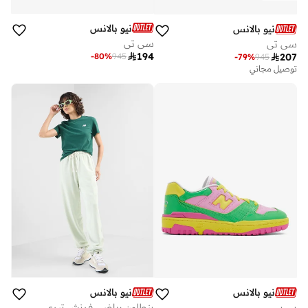
نيو بالانس
نيو بالانس
سي تي
سي تي

194
-
80
%
945

207
-
79
%
945
توصيل مجاني
نيو بالانس
نيو بالانس
بي بي
بنطلون رياضي فرنش تيري من أثليتكس