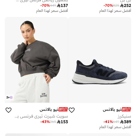

137

252
-
70
%
449
-
70
%
825
أفضل سعر لهذا العام
أفضل سعر لهذا العام
توصيل مجاني
أفضل سعر لهذا العام
توصيل مجاني
2
+
نيو بالانس
نيو بالانس
سنيكرز
سويت شيرت تيري فرنسي بتصميم تراثي خطي

153

389
-
43
%
265
-
41
%
649
أفضل سعر لهذا العام
توصيل مجاني