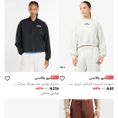
أفضل سعر لهذا العام
توصيل مجاني
2
+
نيو بالانس
نيو بالانس
سويت شيرت فرنش تيري بتصميم تراثي خطي
سترة بومبر منسوجة بتراث خطي

236

85
-
60
%
589
-
68
%
265
توصيل مجاني