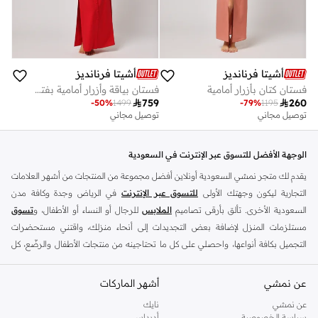
أشيتا فرنانديز
أشيتا فرنانديز
فستان كتان بأزرار أمامية
فستان بياقة وأزرار أمامية بفتحات جانبية

759

260
-
50
%
1499
-
79
%
1195
توصيل مجاني
توصيل مجاني
الوجهة الأفضل للتسوق عبر الإنترنت في السعودية
يقدم لك متجر نمشي السعودية أونلاين أفضل مجموعة من المنتجات من أشهر العلامات
التجارية ليكون وجهتك الأولى
للتسوق عبر الإنترنت
في الرياض وجدة وكافة مدن
السعودية الأخرى. تألق بأرقى تصاميم
الملابس
للرجال أو النساء أو الأطفال، و
تسوق
مستلزمات المنزل لإضافة بعض التجديدات إلى أنحاء منزلك، واقتني مستحضرات
التجميل بكافة أنواعها، واحصلي على كل ما تحتاجينه من منتجات الأطفال والرضّع، كل
ذلك وأكثر في مكان واحد.
عن نمشي
أفضل العلامات التجارية في السعودية
أشهر الماركات
يضم متجر نمشي السعودية أونلاين مجموعة ضخمة من المنتجات من أفضل العلامات
عن نمشي
نايك
سياسة الخصوصية
أديداس