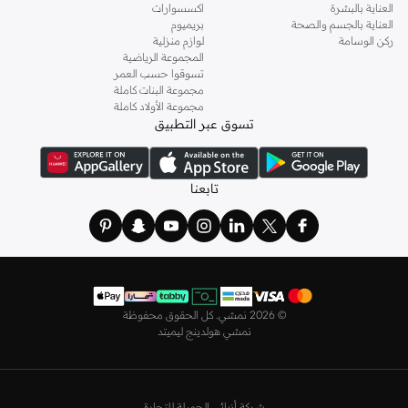
العناية بالبشرة
اكسسوارات
اختاري
فساتين
أنيقة بتصاميم عصرية تناسب ذوقك، بقصّات طويلة أو قصيرة،
العناية بالجسم والصحة
بريميوم
وباستايلات كاجوال أو رسمية. لدينا خيارات متعددة من علامات رائدة مثل
جولدن ابل
ركن الوسامة
لوازم منزلية
المجموعة الرياضية
و
ليتشي
و
نيشات لينين
و
فيمي9
وغيرهم.
تسوقوا حسب العمر
كما لدينا كل ما يتعلق ب
اللانجري
! اختاري من مجموعتنا قطعًا أنثوية مثل
الكورسيه
أو
مجموعة البنات كاملة
مجموعة الأولاد كاملة
أطقم من
لا سينزا
، أو اقتني العبوات الاقتصادية التي تحتوي على كافة القطع الأساسية.
تسوق عبر التطبيق
ولدينا أيضًا
ملابس نوم نسائية
مريحة، بما في ذلك قمصان النوم والبيجامات من علامات
مثل
نعومي
وغيرها.
استعدي لأجواء الصيف مع مجموعتنا من ملابس السباحة التي تضم كل ما تحتاجينه،
تابعنا
بداية من
بيكيني
القطعتين بجميع المقاسات وحتى المايوهات ذات القطعة الواحدة وكافة
مستلزمات الشاطئ أو المسبح.
تسوق أزياء رجالية بتصاميم راقية في السعودية
تألق بأفضل إطلالة مع مجموعة متكاملة من الملابس الرجالية. ستجد لدينا كل ما تحتاجه
من علامات رائدة مثل
تمبرلاند
و
لاكوست
و
غانت
و
جيوردانو
وغيرها، لتكون دائمًا في أبهى
©
2026 نمشي. كل الحقوق محفوظة
صورة سواء كنت متوجهاً إلى عملك أو تقضي عطلة نهاية الأسبوع برفقة أصدقائك
نمشي هولدينج ليميتد
وعائلتك.
ستجد لدينا في مجموعة التيشيرتات والقمصان كل ما تحتاجه مع مجموعة متنوعة من
التصاميم. جدّد إطلالتك وتسوق
قمصان بولو
بالألوان التي تفضلها، وكن متألقًا في عملك
شركة أزيائي الجميلة للتجارة