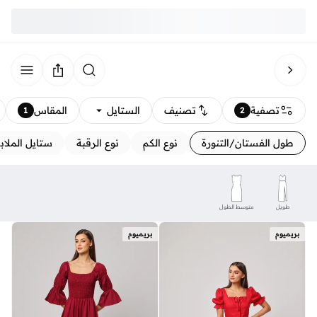
تصفية
تصنيف
الستايل
المقاس
1
2
طول الفستان/التنورة
نوع الكم
نوع الرقبة
ستايل الملا
طويل
متوسط الطول
بريميوم
بريميوم