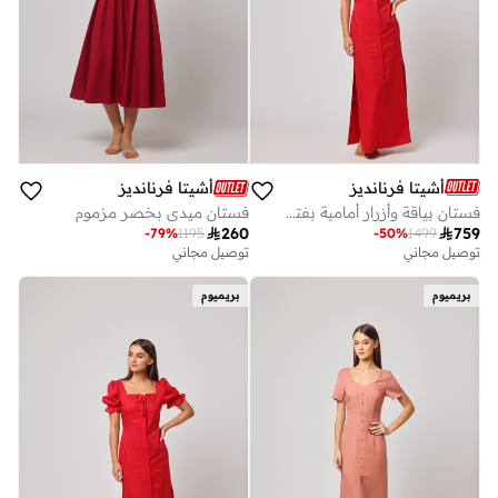
أشيتا فرنانديز
أشيتا فرنانديز
فستان بياقة وأزرار أمامية بفتحات جانبية
فستان ميدي بخصر مزموم

759

260
-
50
%
1499
-
79
%
1195
توصيل مجاني
توصيل مجاني
بريميوم
بريميوم