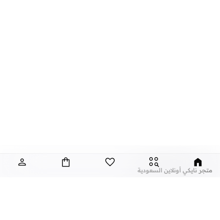
متجر نايكي أونلاين السعودية
تسوق أونلاين أحدث
أحذية
و
أزياء نايكي
من خلال موقع نمشي. نقدم لك كافة
الأساسيات التي تحتاجها في حياتك اليومية، ابتداءًا من أحذية نايكي وحتى
البدلات
الرياضية
و
التيشيرتات
والليقنز
و
الاكسسوارات
والمستلزمات الأخرى. تجمع تشكيلتنا