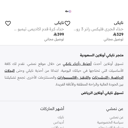
4
+
نايكي
نايكي
حذاء الجري فليكس رانر 3 رود للأطفال
حذاء كرة قدم اكاديمي تيمبو مايسترو للعشب الصناعي للأطفال

399

329
توصيل مجاني
توصيل مجاني
متجر نايكي أونلاين السعودية
تسوق أونلاين أحدث
أحذية
و
أزياء نايكي
من خلال موقع نمشي. نقدم لك كافة
الأساسيات التي تحتاجها في حياتك اليومية، ابتداءًا من أحذية نايكي وحتى
البدلات
الرياضية
و
التيشيرتات
والليقنز
و
الاكسسوارات
والمستلزمات الأخرى. تجمع تشكيلتنا
بين الجودة العالية والراحة المطلقة والأناقة الفريدة.
تسوق نايكي أونلاين الرياض
تضم مجموعة نايكي كافة استايلات السنيكرز التي يحبها الجميع، استعرض سنيكرز
اير
فورس
و
عن نمشي
زوم
و
نايكي جوردن
أشهر الماركات
وتانجون وفليكس وغيرهم الكثير. مارس تمارينك اليومية
بحرية تامة مع سنيكرز نايكي المريحة واشعر دائمًا بالحماس لمزيد من الرياضة. احصل
عن نمشي
نايك
الآن على السنيكرز سهلة الارتداء واستعرض سنيكرز نايكي اير فورس 1 أونلاين الذي
سياسة الخصوصية
أديداس
سياسة الاسترجاع
نيو بالانس