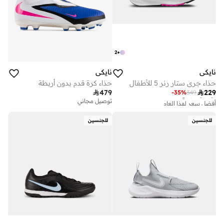
2
+
نايكي
نايكي
حذاء جري ستار رنر 5 للأطفال
حذاء كرة قدم بدون أربطة
أفضل سعر لهذا العام

479

229
-
35
%
349
توصيل مجاني
توصيل مجاني
أفضل سعر لهذا العام
توصيل مجاني
للجنسين
للجنسين