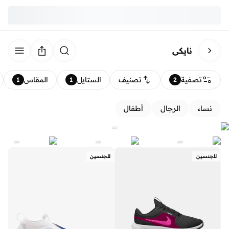
نايكي
تصفية
تصنيف
الستايل
المقاس
1
1
2
نساء
الرجال
أطفال
للجنسين
للجنسين