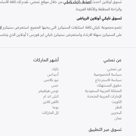
تسوق أونلاين أحدث
أحذية
و
أزياء نايكي
من خلال موقع نمشي. نقدم لك كافة الأساسيا
والراحة المطلقة والأناقة الفريدة.
تسوق نايكي أونلاين الرياض
تضم مجموعة نايكي كافة استايلات السنيكرز التي يحبها الجميع، استعرض سنيكرز
ا
على السنيكرز سهلة الارت
بحرية مع سنيكرز نايكي زوم، استمتع بارتدائه طوال اليوم دون أن تمل منه بتصميمه ال
ليصلك إلى عتبة منزلك مع ميزة الشحن السريع.
رفعت علامة نايكي التجاري
عن نمشي
أشهر الماركات
أشهر الرياضيين الذين رفعوا علامة نايكي على مر السنين: كيفن دورانت وليبرون جي
عن نمشي
نايك
وتحقيق الأفضل دائمًا، وهذا ما يدفع الجميع إلى حب هذه العلامة دائمًا وأبدًا. تتضمن مجمو
سياسة الخصوصية
أديداس
سياسة الاسترجاع
نيو بالانس
الأخرى.
حقوق المستهلك
جس
نايكي للنساء اونلاين في السعودية
المملكة العربية السعودية
تومي هيلفيغر
الإمارات العربية المتحدة
اتش اند ام
هل ترغبين في الحصول على
أزياء نسائية
مميزة؟ استمتعي بتصميمات رائعة من
تش
الكويت
كالفن كلاين
رياضية للذهاب إلى صالة الألعاب الرياضية.
تسوقي من نايكي في السعودية أونلاين
م
قطر
بوما
البحرين
كل الماركات
ملابس السباحة وصدريات للجري وجاكيتات ومعاطف وشورتات وافرولات طويلة وقصيرة وتنا
عمان
انطلقت إصداراتنا من
احذية النساء
المميزة منذ عام 1972، حيث تنوعت تصميماتنا بين
تسوق عبر التطبيق
نايكي للرجال اونلاين في السعودية