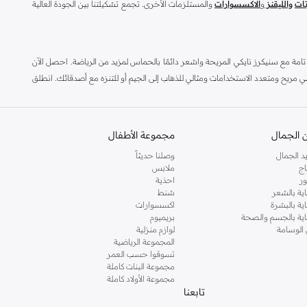
تات
والليقنز
و
الاكسسوارات
والمستلزمات الأخرى. تجمع تشكيلتنا بين الجودة العالية
امة مع سنيكرز نايكي المريحة واشعر دائمًا بالحماس لمزيد من الرياضة. احصل الآن
 نايكي اير ماكس لحذاء رياضي مريح ومتعدد الاستخدامات ومثالي للذهاب إلى الجيم أو للتنزه مع أصدقائك. انطلق
ء
وشنط الظهر والكابات وكافة المستلزمات العصرية من متجر نمشي أونلاين، واطلبه
 بارزة في شتى المجالات الرياضية ؛ بما في ذلك كرة القدم وكرة السلة والتنس والجري وحتى رياضة الجولف.ومن
 الجمال
مجموعة الأطفال
 المستمرة وبتشجيعها جميع الرياضيين وإشعال حماسهم للوصول إلى أقصى إمكانياتهم
د الجمال
وصلنا حديثاً
ي كل ما تحتاجه من من الملابس الرياضية والملابس اليومية وكافة أنواع الملابس
اج
ملابس
ر
احذية
اية بالشعر
شنط
اية بالبشرة
اكسسوارات
ناية بالجسم والصحة
بريميوم
ك سواء كنتِ بحاجة إلى إطلالة منزلية بسيطة أو إطلالة كاجوال للشارع أو إطلالة
 الوسامة
لوازم منزلية
صلي على أحدث تصميمات
الملابس الرياضية
الأكثرها طلبًا. كما يمكنك الحصول على
المجموعة الرياضية
تسوقوا حسب العمر
 في العالم.
مجموعة البنات كاملة
الرياضي المتميز أينما كنتِ.
مجموعة الأولاد كاملة
تابعنا