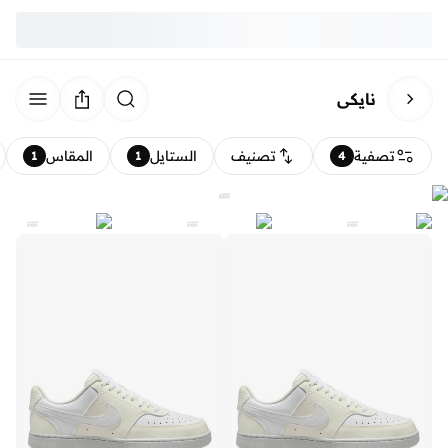
نايكي
تصفية
تصنيف
الستايل
المقاس
1
1
4