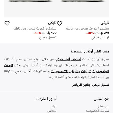
نايكي
نايكي
سنيكرز كورت فيجن من نايك
سنيكرز كورت فيجن من نايك

329

329
-
30
%
469
-
30
%
469
توصيل مجاني
توصيل مجاني
متجر نايكي أونلاين السعودية
تسوق أونلاين أحدث
أحذية
و
أزياء نايكي
من خلال موقع نمشي. نقدم لك كافة
الأساسيات التي تحتاجها في حياتك اليومية، ابتداءًا من أحذية نايكي وحتى
البدلات
الرياضية
و
التيشيرتات
والليقنز
و
الاكسسوارات
والمستلزمات الأخرى. تجمع تشكيلتنا
بين الجودة العالية والراحة المطلقة والأناقة الفريدة.
تسوق نايكي أونلاين الرياض
تضم مجموعة نايكي كافة استايلات السنيكرز التي يحبها الجميع، استعرض سنيكرز
اير
فورس
و
عن نمشي
زوم
و
نايكي جوردن
أشهر الماركات
وتانجون وفليكس وغيرهم الكثير. مارس تمارينك اليومية
بحرية تامة مع سنيكرز نايكي المريحة واشعر دائمًا بالحماس لمزيد من الرياضة. احصل
عن نمشي
نايك
الآن على السنيكرز سهلة الارتداء واستعرض سنيكرز نايكي اير فورس 1 أونلاين الذي
سياسة الخصوصية
أديداس