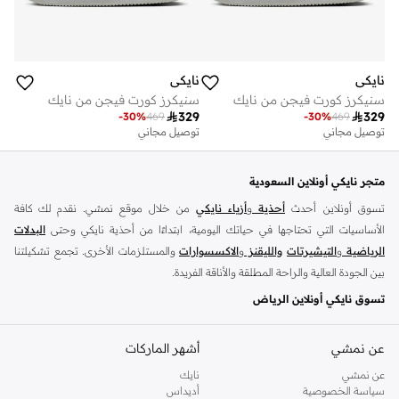
نايكي
نايكي
سنيكرز كورت فيجن من نايك
سنيكرز كورت فيجن من نايك

329

329
-
30
%
469
-
30
%
469
توصيل مجاني
توصيل مجاني
متجر نايكي أونلاين السعودية
تسوق أونلاين أحدث
أحذية
و
أزياء نايكي
من خلال موقع نمشي. نقدم لك كافة
الأساسيات التي تحتاجها في حياتك اليومية، ابتداءًا من أحذية نايكي وحتى
البدلات
الرياضية
و
التيشيرتات
والليقنز
و
الاكسسوارات
والمستلزمات الأخرى. تجمع تشكيلتنا
بين الجودة العالية والراحة المطلقة والأناقة الفريدة.
تسوق نايكي أونلاين الرياض
تضم مجموعة نايكي كافة استايلات السنيكرز التي يحبها الجميع، استعرض سنيكرز
اير
فورس
و
عن نمشي
زوم
و
نايكي جوردن
أشهر الماركات
وتانجون وفليكس وغيرهم الكثير. مارس تمارينك اليومية
بحرية تامة مع سنيكرز نايكي المريحة واشعر دائمًا بالحماس لمزيد من الرياضة. احصل
عن نمشي
نايك
الآن على السنيكرز سهلة الارتداء واستعرض سنيكرز نايكي اير فورس 1 أونلاين الذي
سياسة الخصوصية
أديداس