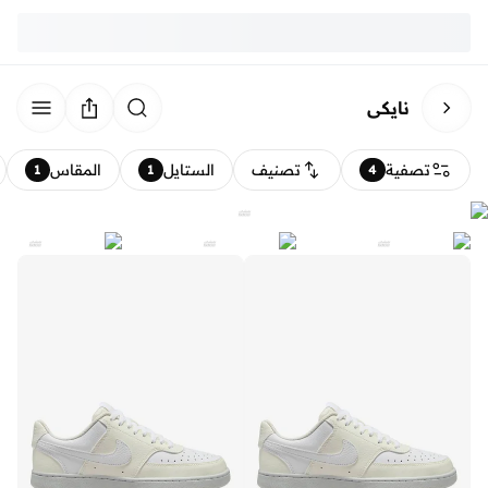
نايكي
تصفية
تصنيف
الستايل
المقاس
1
1
4