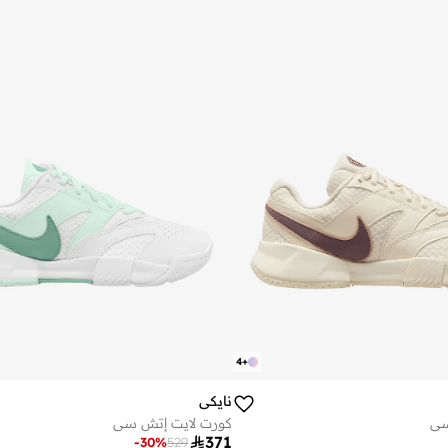
4
+
نايكي
سي
كورت لايت إتش سي

371
-
30
%
529