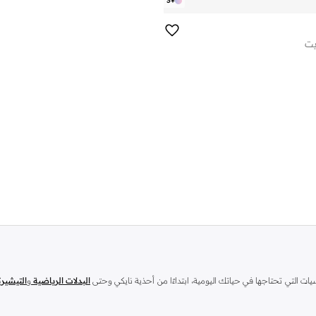
3
+
يت
ت التي تحتاجها في حياتك اليومية، ابتداءًا من أحذية نايكي وحتى
البدلات الرياضية
و
التيشير