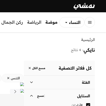
موضة
الرياضة
ركن الجمال
النساء
الرجال
الرئيسية
الأطفال
نايكي
-
4 نتائج
كل فلاتر التصفية
مسح الكل
التنس
الفئة
نساء
)
2
(
الستايل
1
مسح
الرجال
)
1
(
الأداء
(
4
)