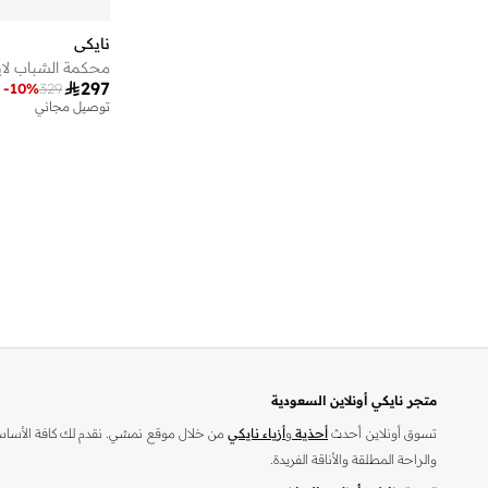
نايكي
محكمة الشباب لا

297
-
10
%
329
توصيل مجاني
متجر نايكي أونلاين السعودية
تسوق أونلاين أحدث
أحذية
و
أزياء نايكي
من خلال موقع نمشي. نقدم لك كافة الأساسيا
والراحة المطلقة والأناقة الفريدة.