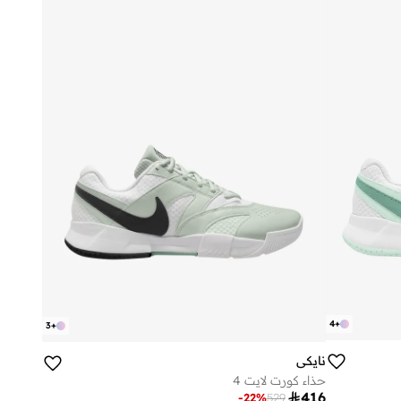
4
+
3
+
نايكي
حذاء كورت لايت 4

416
-
22
%
529