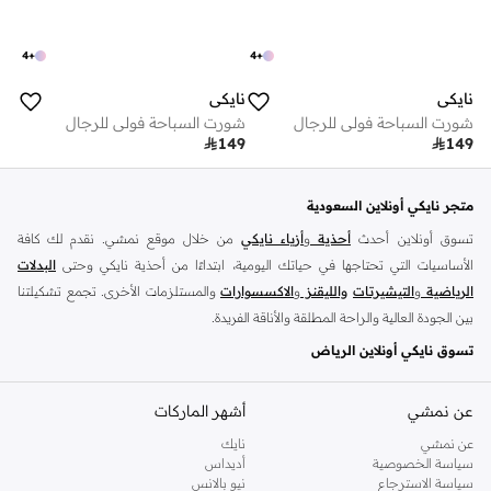
4
+
4
+
نايكي
نايكي
شورت السباحة فولي للرجال
شورت السباحة فولي للرجال

149

149
متجر نايكي أونلاين السعودية
تسوق أونلاين أحدث
أحذية
و
أزياء نايكي
من خلال موقع نمشي. نقدم لك كافة
الأساسيات التي تحتاجها في حياتك اليومية، ابتداءًا من أحذية نايكي وحتى
البدلات
الرياضية
و
التيشيرتات
والليقنز
و
الاكسسوارات
والمستلزمات الأخرى. تجمع تشكيلتنا
بين الجودة العالية والراحة المطلقة والأناقة الفريدة.
تسوق نايكي أونلاين الرياض
تضم مجموعة نايكي كافة استايلات السنيكرز التي يحبها الجميع، استعرض سنيكرز
اير
فورس
و
عن نمشي
زوم
و
نايكي جوردن
أشهر الماركات
وتانجون وفليكس وغيرهم الكثير. مارس تمارينك اليومية
بحرية تامة مع سنيكرز نايكي المريحة واشعر دائمًا بالحماس لمزيد من الرياضة. احصل
عن نمشي
نايك
الآن على السنيكرز سهلة الارتداء واستعرض سنيكرز نايكي اير فورس 1 أونلاين الذي
سياسة الخصوصية
أديداس
سياسة الاسترجاع
نيو بالانس
يتناسق بروعة مع البدلات الرياضية والجينزات الضيقة والتيشيرتات. تسوق نايكي اير