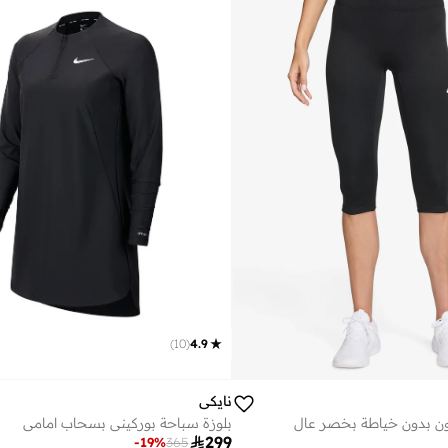
)
10
(
4.9
نايكي
بلوزة سباحة بوركيني بسحاب امامي
ن بدون خياطة بخصر عالٍ

299
-
19
%
365