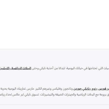
ت التي تحتاجها في حياتك اليومية، ابتداءًا من أحذية نايكي وحتى
البدلات الرياضية
و
التيشير
ير فورس
و
زوم
و
نايكي جوردن
وتانجون وفليكس وغيرهم الكثير. مارس تمارينك اليومية بحرية ت
داء واستعرض سنيكرز نايكي اير فورس 1 أونلاين الذي يتناسق بروعة مع البدلات الرياضية والجينزات الضيقة والتيشيرتات. تسوق
فريد وبطانته الناعمة. احصل الآن على كل ما تحتاجه من
أحذية نايكي للجري
و
السنيكرز
و
الأزيا