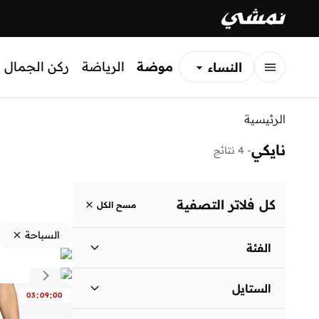
موضة
الرياضة
ركن الجمال
النساء
الرجال
الرئيسية
الأطفال
نايكي
-
4 نتائج
كل فلاتر التصفية
مسح الكل
السباحة
الفئة
نساء
)
3
(
الستايل
:
:
03
09
00
الرجال
)
3
(
الأداء
(
3
)