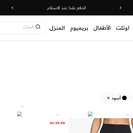
الدفع نقدا عند الاستلام
البحث
اوتلت
الأطفال
بريميوم
المنزل
أسود
:
:
03
09
00