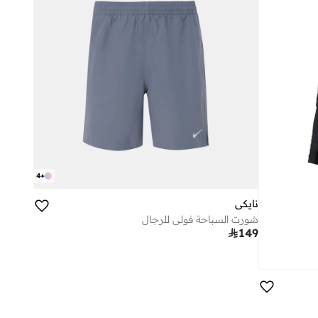
4
+
نايكي
شورت السباحة فولي للرجال

149