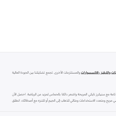
تات
والليقنز
و
الاكسسوارات
والمستلزمات الأخرى. تجمع تشكيلتنا بين الجودة العالية
امة مع سنيكرز نايكي المريحة واشعر دائمًا بالحماس لمزيد من الرياضة. احصل الآن
 نايكي اير ماكس لحذاء رياضي مريح ومتعدد الاستخدامات ومثالي للذهاب إلى الجيم أو للتنزه مع أصدقائك. انطلق
ء
وشنط الظهر والكابات وكافة المستلزمات العصرية من متجر نمشي أونلاين، واطلبه