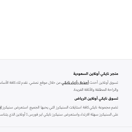
كرة طائرة
(
1
)
متجر نايكي أونلاين السعودية
تسوق أونلاين أحدث
أحذية
و
أزياء نايكي
من خلال موقع نمشي. نقدم لك كافة الأساسيا
والراحة المطلقة والأناقة الفريدة.
تسوق نايكي أونلاين الرياض
تضم مجموعة نايكي كافة استايلات السنيكرز التي يحبها الجميع، استعرض سنيكرز
ا
على السنيكرز سهلة الارت
بحرية مع سنيكرز نايكي زوم، استمتع بارتدائه طوال اليوم دون أن تمل منه بتصميمه ال
ليصلك إلى عتبة منزلك مع ميزة الشحن السريع.