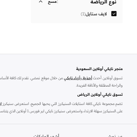
نوع الرياضة
1
مسح
لايف ستايل
(
1
)
متجر نايكي أونلاين السعودية
تسوق أونلاين أحدث
أحذية
و
أزياء نايكي
من خلال موقع نمشي. نقدم لك كافة الأساسيا
والراحة المطلقة والأناقة الفريدة.
تسوق نايكي أونلاين الرياض
تضم مجموعة نايكي كافة استايلات السنيكرز التي يحبها الجميع، استعرض سنيكرز
ا
على السنيكرز سهلة الارت
بحرية مع سنيكرز نايكي زوم، استمتع بارتدائه طوال اليوم دون أن تمل منه بتصميمه ال
ليصلك إلى عتبة منزلك مع ميزة الشحن السريع.
رفعت علامة نايكي التجاري
عن نمشي
أشهر الماركات