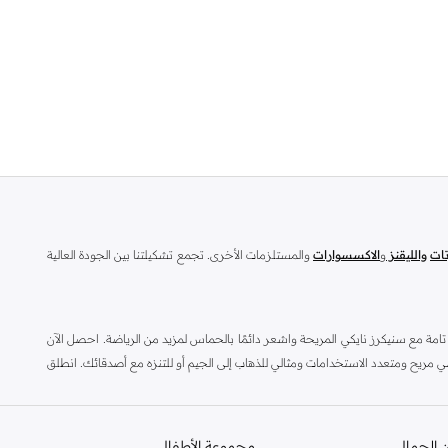
تات
والليقنز
و
الاكسسوارات
والمستلزمات الأخرى. تجمع تشكيلتنا بين الجودة العالية
امة مع سنيكرز نايكي المريحة واشعر دائمًا بالحماس لمزيد من الرياضة. احصل الآن
 نايكي اير ماكس لحذاء رياضي مريح ومتعدد الاستخدامات ومثالي للذهاب إلى الجيم أو للتنزه مع أصدقائك. انطلق
ء
وشنط الظهر والكابات وكافة المستلزمات العصرية من متجر نمشي أونلاين، واطلبه
 بارزة في شتى المجالات الرياضية ؛ بما في ذلك كرة القدم وكرة السلة والتنس والجري وحتى رياضة الجولف.ومن
 الجمال
مجموعة الأطفال