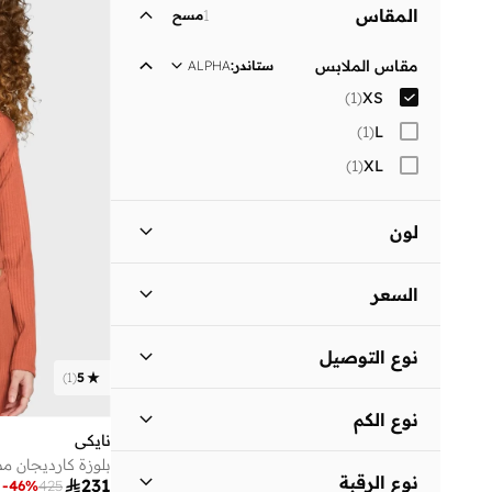
المقاس
1
مسح
مقاس الملابس
ستاندر
:
ALPHA
)
1
(
XS
)
1
(
L
)
1
(
XL
لون
برتقالي
(
1
)
السعر
السعر الأقل
السعر الأعلى
نوع التوصيل


)
1
(
5
توصيل قياسي
(
1
)
انطلق
نوع الكم
نايكي
كم طويل
(
1
)
نوع الرقبة

231
-
46
%
425