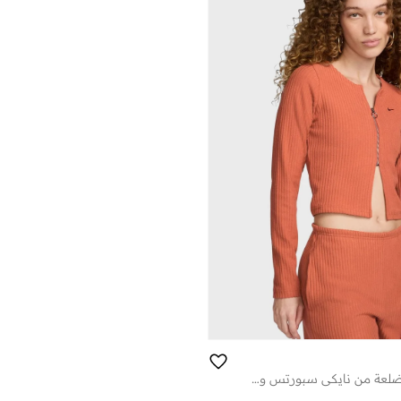
بلوزة كارديجان مضلعة من نايكي سبورتس وير