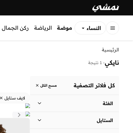
موضة
الرياضة
ركن الجمال
النساء
الرجال
الرئيسية
الأطفال
نايكي
-
1 نتيجة
كل فلاتر التصفية
مسح الكل
لايف ستايل
الفئة
نساء
)
1
(
الستايل
نمط الحياة
(
1
)