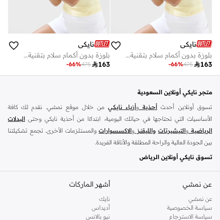
نايكي
نايكي
بلوزة بدون أكمام سلام بتقنية دراي فيت
بلوزة بدون أكمام سلام بتقنية دراي فيت

163

163
-
66
%
475
-
66
%
475
متجر نايكي أونلاين السعودية
تسوق أونلاين أحدث
أحذية
و
أزياء نايكي
من خلال موقع نمشي. نقدم لك كافة
الأساسيات التي تحتاجها في حياتك اليومية، ابتداءًا من أحذية نايكي وحتى
البدلات
الرياضية
و
التيشيرتات
والليقنز
و
الاكسسوارات
والمستلزمات الأخرى. تجمع تشكيلتنا
بين الجودة العالية والراحة المطلقة والأناقة الفريدة.
تسوق نايكي أونلاين الرياض
تضم مجموعة نايكي كافة استايلات السنيكرز التي يحبها الجميع، استعرض سنيكرز
اير
فورس
و
عن نمشي
زوم
و
نايكي جوردن
أشهر الماركات
وتانجون وفليكس وغيرهم الكثير. مارس تمارينك اليومية
بحرية تامة مع سنيكرز نايكي المريحة واشعر دائمًا بالحماس لمزيد من الرياضة. احصل
عن نمشي
نايك
الآن على السنيكرز سهلة الارتداء واستعرض سنيكرز نايكي اير فورس 1 أونلاين الذي
سياسة الخصوصية
أديداس
سياسة الاسترجاع
نيو بالانس
يتناسق بروعة مع البدلات الرياضية والجينزات الضيقة والتيشيرتات. تسوق نايكي اير