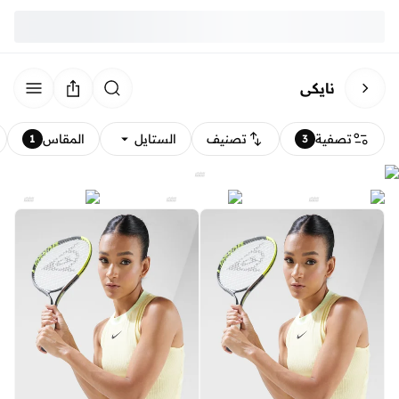
نايكي
تصفية
تصنيف
الستايل
المقاس
1
3