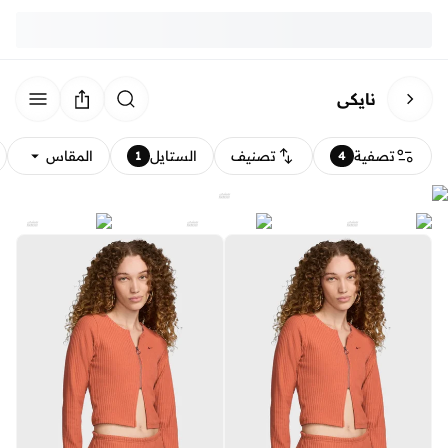
نايكي
تصفية
تصنيف
الستايل
المقاس
1
4