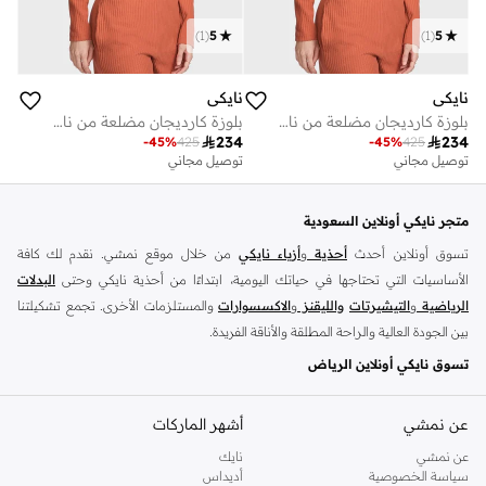
)
1
(
5
)
1
(
5
نايكي
نايكي
بلوزة كارديجان مضلعة من نايكي سبورتس وير
بلوزة كارديجان مضلعة من نايكي سبورتس وير

234

234
-
45
%
425
-
45
%
425
توصيل مجاني
توصيل مجاني
متجر نايكي أونلاين السعودية
تسوق أونلاين أحدث
أحذية
و
أزياء نايكي
من خلال موقع نمشي. نقدم لك كافة
الأساسيات التي تحتاجها في حياتك اليومية، ابتداءًا من أحذية نايكي وحتى
البدلات
الرياضية
و
التيشيرتات
والليقنز
و
الاكسسوارات
والمستلزمات الأخرى. تجمع تشكيلتنا
بين الجودة العالية والراحة المطلقة والأناقة الفريدة.
تسوق نايكي أونلاين الرياض
تضم مجموعة نايكي كافة استايلات السنيكرز التي يحبها الجميع، استعرض سنيكرز
اير
فورس
و
عن نمشي
زوم
و
نايكي جوردن
أشهر الماركات
وتانجون وفليكس وغيرهم الكثير. مارس تمارينك اليومية
بحرية تامة مع سنيكرز نايكي المريحة واشعر دائمًا بالحماس لمزيد من الرياضة. احصل
عن نمشي
نايك
الآن على السنيكرز سهلة الارتداء واستعرض سنيكرز نايكي اير فورس 1 أونلاين الذي
سياسة الخصوصية
أديداس