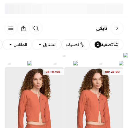
نايكي
تصفية
تصنيف
الستايل
المقاس
2
:
:
:
:
08
23
00
08
23
00