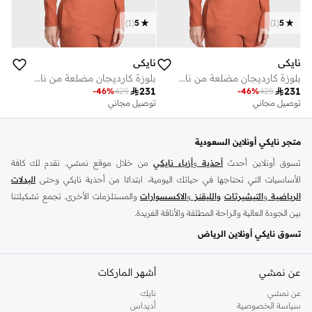
)
1
(
5
)
1
(
5
نايكي
نايكي
بلوزة كارديجان مضلعة من نايكي سبورتس وير
بلوزة كارديجان مضلعة من نايكي سبورتس وير

231

231
-
46
%
425
-
46
%
425
توصيل مجاني
توصيل مجاني
متجر نايكي أونلاين السعودية
تسوق أونلاين أحدث
أحذية
و
أزياء نايكي
من خلال موقع نمشي. نقدم لك كافة
الأساسيات التي تحتاجها في حياتك اليومية، ابتداءًا من أحذية نايكي وحتى
البدلات
الرياضية
و
التيشيرتات
والليقنز
و
الاكسسوارات
والمستلزمات الأخرى. تجمع تشكيلتنا
بين الجودة العالية والراحة المطلقة والأناقة الفريدة.
تسوق نايكي أونلاين الرياض
تضم مجموعة نايكي كافة استايلات السنيكرز التي يحبها الجميع، استعرض سنيكرز
اير
فورس
و
عن نمشي
زوم
و
نايكي جوردن
أشهر الماركات
وتانجون وفليكس وغيرهم الكثير. مارس تمارينك اليومية
بحرية تامة مع سنيكرز نايكي المريحة واشعر دائمًا بالحماس لمزيد من الرياضة. احصل
عن نمشي
نايك
الآن على السنيكرز سهلة الارتداء واستعرض سنيكرز نايكي اير فورس 1 أونلاين الذي
سياسة الخصوصية
أديداس