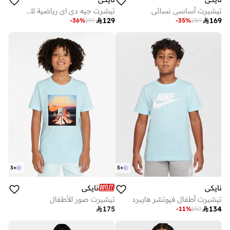
تيشيرت أساسي نسائي
تيشرت جيه دي اي رياضية للرجال

129

169
-
36
%
199
-
35
%
259
3
+
5
+
نايكي
نايكي
تيشيرت أطفال فيوتشر هايبرد
تيشيرت صور للأطفال

175

134
-
11
%
150