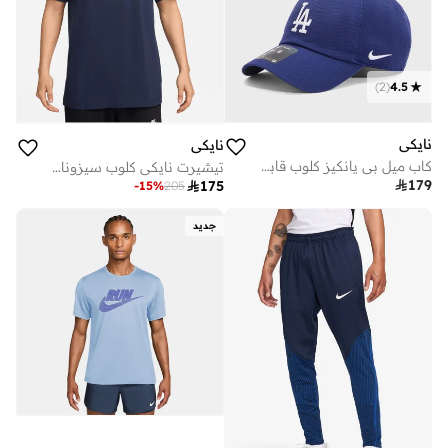
)
2
(
4.5
نايكي
نايكي
كاب ميل بي يانكيز كلوب قابل للتعديل
تيشيرت نايكي كلوب سيزونال هايبرد

179

175
-
15
%
205
جديد