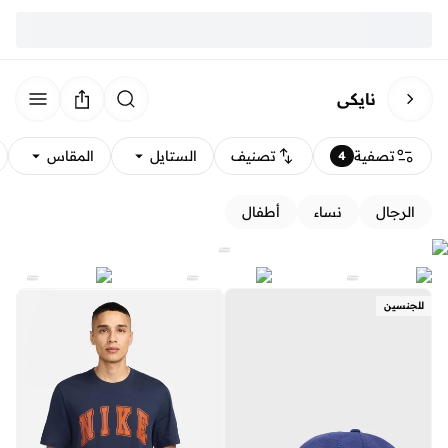
نايكي
تصفية
تصنيف
الستايل
المقاس
4
الرجال
نساء
أطفال
للجنسين