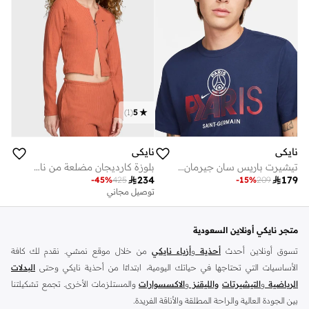
)
1
(
5
نايكي
نايكي
تيشيرت باريس سان جيرمان ميركيوريال
بلوزة كارديجان مضلعة من نايكي سبورتس وير

234

179
-
45
%
425
-
15
%
209
توصيل مجاني
متجر نايكي أونلاين السعودية
تسوق أونلاين أحدث
أحذية
و
أزياء نايكي
من خلال موقع نمشي. نقدم لك كافة
الأساسيات التي تحتاجها في حياتك اليومية، ابتداءًا من أحذية نايكي وحتى
البدلات
الرياضية
و
التيشيرتات
والليقنز
و
الاكسسوارات
والمستلزمات الأخرى. تجمع تشكيلتنا
بين الجودة العالية والراحة المطلقة والأناقة الفريدة.