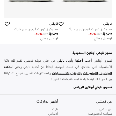
نايكي
نايكي
سنيكرز كورت فيجن من نايك
سنيكرز كورت فيجن من نايك

329

329
-
30
%
469
-
30
%
469
توصيل مجاني
توصيل مجاني
متجر نايكي أونلاين السعودية
تسوق أونلاين أحدث
أحذية
و
أزياء نايكي
من خلال موقع نمشي. نقدم لك كافة
الأساسيات التي تحتاجها في حياتك اليومية، ابتداءًا من أحذية نايكي وحتى
البدلات
الرياضية
و
التيشيرتات
والليقنز
و
الاكسسوارات
والمستلزمات الأخرى. تجمع تشكيلتنا
بين الجودة العالية والراحة المطلقة والأناقة الفريدة.
تسوق نايكي أونلاين الرياض
تضم مجموعة نايكي كافة استايلات السنيكرز التي يحبها الجميع، استعرض سنيكرز
اير
فورس
و
عن نمشي
زوم
و
نايكي جوردن
أشهر الماركات
وتانجون وفليكس وغيرهم الكثير. مارس تمارينك اليومية
بحرية تامة مع سنيكرز نايكي المريحة واشعر دائمًا بالحماس لمزيد من الرياضة. احصل
عن نمشي
نايك
الآن على السنيكرز سهلة الارتداء واستعرض سنيكرز نايكي اير فورس 1 أونلاين الذي
سياسة الخصوصية
أديداس