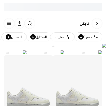
نايكي
تصفية
تصنيف
الستايل
المقاس
1
1
3