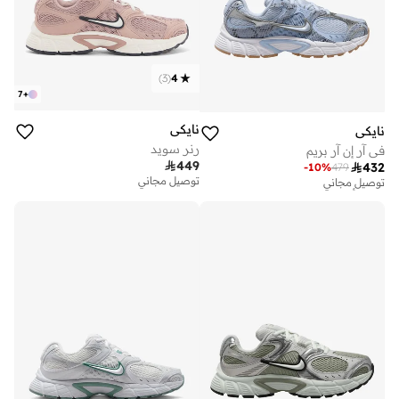
)
3
(
4
7
+
نايكي
نايكي
رنر سويد
في آر إن آر بريم

449

432
-
10
%
479
توصيل مجاني
توصيل مجاني
تم بيع أكثر من 10 مؤخرا
توصيل مجاني
تم بيع أكثر من 10 مؤخرا