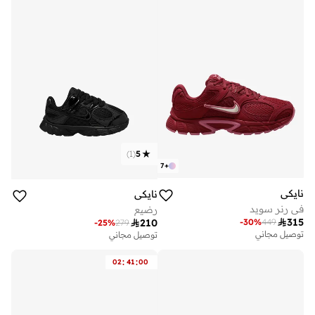
)
1
(
5
7
+
نايكي
نايكي
في رنر سويد
رضيع

315
-
30
%
449

210
-
25
%
279
توصيل مجاني
توصيل مجاني
:
:
02
41
00