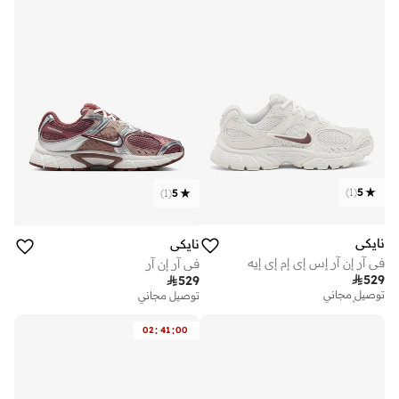
)
1
(
5
)
1
(
5
نايكي
نايكي
في آر إن آر إس إي إم إي إيه
في آر إن آر

529

529
توصيل مجاني
توصيل مجاني
تم بيع أكثر من 20 مؤخرا
توصيل مجاني
:
:
02
41
00
تم بيع أكثر من 20 مؤخرا