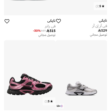
)
2
(
5
نايكي
نايكي
في آر إن آر
في رانر

529

315
-
30
%
449
توصيل مجاني
توصيل مجاني
)
1
(
5
12
+