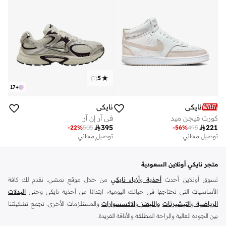
)
1
(
5
17
+
نايكي
نايكي
كورت فيجن ميد
في آر إن آر

395

221
-
22
%
505
-
56
%
495
توصيل مجاني
توصيل مجاني
تم بيع أكثر من 50 مؤخرا
توصيل مجاني
تم بيع أكثر من 50 مؤخرا
متجر نايكي أونلاين السعودية
تسوق أونلاين أحدث
أحذية
و
أزياء نايكي
من خلال موقع نمشي. نقدم لك كافة
الأساسيات التي تحتاجها في حياتك اليومية، ابتداءًا من أحذية نايكي وحتى
البدلات
الرياضية
و
التيشيرتات
والليقنز
و
الاكسسوارات
والمستلزمات الأخرى. تجمع تشكيلتنا
بين الجودة العالية والراحة المطلقة والأناقة الفريدة.