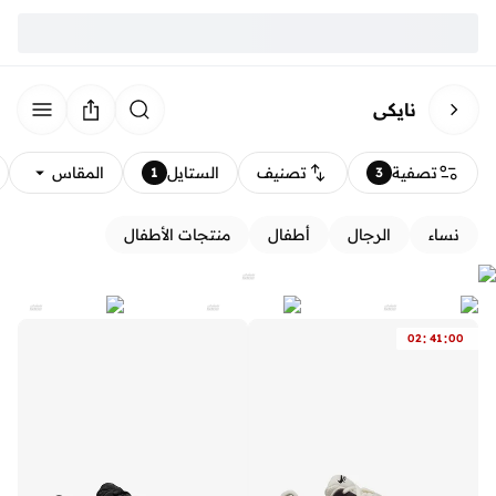
نايكي
تصفية
تصنيف
الستايل
المقاس
1
3
نساء
الرجال
أطفال
منتجات الأطفال
:
:
02
41
00