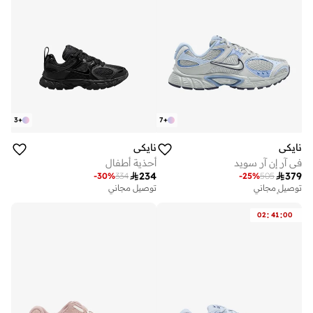
3
+
7
+
نايكي
نايكي
في آر إن آر سويد
أحذية أطفال

234

379
-
30
%
334
-
25
%
505
توصيل مجاني
توصيل مجاني
تم بيع أكثر من 30 مؤخرا
توصيل مجاني
:
:
02
41
00
تم بيع أكثر من 30 مؤخرا