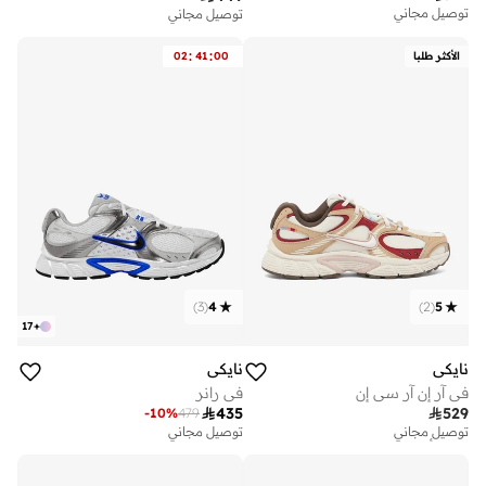
توصيل مجاني
توصيل مجاني
:
:
الأكثر طلبا
00
41
02
)
3
(
4
)
2
(
5
17
+
نايكي
نايكي
في آر إن آر سي إن
في رانر

435

529
-
10
%
479
توصيل مجاني
توصيل مجاني
تم بيع أكثر من 10 مؤخرا
توصيل مجاني
تم بيع أكثر من 10 مؤخرا