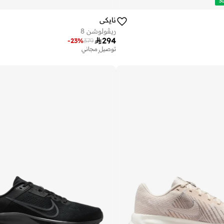
نايكي
ريڤولوشن 8

294
-
23
%
379
توصيل مجاني
تم بيع أكثر من 100 مؤخرا
توصيل مجاني
تم بيع أكثر من 100 مؤخرا