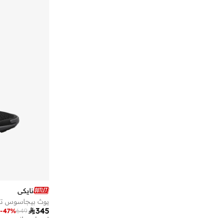
نايكي
يوث بيجاسوس تريل 5 ج

345
-
47
%
649