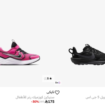
)
1
(
5
5
+
نايكي
ي اس
سنيكرز كوزميك رنر للأطفال

175
-
30
%
249