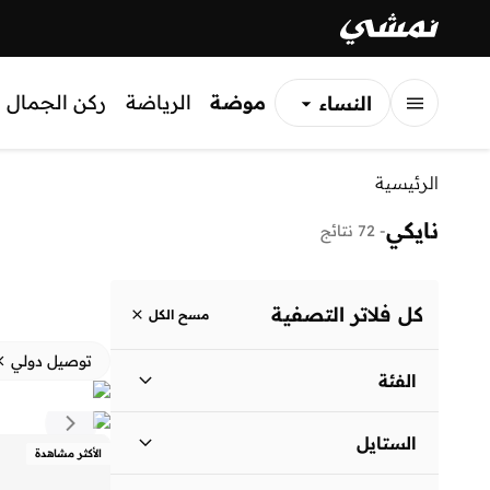
موضة
الرياضة
ركن الجمال
النساء
الرجال
الرئيسية
الأطفال
نايكي
-
72 نتائج
كل فلاتر التصفية
مسح الكل
توصيل دولي
الفئة
نساء
)
33
(
الستايل
الأكثر مشاهدة
الرجال
)
29
(
الأداء
(
27
)