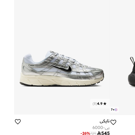
)
8
(
4.9
7
+
نايكي
بي-6000

545
-
26
%
729