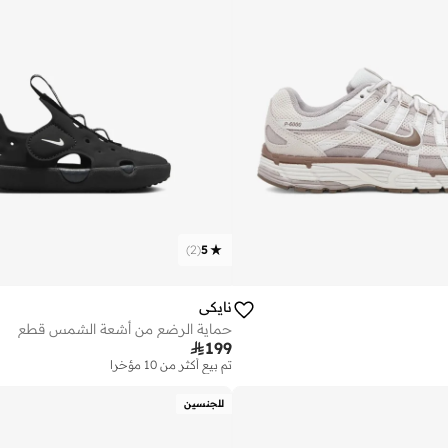
)
2
(
5
نايكي
حماية الرضع من أشعة الشمس قطع

199
تم بيع أكثر من 10 مؤخرا
للجنسين