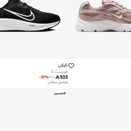
نايكي
كويست 6

303
-
37
%
479
توصيل مجاني
تم بيع أكثر من 10 مؤخرا
توصيل مجاني
للجنسين
تم بيع أكثر من 10 مؤخرا