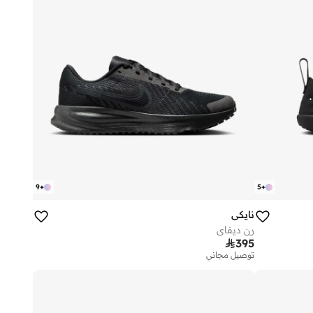
9
+
5
+
نايكي
رن ديفاي

395
توصيل مجاني