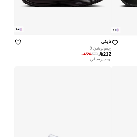
7
+
7
+
نايكي
ريڤولوشن 8

212
-
45
%
379
توصيل مجاني
تم بيع أكثر من 50 مؤخرا
توصيل مجاني
تم بيع أكثر من 50 مؤخرا