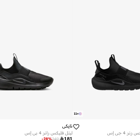
11
+
نايكي
ر 4 جي إس
ليتل فليكس رانر 4 بي إس

181
-
28
%
249