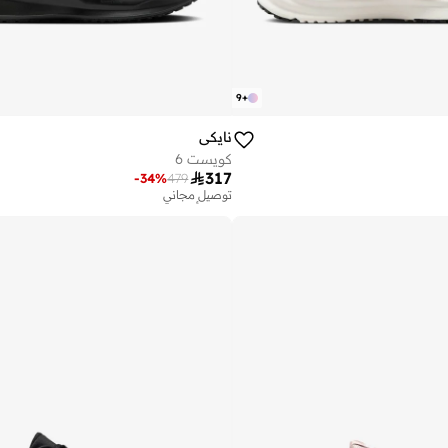
9
+
نايكي
كويست 6

317
-
34
%
479
توصيل مجاني
تم بيع أكثر من 20 مؤخرا
توصيل مجاني
تم بيع أكثر من 20 مؤخرا