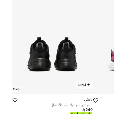
)
2
(
4.5
11
+
نايكي
سنيكرز كوزميك رنر للأطفال

249
في 90 دقيقة!