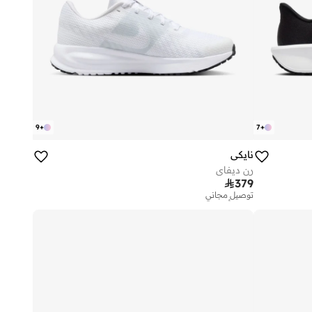
9
+
7
+
نايكي
رن ديفاي

379
توصيل مجاني
تم بيع أكثر من 20 مؤخرا
توصيل مجاني
تم بيع أكثر من 20 مؤخرا