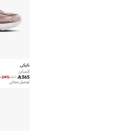
)
1
(
Terra Kiger
)
1
(
Upturn
)
1
(
Zoom Fly
نايكي
المبادِر

365
-
24
%
480
توصيل مجاني
تم بيع أكثر من 30 مؤخرا
توصيل مجاني
تم بيع أكثر من 30 مؤخرا