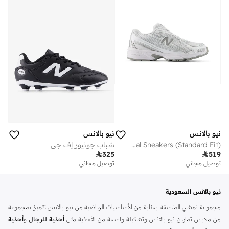
نيو بالانس
نيو بالانس
Kids 740 BUNGEE LACE casual Sneakers (Standard Fit)
شباب جونيور إف جي

325

519
توصيل مجاني
توصيل مجاني
نيو بالانس السعودية
مجموعة نمشي المنسقة بعناية من الأساسيات الرياضية من نيو بالانس تتميز بمجموعة
من ملابس تمارين نيو بالانس وتشكيلة واسعة من الأحذية مثل
أحذية للرجال
و
أحذية