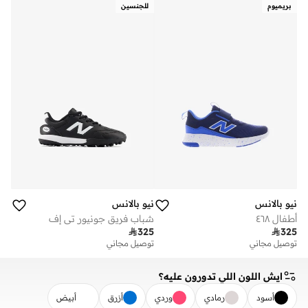
بريميوم
للجنسين
نيو بالانس
نيو بالانس
أطفال ٤٦٨
شباب فريق جونيور تي إف

325

325
توصيل مجاني
توصيل مجاني
ايش اللون اللي تدورون عليه؟
أسود
رمادي
وردي
أزرق
أبيض