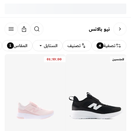
نيو بالانس
تصفية
تصنيف
الستايل
المقاس
1
4
:
:
للجنسين
00
53
01