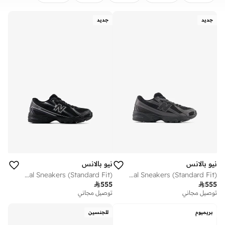
مسح
تطبيق
جديد
جديد
نيو بالانس
نيو بالانس
Kids 740 BUNGEE LACE casual Sneakers (Standard Fit)
Kids 740 Bungee Lace casual Sneakers (Standard Fit)

555

555
توصيل مجاني
توصيل مجاني
بريميوم
للجنسين