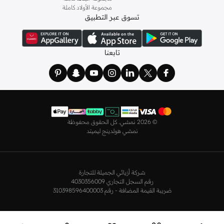
مجموعة الأولاد كاملة
أطقم من
لا سينزا
، أو اقتني العبوات الاقتصادية التي تحتوي على كافة القطع الأساسية.
تسوق عبر التطبيق
ولدينا أيضًا
ملابس نوم نسائية
مريحة، بما في ذلك قمصان النوم والبيجامات من علامات
مثل
نعومي
وغيرها.
استعدي لأجواء الصيف مع مجموعتنا من ملابس السباحة التي تضم كل ما تحتاجينه،
تابعنا
بداية من
بيكيني
القطعتين بجميع المقاسات وحتى المايوهات ذات القطعة الواحدة وكافة
مستلزمات الشاطئ أو المسبح.
تسوق أزياء رجالية بتصاميم راقية في السعودية
تألق بأفضل إطلالة مع مجموعة متكاملة من الملابس الرجالية. ستجد لدينا كل ما تحتاجه
من علامات رائدة مثل
تمبرلاند
و
لاكوست
و
غانت
و
جيوردانو
وغيرها، لتكون دائمًا في أبهى
©
2026 نمشي. كل الحقوق محفوظة
صورة سواء كنت متوجهاً إلى عملك أو تقضي عطلة نهاية الأسبوع برفقة أصدقائك
نمشي هولدينج ليميتد
وعائلتك.
ستجد لدينا في مجموعة التيشيرتات والقمصان كل ما تحتاجه مع مجموعة متنوعة من
التصاميم. جدّد إطلالتك وتسوق
قمصان بولو
بالألوان التي تفضلها، وكن متألقًا في عملك
شركة أزيائي الجميلة للتجارة
وفي نزهاتك مع أصدقائك. واطلع على الكنزات والهوديز و
البليزرات
بتصاميم ومقاسات
رقم السجل التجاري 4030356009
وألوان متعددة لتكون بكامل أناقتك في كافة المناسبات.
ضريبة القيمة المضافة - رقم 310398596400003
اختر ما يناسبك من تشكيلتنا الواسعة من
الجينزات
بجميع الألوان والمقاسات. ونسّقها
مع قمصان عصرية لإطلالة أنيقة أو ارتدِها مع تيشيرت وحذاء رياضي لمظهر رائع مواكب