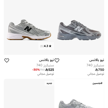
)
6
(
4.3
نيو بالانس
نيو بالانس
سنيكرز 740
سنيكرز 740

525

750
-
30
%
750
توصيل مجاني
توصيل مجاني
للجنسين
جديد