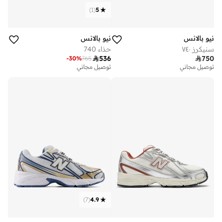
)
1
(
5
نيو بالانس
نيو بالانس
سنيكرز ٧٤٠
حذاء 740

536

750
-
30
%
765
توصيل مجاني
توصيل مجاني
)
7
(
4.9