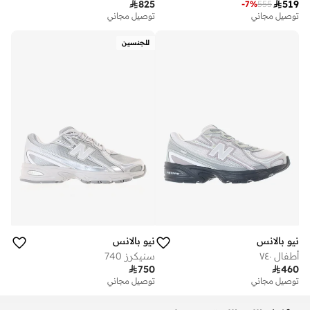

825

519
-
7
%
555
توصيل مجاني
توصيل مجاني
للجنسين
نيو بالانس
نيو بالانس
أطفال ٧٤٠
سنيكرز 740

750

460
توصيل مجاني
توصيل مجاني