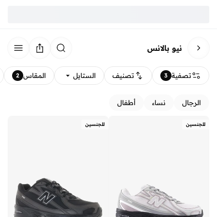
نيو بالانس
تصفية
تصنيف
الستايل
المقاس
2
3
الرجال
نساء
أطفال
للجنسين
للجنسين