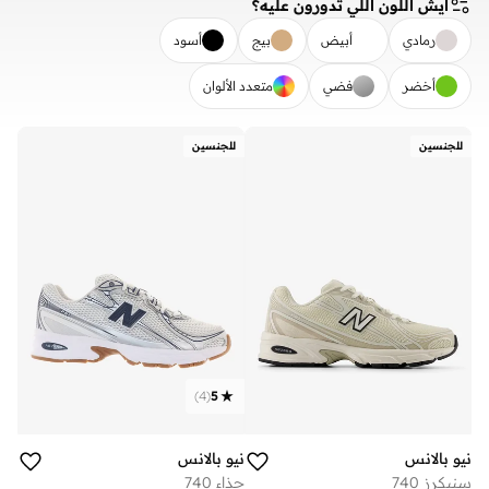
ايش اللون اللي تدورون عليه؟
رمادي
أبيض
بيج
أسود
أخضر
فضي
متعدد الألوان
مسح
تطبيق
للجنسين
للجنسين
)
4
(
5
نيو بالانس
نيو بالانس
سنيكرز 740
حذاء 740