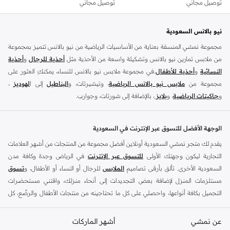
توصيل مجاني
توصيل مجاني
نيو بالانس السعودية
مجموعة نمشي المنسقة بعناية من الأساسيات الرياضية من نيو بالانس تتميز بمجموعة
من ملابس تمارين نيو بالانس وتشكيلة واسعة من الأحذية مثل
أحذية للرجال
و
أحذية
النسائية
و
أحذية للأطفال
.في مجموعة ملابس نيو بالانس للنساء، يمكنكِ العثور على
مجموعة من
ملابس نيو بالانس الرياضية
، وتيشيرتات، و
البناطيل
إلى ا
لهوديز
،
و
جاكيتات الرياضية
، و
بلايز
، بالإضافة إلى شورتات، وجوارب.
تسوق
أزياء الرجال من نيو بالانس
للملابس المناسبة للتمرين مثل
الملابس الرياضية
و
التيشرتات
والفيستات و
الشورتات
و
الهوديات و سويت شيرتات
بالإضافة إلى بناطيل
الوجهة الأفضل للتسوق عبر الإنترنت في السعودية
قماش وبناطيل متنوعة والجوارب و الملابس الداخلية و
الجاكيتات والمعاطف
. تتناسب
يقدم لك متجر نمشي السعودية أونلاين أفضل مجموعة من المنتجات من أشهر العلامات
ملابس نيو بلانس و
الأحذية
بشكل أفضل مع المناسبات الغير رسمية والرياضية وأسلوب
التجارية ليكون وجهتك الأولى
للتسوق عبر الإنترنت
في الرياض وجدة وكافة مدن
الحياة العادي بالإضافة إلى المناسبات المتعلقة بالركض والتدريب. تسوق أحذية تريل من
السعودية الأخرى. تألق بأرقى تصاميم
الملابس
للرجال أو النساء أو الأطفال، و
تسوق
نيو بالانس للرجال لرحلتك القادمة في المشي لمسافات طويلة. اشترِ
أحذية للرجال
مستلزمات المنزل لإضافة بعض التجديدات إلى أنحاء منزلك، واقتني مستحضرات
وأحذية رياضية حمراء مثل أحذية سنيكرز قصير الرقبة وكذلك أحذية نيو بالانس الخضراء
التجميل بكافة أنواعها، واحصلي على كل ما تحتاجينه من منتجات الأطفال والرضّع، كل
للرجال في أحذية رياضية مثل ترينرز. تعتبر ملابس وأحذية التمارين الرياضية للرجال من
ذلك وأكثر في مكان واحد.
نيو بالانس مثالية للحفاظ على المظهر الأنيق داخل وخارج الجيم. تسوق من أحذية نيو
عن نمشي
أفضل العلامات التجارية في السعودية
أشهر الماركات
بالانس الصفراء للرجال للحصول على مظهر رياضي أنيق.