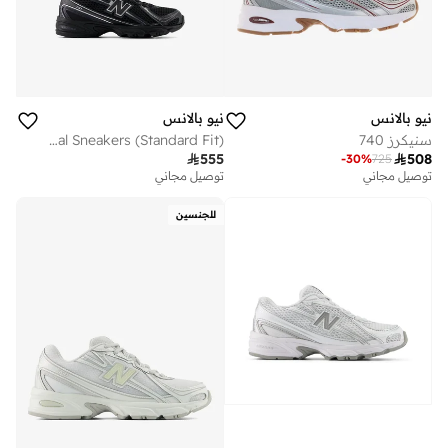
نيو بالانس
نيو بالانس
سنيكرز 740
Kids 740 BUNGEE LACE casual Sneakers (Standard Fit)

555

508
-
30
%
725
توصيل مجاني
توصيل مجاني
للجنسين