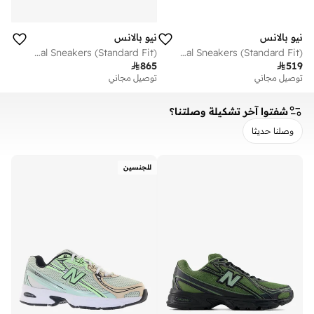
نيو بالانس
نيو بالانس
Unisex 740 casual Sneakers (Standard Fit)
Kids 740 BUNGEE LACE casual Sneakers (Standard Fit)

865

519
توصيل مجاني
توصيل مجاني
شفتوا آخر تشكيلة وصلتنا؟
وصلنا حديثا
مسح
تطبيق
للجنسين