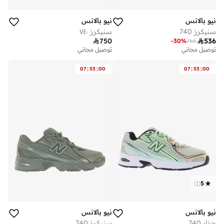
نيو بالانس
نيو بالانس
سنيكرز 740
سنيكرز ٧٤٠

750

536
-
30
%
765
توصيل مجاني
توصيل مجاني
:
:
:
:
07
53
00
07
53
00
)
1
(
5
نيو بالانس
نيو بالانس
حذاء 740
سنيكرز 740