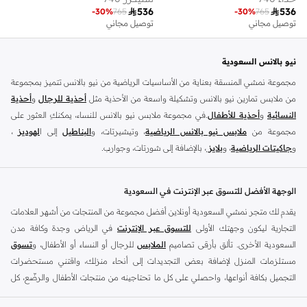

536

536
-
30
%
765
-
30
%
765
توصيل مجاني
توصيل مجاني
نيو بالانس السعودية
مجموعة نمشي المنسقة بعناية من الأساسيات الرياضية من نيو بالانس تتميز بمجموعة
من ملابس تمارين نيو بالانس وتشكيلة واسعة من الأحذية مثل
أحذية للرجال
و
أحذية
النسائية
و
أحذية للأطفال
.في مجموعة ملابس نيو بالانس للنساء، يمكنكِ العثور على
مجموعة من
ملابس نيو بالانس الرياضية
، وتيشيرتات، و
البناطيل
إلى ا
لهوديز
،
و
جاكيتات الرياضية
، و
بلايز
، بالإضافة إلى شورتات، وجوارب.
تسوق
أزياء الرجال من نيو بالانس
للملابس المناسبة للتمرين مثل
الملابس الرياضية
و
التيشرتات
والفيستات و
الشورتات
و
الهوديات و سويت شيرتات
بالإضافة إلى بناطيل
الوجهة الأفضل للتسوق عبر الإنترنت في السعودية
قماش وبناطيل متنوعة والجوارب و الملابس الداخلية و
الجاكيتات والمعاطف
. تتناسب
يقدم لك متجر نمشي السعودية أونلاين أفضل مجموعة من المنتجات من أشهر العلامات
ملابس نيو بلانس و
الأحذية
بشكل أفضل مع المناسبات الغير رسمية والرياضية وأسلوب
التجارية ليكون وجهتك الأولى
للتسوق عبر الإنترنت
في الرياض وجدة وكافة مدن
الحياة العادي بالإضافة إلى المناسبات المتعلقة بالركض والتدريب. تسوق أحذية تريل من
السعودية الأخرى. تألق بأرقى تصاميم
الملابس
للرجال أو النساء أو الأطفال، و
تسوق
نيو بالانس للرجال لرحلتك القادمة في المشي لمسافات طويلة. اشترِ
أحذية للرجال
مستلزمات المنزل لإضافة بعض التجديدات إلى أنحاء منزلك، واقتني مستحضرات
وأحذية رياضية حمراء مثل أحذية سنيكرز قصير الرقبة وكذلك أحذية نيو بالانس الخضراء
التجميل بكافة أنواعها، واحصلي على كل ما تحتاجينه من منتجات الأطفال والرضّع، كل
للرجال في أحذية رياضية مثل ترينرز. تعتبر ملابس وأحذية التمارين الرياضية للرجال من
ذلك وأكثر في مكان واحد.
نيو بالانس مثالية للحفاظ على المظهر الأنيق داخل وخارج الجيم. تسوق من أحذية نيو