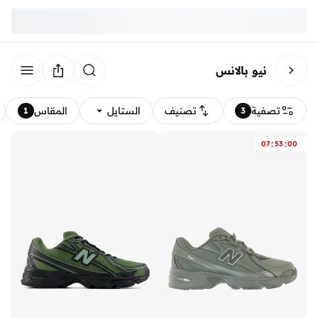
نيو بالانس
تصفية
تصنيف
الستايل
المقاس
1
3
:
:
07
53
00