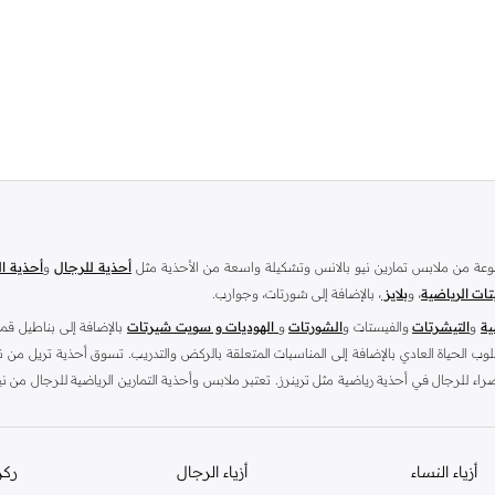
وعة من ملابس تمارين نيو بالانس وتشكيلة واسعة من الأحذية مثل
أحذية للرجال
و
أحذية ال
تات الرياضية
، و
بلايز
، بالإضافة إلى شورتات، وجوارب.
ية
و
التيشرتات
والفيستات و
الشورتات
و
الهوديات و سويت شيرتات
بالإضافة إلى بناطيل قم
 الحياة العادي بالإضافة إلى المناسبات المتعلقة بالركض والتدريب. تسوق أحذية تريل من ن
اء للرجال في أحذية رياضية مثل ترينرز. تعتبر ملابس وأحذية التمارين الرياضية للرجال من ني
أزياء النساء
أزياء الرجال
ركن
إذا كنت من م