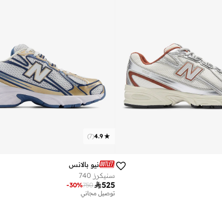
)
7
(
4.9
نيو بالانس
سنيكرز 740

525
-
30
%
750
توصيل مجاني