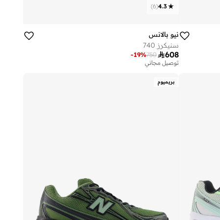
)
6
(
4.3
نيو بالانس
سنيكرز 740

608
-
19
%
750
توصيل مجاني
بريميوم