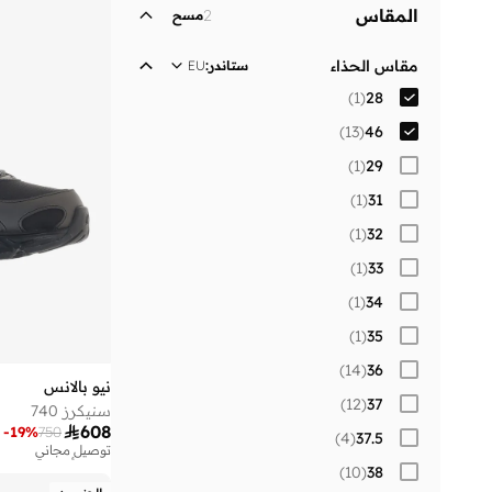
المقاس
2
مسح
أطفال
)
1
(
مقاس الحذاء
ستاندر
:
EU
)
1
(
28
)
13
(
46
)
1
(
29
)
1
(
31
)
1
(
32
)
1
(
33
)
1
(
34
)
1
(
35
)
14
(
36
نيو بالانس
)
12
(
37
سنيكرز 740

608
-
19
%
750
)
4
(
37.5
توصيل مجاني
تم بيع أكثر من 10 مؤخرا
)
10
(
38
توصيل مجاني