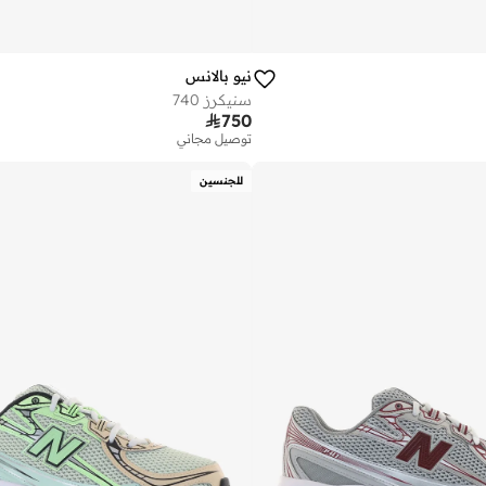
نيو بالانس
سنيكرز 740

750
توصيل مجاني
للجنسين