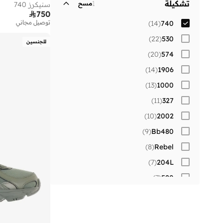
تشكيلة
1
مسح
سنيكرز 740

750
توصيل مجاني
)
14
(
740
)
22
(
530
للجنسين
)
20
(
574
)
14
(
1906
)
13
(
1000
)
11
(
327
)
10
(
2002
)
9
(
Bb480
)
8
(
Rebel
)
7
(
204L
)
7
(
520
)
6
(
680
)
6
(
9060