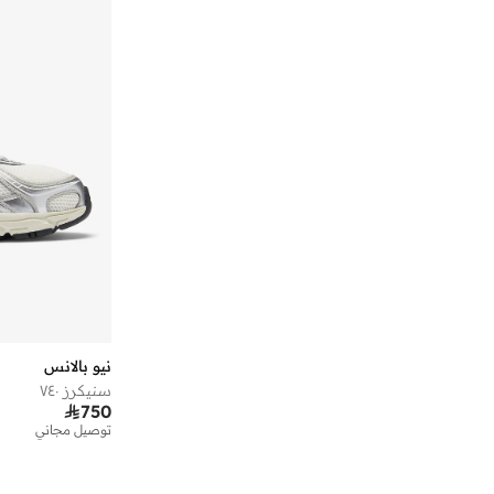
)
1
(
New Balance 530
)
1
(
Rc42
)
1
(
Rebel
)
1
(
Running Shoe
نيو بالانس
سنيكرز ٧٤٠

750
توصيل مجاني