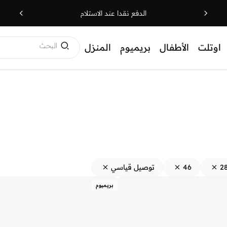
الدفع نقدا عند الاستلام
البحث
اوتلت
الأطفال
بريميوم
المنزل
2
46
توصيل قياسي
بريميوم