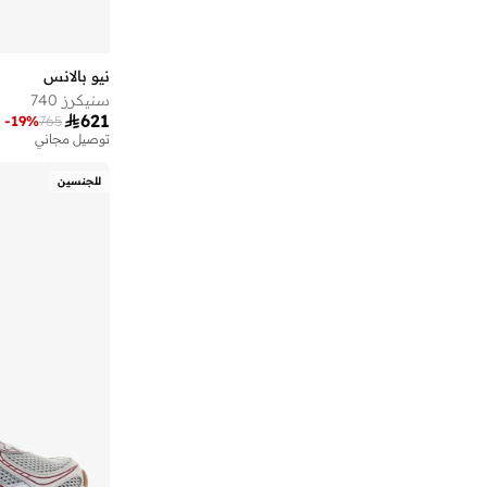
)
5
(
370
)
5
(
578
)
5
(
Bb550
نيو بالانس
سنيكرز 740
)
5
(
Ct500

621
-
19
%
765
)
4
(
413
توصيل مجاني
)
4
(
471
للجنسين
)
3
(
468
)
3
(
Amaste
)
3
(
Propel
)
2
(
237
)
2
(
373
)
2
(
408
)
2
(
430
)
2
(
442
)
2
(
460