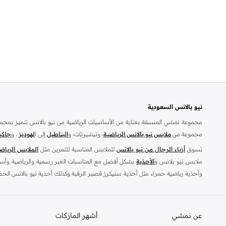
نيو بالانس السعودية
مجموعة نمشي المنسقة بعناية من الأساسيات الرياضية من نيو بالانس تتميز بمجم
مجموعة من
ملابس نيو بالانس الرياضية
، وتيشيرتات، و
البناطيل
إلى ا
لهوديز
، و
جاكي
تسوق
أزياء الرجال من نيو بالانس
للملابس المناسبة للتمرين مثل
الملابس الرياض
ملابس نيو بلانس و
الأحذية
بشكل أفضل مع المناسبات الغير رسمية والرياضية وأسلوب
وأحذية رياضية حمراء مثل أحذية سنيكرز قصير الرقبة وكذلك أحذية نيو بالانس الخضر
بالانس الصفراء للرجال للحصول على مظهر رياضي أنيق.
تسوق من متجر نيو بالانس أونلاين في السعودية
عن نمشي
أشهر الماركات