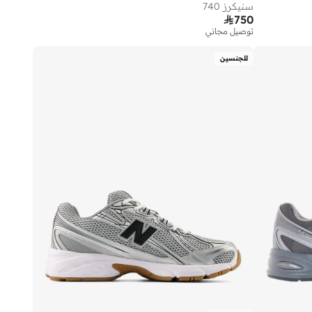
سنيكرز 740

750
توصيل مجاني
للجنسين