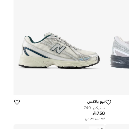
نيو بالانس
سنيكرز 740

750
توصيل مجاني