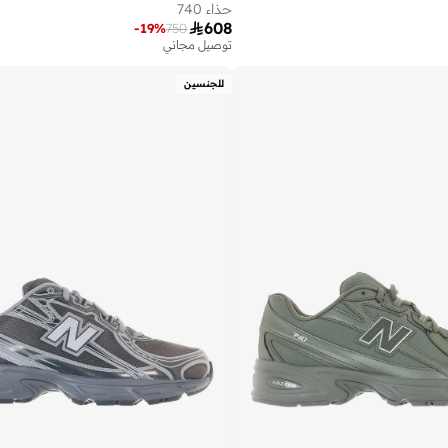
حذاء 740

608
-
19
%
750
توصيل مجاني
للجنسين