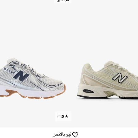
للجنسين
)
4
(
5
نيو بالانس