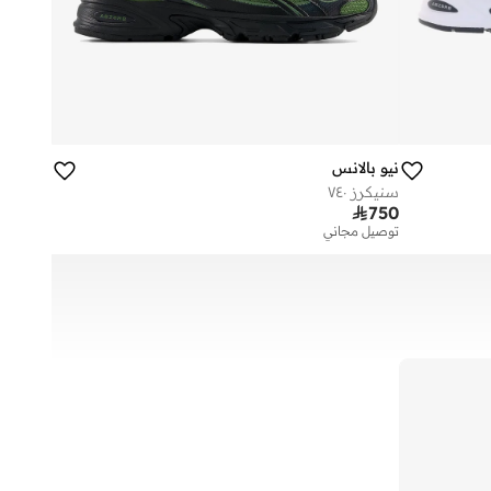
نيو بالانس
سنيكرز ٧٤٠

750
توصيل مجاني