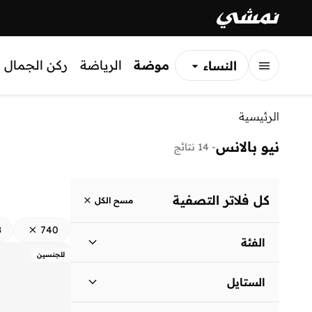
موضة
الرياضة
ركن الجمال
النساء
الرجال
الرئيسية
الأطفال
نيو بالانس
-
14 نتائج
كل فلاتر التصفية
مسح الكل
8
740
الفئة
للجنسين
الرجال
)
13
(
الستايل
نساء
)
10
(
نمط الحياة
(
14
)