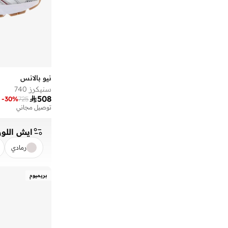
)
2
(
515
)
2
(
Arishi
)
2
(
Furon
)
2
(
Kair
)
2
(
M1000
نيو بالانس
)
1
(
1080
سنيكرز 740

508
-
30
%
725
)
1
(
475
توصيل مجاني
)
1
(
500
ايش اللون
)
1
(
680 Running Shoe
رمادي
)
1
(
696
)
1
(
796T
مسح
بريميوم
)
1
(
Evoz
)
1
(
Flash
)
1
(
Hierro