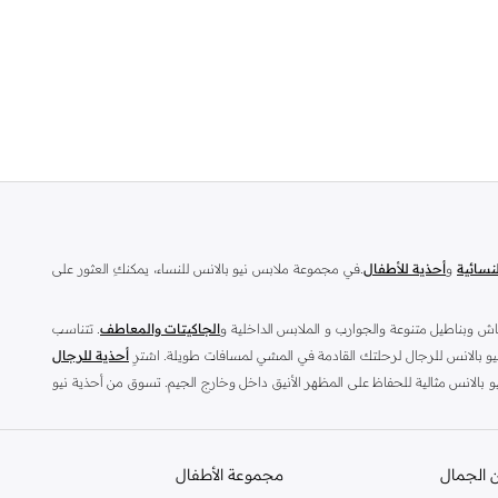
نسائية
و
أحذية للأطفال
.في مجموعة ملابس نيو بالانس للنساء، يمكنكِ العثور على
اش وبناطيل متنوعة والجوارب و الملابس الداخلية و
الجاكيتات والمعاطف
. تتناسب
يو بالانس للرجال لرحلتك القادمة في المشي لمسافات طويلة. اشترِ
أحذية للرجال
و بالانس مثالية للحفاظ على المظهر الأنيق داخل وخارج الجيم. تسوق من أحذية نيو
 الجمال
مجموعة الأطفال
حبي السنيكرز والأزياء الرياضية عالية الجودة المناسبة لكل وقت فبالتأكيد ستكون من عشاق نيو بالانس. نشأت هذه العلامة الرائدة في الولايات المتحدة عام 1906 تحت اسم شركة نيو بالانس آرك سابورت. وتطورت بعد ذلك لتضيف إلى منتجاتها أزياء