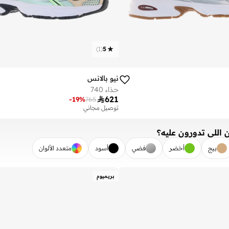
)
1
(
5
نيو بالانس
حذاء 740

621
-
19
%
765
توصيل مجاني
 اللي تدورون عليه؟
بيج
أخضر
فضي
أسود
متعدد الألوان
تطبيق
بريميوم