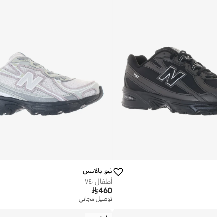
نيو بالانس
أطفال ٧٤٠

460
توصيل مجاني