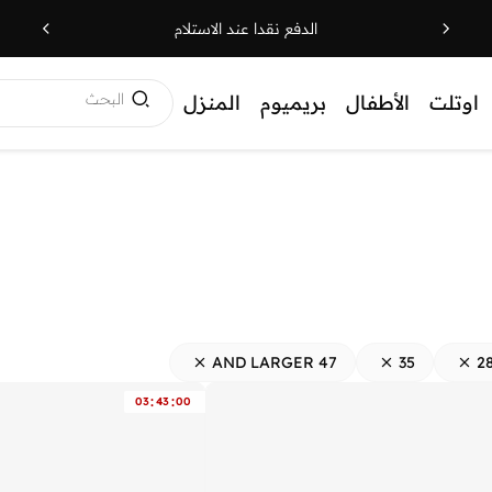
الدفع نقدا عند الاستلام
البحث
اوتلت
الأطفال
بريميوم
المنزل
47 AND LARGER
35
2
:
:
03
43
00