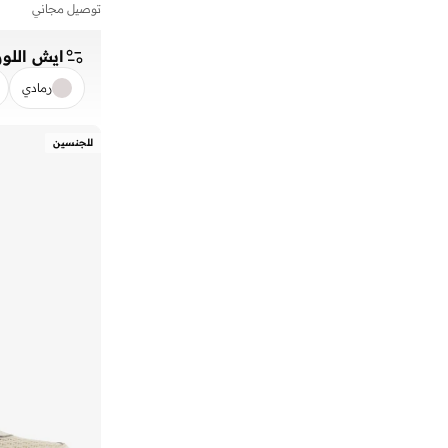
توصيل مجاني
)
2
(
1906W
)
2
(
373
ايش اللون
)
2
(
410
رمادي
)
2
(
42F
مسح
)
2
(
43F
للجنسين
)
2
(
43T
)
2
(
442
)
2
(
460
)
2
(
480P
)
2
(
740N
)
2
(
Bal
)
2
(
Furon
)
2
(
M1000
)
2
(
More
)
2
(
Rc42