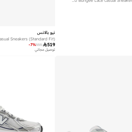
Kids 740 Bungee Lace casual Sneakers (Standard Fit)
نيو بالانس

519
-
7
%
555
توصيل مجاني