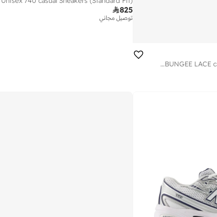
Unisex 740 casual Sneakers (Standard Fit)

825
توصيل مجاني
Kids 740 BUNGEE LACE casual Sneakers (Standard Fit)