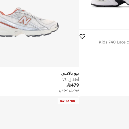
Kids 740 Lace c
نيو بالانس
أطفال ٧٤٠

479
توصيل مجاني
:
:
03
43
00