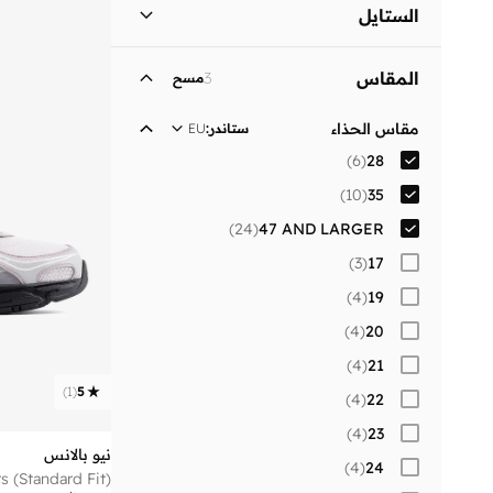
الرجال
)
24
(
الستايل
نساء
)
21
(
نمط الحياة
(
34
)
المقاس
3
مسح
أطفال
)
10
(
مقاس الحذاء
ستاندر
:
EU
)
6
(
28
)
10
(
35
)
24
(
47 AND LARGER
)
3
(
17
)
4
(
19
)
4
(
20
)
4
(
21
)
1
(
5
)
4
(
22
)
4
(
23
نيو بالانس
)
4
(
24
s (Standard Fit)