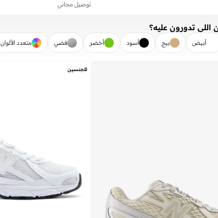
توصيل مجاني
 اللي تدورون عليه؟
أبيض
بيج
أسود
أخضر
فضي
متعدد الألوان
تطبيق
للجنسين