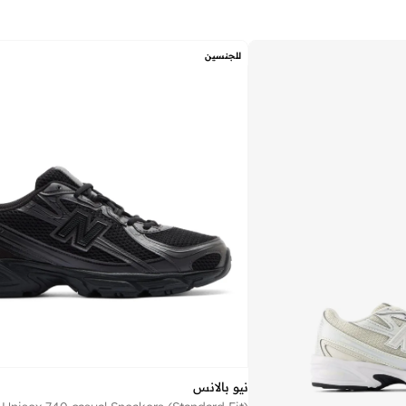
للجنسين
نيو بالانس