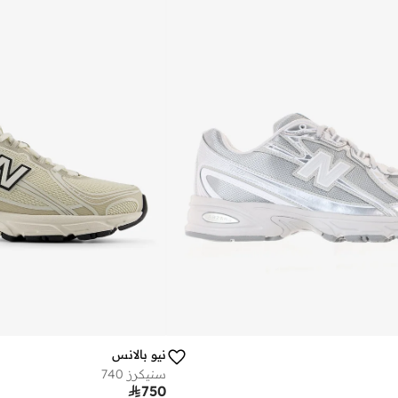
نيو بالانس
سنيكرز 740

750