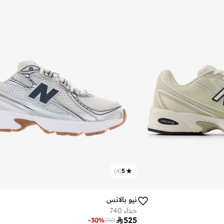
)
4
(
5
نيو بالانس
حذاء 740

525
-
30
%
750