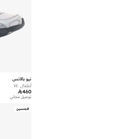
)
11
(
2002
)
11
(
471
)
11
(
520
)
10
(
860
)
10
(
880
)
10
(
Rebel
)
8
(
237
)
8
(
Bb480
نيو بالانس
)
5
(
413
أطفال ٧٤٠
)
5
(
Aril

460
توصيل مجاني
)
5
(
Fcx
)
4
(
468
للجنسين
)
4
(
515
)
4
(
625
)
4
(
Bb550