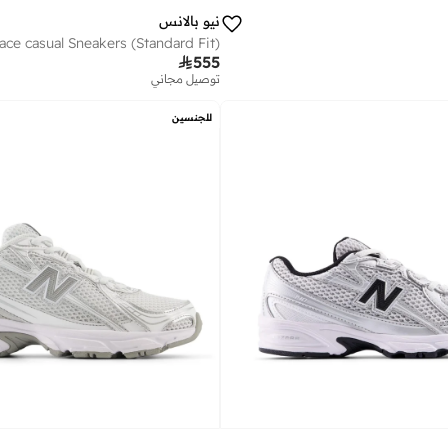
نيو بالانس

555
توصيل مجاني
للجنسين