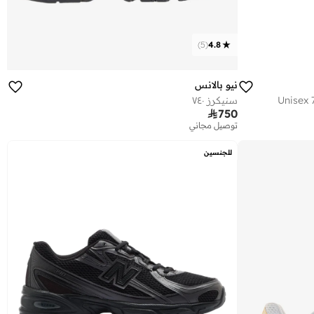
)
5
(
4.8
نيو بالانس
Unisex 
سنيكرز ٧٤٠

750
توصيل مجاني
للجنسين