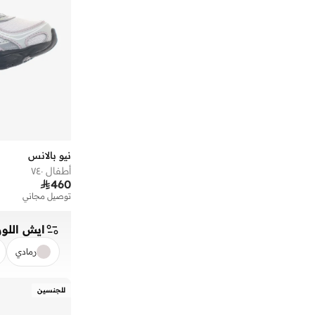
)
7
(
Bb550
)
7
(
F3F
)
7
(
Fcx
)
7
(
Kair
)
6
(
370
)
5
(
373
)
5
(
Aril
نيو بالانس
أطفال ٧٤٠
)
5
(
Evoz

460
)
4
(
460
توصيل مجاني
)
4
(
468
ايش اللون
)
4
(
515
رمادي
)
4
(
625
مسح
)
4
(
796
للجنسين
)
4
(
Ac Runner