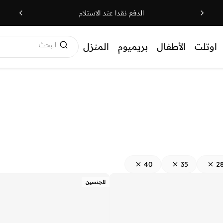
الدفع نقدا عند الاستلام
البحث
اوتلت
الأطفال
بريميوم
المنزل
40
35
2
للجنسين