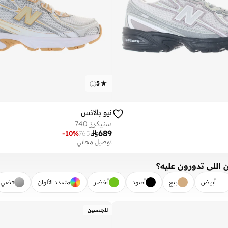
)
1
(
5
نيو بالانس
سنيكرز 740

689
-
10
%
765
توصيل مجاني
 اللي تدورون عليه؟
أبيض
بيج
أسود
أخضر
متعدد الألوان
فضي
تطبيق
للجنسين