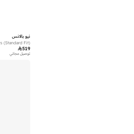
)
16
(
860
)
15
(
1906
)
15
(
Bb480
)
15
(
Elps
نيو بالانس
)
13
(
471

519
)
13
(
578
توصيل مجاني
)
13
(
Rebel
)
10
(
237
)
8
(
411
)
8
(
Amaste
)
8
(
Flash
)
8
(
Propel
)
7
(
413
)
7
(
430
)
7
(
Arishi