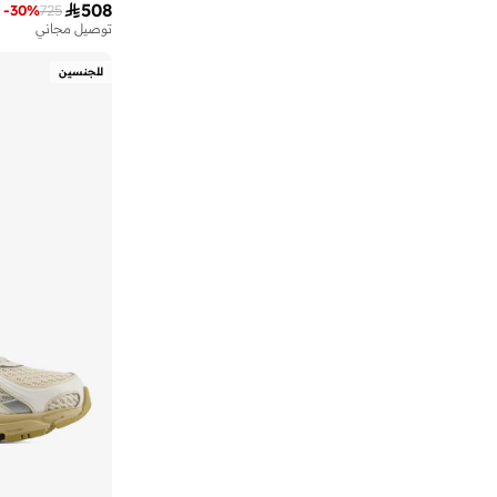

508
-
30
%
725
توصيل مجاني
)
2
(
42F
)
2
(
43F
للجنسين
)
2
(
43T
)
2
(
442
)
2
(
480P
)
2
(
696
)
2
(
740N
)
2
(
Bal
)
2
(
F1F
)
2
(
F3T
)
2
(
Flsh
)
2
(
Furon
)
2
(
Hier
)
2
(
M1000