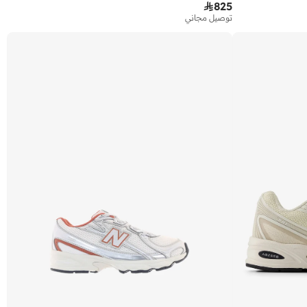

825
توصيل مجاني