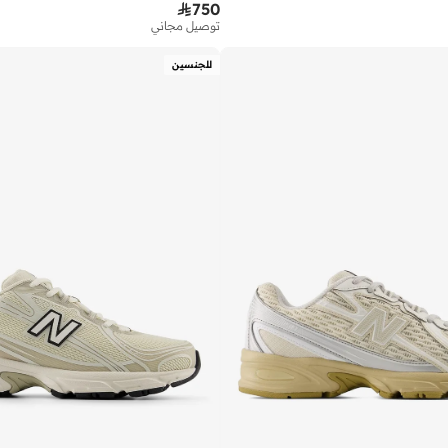

750
توصيل مجاني
للجنسين