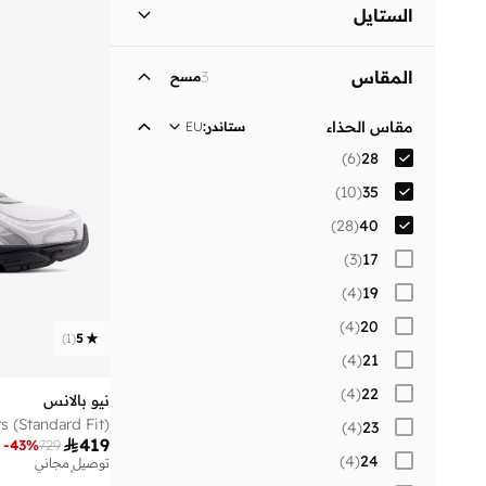
نساء
)
23
(
الستايل
الرجال
)
23
(
نمط الحياة
(
35
)
المقاس
3
مسح
أطفال
)
10
(
مقاس الحذاء
ستاندر
:
EU
)
6
(
28
)
10
(
35
)
28
(
40
)
3
(
17
)
4
(
19
)
4
(
20
)
1
(
5
)
4
(
21
)
4
(
22
نيو بالانس
)
4
(
23

419
-
43
%
729
)
4
(
24
توصيل مجاني
تم بيع أكثر من 30 مؤخرا