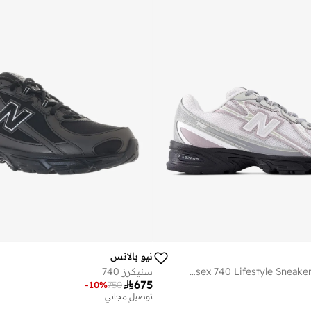
نيو بالانس
Unisex 740 Lifestyle Sneakers (Standard Fit)
سنيكرز 740

675
-
10
%
750
توصيل مجاني
تم بيع أكثر من 10 مؤخرا