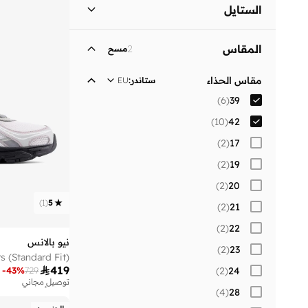
نساء
)
10
(
الستايل
الرجال
)
10
(
نمط الحياة
(
12
)
المقاس
2
مسح
أطفال
)
2
(
مقاس الحذاء
ستاندر
:
EU
)
6
(
39
)
10
(
42
)
2
(
17
)
2
(
19
)
2
(
20
)
1
(
5
)
2
(
21
)
2
(
22
نيو بالانس
)
2
(
23

419
)
2
(
24
-
43
%
729
توصيل مجاني
)
4
(
28
تم بيع أكثر من 30 مؤخرا
توصيل مجاني