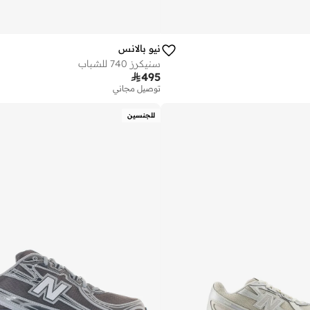
نيو بالانس
سنيكرز 740 للشباب

495
توصيل مجاني
للجنسين