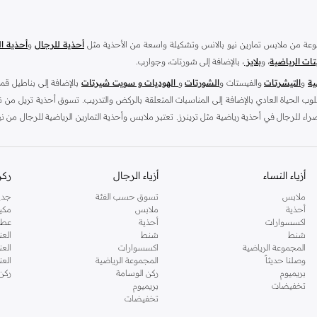
وعة من ملابس تمارين نيو بالانس وتشكيلة واسعة من الأحذية مثل
أحذية للرجال
و
أحذية ال
تات الرياضية
، و
بلايز
، بالإضافة إلى شورتات، وجوارب.
ية
و
التيشرتات
والفيستات و
الشورتات
و
الهوديات و سويت شيرتات
بالإضافة إلى بناطيل قم
 الحياة العادي بالإضافة إلى المناسبات المتعلقة بالركض والتدريب. تسوق أحذية تريل من ن
اء للرجال في أحذية رياضية مثل ترينرز. تعتبر ملابس وأحذية التمارين الرياضية للرجال من ني
أزياء النساء
أزياء الرجال
ركن
إذا كنت من م
رتديها إلى الأمام دائمًا. يقدم لك متجر نمشي أونلاين تشكيلة مميزة تحوي أكثر من 500 استايل من منتجات نيو بالا
ملابس
تسوق حسب الفئة
جدي
أحذية
ملابس
مكي
 أو كنت تبحث عن أزياء رياضية مريحة مناسبة للجيم أو للتنزه فبالتأكيد ستجد غايتك ضمن هذه ا
اكسسوارات
أحذية
عطو
وفر لك تشكيلة أحذية نيو بالانس ما تحتاجه تمامًا للتسوق أونلاين من خلال متجر نمشي بسهو
شنط
شنط
العن
المجموعة الرياضية
اكسسوارات
العن
وصلنا حديثاً
المجموعة الرياضية
الع
س سلايدز فائقة الراحة لتشعر بالراحة التي تحتاجها.
بريميوم
ركن الوسامة
ركن
تخفيضات
بريميوم
راحته وملائمته الرائعة. اشتري أحذية نيو بالانس للنساء مثل
أحذية نسائية
و
أحذية رياضية
. تس
تخفيضات