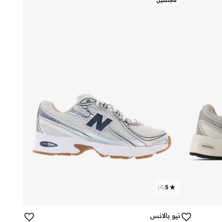
للجنسين
)
4
(
5
نيو بالانس