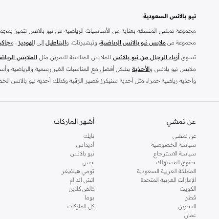
)
1
(
1906R
نيو بالانس السعودية
)
1
(
1906W
مجموعة نمشي المنسقة بعناية من الأساسيات الرياضية من نيو بالانس تتميز بمجم
)
1
(
327W
مجموعة من
ملابس نيو بالانس الرياضية
، وتيشيرتات، و
البناطيل
إلى ا
لهوديز
، و
جاكي
)
1
(
410
تسوق
أزياء الرجال من نيو بالانس
للملابس المناسبة للتمرين مثل
الملابس الرياض
ملابس نيو بلانس و
الأحذية
بشكل أفضل مع المناسبات الغير رسمية والرياضية وأسلوب
)
1
(
480L
وأحذية رياضية حمراء مثل أحذية سنيكرز قصير الرقبة وكذلك أحذية نيو بالانس الخضر
)
1
(
480P
بالانس الصفراء للرجال للحصول على مظهر رياضي أنيق.
)
1
(
509
تسوق من متجر نيو بالانس أونلاين في السعودية
)
1
(
680 Running Shoe
عن نمشي
أشهر الماركات
)
1
(
796
متنوعة، إلا أنها لم تتخل عن تركيزها الأساسي في إنتاج الأحذية عالية الجودة التي تدعم وتقوي وتدفع م
عن نمشي
نايك
سياسة الخصوصية
أديداس
سواء كنت تبحث عن أحذية الجري من نيو بالانس التي تشعر معها قدميك بالراحة التامة
)
1
(
880
سياسة الاسترجاع
نيو بالانس
نحن نعلم أن إيجاد الحذاء المثالي يتطلب الكثير من الجهد. ولذلك حرصنا على أن ت
)
1
(
997
حقوق المستهلك
جس
المملكة العربية السعودية
تومي هيلفيغر
ضخمة من
السنيكرز
)
1
(
Aril
الإمارات العربية المتحدة
اتش اند ام
الرياضية الأخرى المناسبة للجيم والتدريب. إلى جانب السنيكرز، تحوي تشكيلة نيو بالان
الكويت
كالفن كلاين
)
1
(
Aris
قطر
بوما
يمكن أن يمنحك الزوج المثالي من الأحذية إحساسًا بالحيوية للعمل بجدية أكبر نظرًا ل
البحرين
كل الماركات
)
1
(
Arishi
من الراحة والأناقة.
عمان