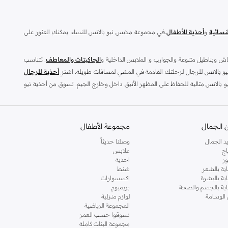
نسائية
و
أحذية للأطفال
.في مجموعة ملابس نيو بالانس للنساء، يمكنكِ العثور على
اش وبناطيل متنوعة والجوارب و الملابس الداخلية و
الجاكيتات والمعاطف
. تتناسب
يو بالانس للرجال لرحلتك القادمة في المشي لمسافات طويلة. اشترِ
أحذية للرجال
و بالانس مثالية للحفاظ على المظهر الأنيق داخل وخارج الجيم. تسوق من أحذية نيو
 الجمال
مجموعة الأطفال
حبي السنيكرز والأزياء الرياضية عالية الجودة المناسبة لكل وقت فبالتأكيد ستكون من عشاق نيو بالانس. نشأت هذه العلامة الرائدة في الولايات المتحدة عام 1906 تحت اسم شركة نيو بالانس آرك سابورت. وتطورت بعد ذلك لتضيف إلى منتجاتها أزياء
نس من
أحذية الجري
و
أحذية الجيم
و
الملابس
.
د الجمال
وصلنا حديثاً
اج
ملابس
لتشكيلة.
ر
احذية
لة ومتعة. تسوق
أحذية نيو بالانس المناسبة للرجال
و
النساء
و
الأطفال
مع مجموعة
اية بالشعر
شنط
اية بالبشرة
اكسسوارات
. استعرض أحذية نيو بالانس 327 وريبيل و اتش 997 وايفوز وروف وريسر ايليت ونيو بالانس 574 و880 واف سي ترينر وبروبل و1080 وبريزا و68 و860 وبريزم واريشي ونيو بالانس 996 وغيرهم الكثير. تضم هذه التشكيلة أحذية الجري والأحذية
ناية بالجسم والصحة
بريميوم
 الوسامة
لوازم منزلية
المجموعة الرياضية
وقي حذاء رياضي من نيو بالانس اونلاين من نمشي للعثور على الحذاء المناسب لمزيد
تسوقوا حسب العمر
مجموعة البنات كاملة