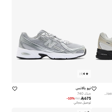
)
4
(
4
نيو بالانس
Unisex 740 casual Sneakers (Standard Fit)
حذاء 740

675
-
10
%
750
توصيل مجاني