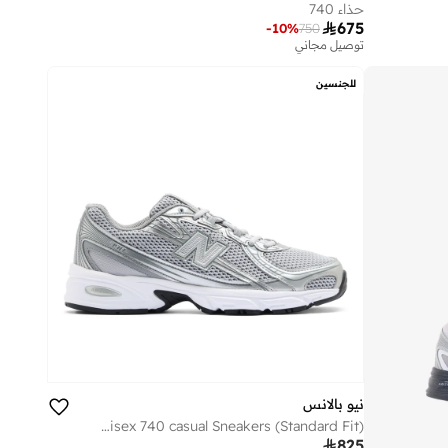
حذاء 740

675
-
10
%
750
توصيل مجاني
للجنسين
نيو بالانس
Unisex 740 casual Sneakers (Standard Fit)

825