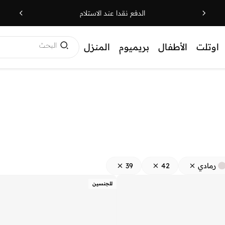
الدفع نقدا عند الاستلام
البحث
اوتلت
الأطفال
بريميوم
المنزل
رمادي
42
39
للجنسين