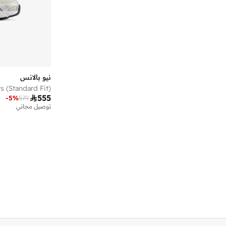
)
3
(
680
)
3
(
Propel
)
2
(
1080
)
2
(
2002R
)
2
(
2002Rd
نيو بالانس
)
2
(
370
)
2
(
411

555
-
5
%
579
توصيل مجاني
)
2
(
430
)
2
(
740N
)
2
(
Ac Runner
)
2
(
Amaste
)
2
(
Bb480
)
2
(
Elps
)
2
(
Rebel
)
1
(
1000D