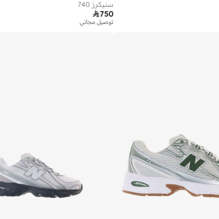
سنيكرز 740

750
توصيل مجاني