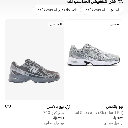
اختر التخفيض المناسب لك
المنتجات المخفضة فقط
المنتجات غير المخفضة فقط
مسح
تطبيق
للجنسين
للجنسين
نيو بالانس
نيو بالانس
Unisex 740 casual Sneakers (Standard Fit)
سنيكرز 740

750

825
توصيل مجاني
توصيل مجاني