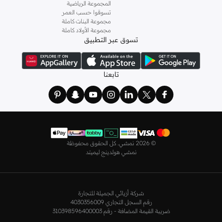
المناسب لمزيد من الراحة والأناقة.
المجموعة الرياضية
و
ليتشي
و
نيشات لينين
و
فيمي9
وغيرهم.
تسوقوا حسب العمر
كما لدينا كل ما يتعلق ب
اللانجري
! اختاري من مجموعتنا قطعًا أنثوية مثل
الكورسيه
أو
مجموعة البنات كاملة
مجموعة الأولاد كاملة
أطقم من
لا سينزا
، أو اقتني العبوات الاقتصادية التي تحتوي على كافة القطع الأساسية.
تسوق عبر التطبيق
ولدينا أيضًا
ملابس نوم نسائية
مريحة، بما في ذلك قمصان النوم والبيجامات من علامات
مثل
نعومي
وغيرها.
استعدي لأجواء الصيف مع مجموعتنا من ملابس السباحة التي تضم كل ما تحتاجينه،
تابعنا
بداية من
بيكيني
القطعتين بجميع المقاسات وحتى المايوهات ذات القطعة الواحدة وكافة
مستلزمات الشاطئ أو المسبح.
تسوق أزياء رجالية بتصاميم راقية في السعودية
تألق بأفضل إطلالة مع مجموعة متكاملة من الملابس الرجالية. ستجد لدينا كل ما تحتاجه
من علامات رائدة مثل
تمبرلاند
و
لاكوست
و
غانت
و
جيوردانو
وغيرها، لتكون دائمًا في أبهى
©
2026 نمشي. كل الحقوق محفوظة
صورة سواء كنت متوجهاً إلى عملك أو تقضي عطلة نهاية الأسبوع برفقة أصدقائك
نمشي هولدينج ليميتد
وعائلتك.
ستجد لدينا في مجموعة التيشيرتات والقمصان كل ما تحتاجه مع مجموعة متنوعة من
التصاميم. جدّد إطلالتك وتسوق
قمصان بولو
بالألوان التي تفضلها، وكن متألقًا في عملك
شركة أزيائي الجميلة للتجارة
وفي نزهاتك مع أصدقائك. واطلع على الكنزات والهوديز و
البليزرات
بتصاميم ومقاسات
رقم السجل التجاري 4030356009
وألوان متعددة لتكون بكامل أناقتك في كافة المناسبات.
ضريبة القيمة المضافة - رقم 310398596400003