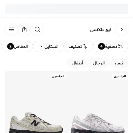
نيو بالانس
تصفية
تصنيف
الستايل
المقاس
2
4
نساء
الرجال
أطفال
للجنسين
للجنسين