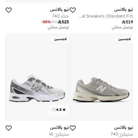
نيو بالانس
نيو بالانس
Kids 740 Bungee Lace casual Sneakers (Standard Fit)
حذاء 740

525

519
-
30
%
750
توصيل مجاني
توصيل مجاني
للجنسين
للجنسين
)
5
(
4.8
نيو بالانس
نيو بالانس
سنيكرز 740
سنيكرز ٧٤٠