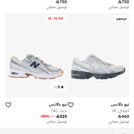

750

750
توصيل مجاني
توصيل مجاني
:
:
بريميوم
00
31
11
)
4
(
5
نيو بالانس
نيو بالانس
أطفال ٧٤٠
حذاء 740

525

460
-
30
%
750
توصيل مجاني
توصيل مجاني