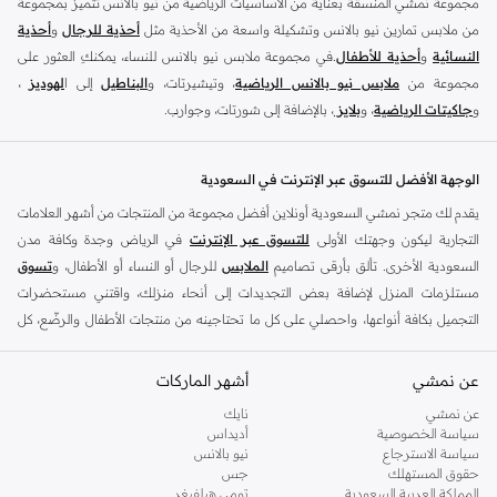
مجموعة نمشي المنسقة بعناية من الأساسيات الرياضية من نيو بالانس تتميز بمجموعة
من ملابس تمارين نيو بالانس وتشكيلة واسعة من الأحذية مثل
أحذية للرجال
و
أحذية
النسائية
و
أحذية للأطفال
.في مجموعة ملابس نيو بالانس للنساء، يمكنكِ العثور على
مجموعة من
ملابس نيو بالانس الرياضية
، وتيشيرتات، و
البناطيل
إلى ا
لهوديز
،
و
جاكيتات الرياضية
، و
بلايز
، بالإضافة إلى شورتات، وجوارب.
تسوق
أزياء الرجال من نيو بالانس
للملابس المناسبة للتمرين مثل
الملابس الرياضية
و
التيشرتات
والفيستات و
الشورتات
و
الهوديات و سويت شيرتات
بالإضافة إلى بناطيل
الوجهة الأفضل للتسوق عبر الإنترنت في السعودية
قماش وبناطيل متنوعة والجوارب و الملابس الداخلية و
الجاكيتات والمعاطف
. تتناسب
يقدم لك متجر نمشي السعودية أونلاين أفضل مجموعة من المنتجات من أشهر العلامات
ملابس نيو بلانس و
الأحذية
بشكل أفضل مع المناسبات الغير رسمية والرياضية وأسلوب
التجارية ليكون وجهتك الأولى
للتسوق عبر الإنترنت
في الرياض وجدة وكافة مدن
الحياة العادي بالإضافة إلى المناسبات المتعلقة بالركض والتدريب. تسوق أحذية تريل من
السعودية الأخرى. تألق بأرقى تصاميم
الملابس
للرجال أو النساء أو الأطفال، و
تسوق
نيو بالانس للرجال لرحلتك القادمة في المشي لمسافات طويلة. اشترِ
أحذية للرجال
مستلزمات المنزل لإضافة بعض التجديدات إلى أنحاء منزلك، واقتني مستحضرات
وأحذية رياضية حمراء مثل أحذية سنيكرز قصير الرقبة وكذلك أحذية نيو بالانس الخضراء
التجميل بكافة أنواعها، واحصلي على كل ما تحتاجينه من منتجات الأطفال والرضّع، كل
للرجال في أحذية رياضية مثل ترينرز. تعتبر ملابس وأحذية التمارين الرياضية للرجال من
ذلك وأكثر في مكان واحد.
نيو بالانس مثالية للحفاظ على المظهر الأنيق داخل وخارج الجيم. تسوق من أحذية نيو
عن نمشي
أفضل العلامات التجارية في السعودية
أشهر الماركات
بالانس الصفراء للرجال للحصول على مظهر رياضي أنيق.
يضم متجر نمشي السعودية أونلاين مجموعة ضخمة من المنتجات من أفضل العلامات
عن نمشي
نايك
تسوق من متجر نيو بالانس أونلاين في السعودية
سياسة الخصوصية
أديداس
التجارية، بداية من الأزياء وحتى مستلزمات المنزل. ستجد لدينا كل ما ترغب به من
إذا كنت من محبي السنيكرز والأزياء الرياضية عالية الجودة المناسبة لكل وقت فبالتأكيد
سياسة الاسترجاع
نيو بالانس
الملابس والأحذية والإكسسوارات وكافة احتياجاتك الأخرى من علامات رائدة مثل:
حقوق المستهلك
جس
ستكون من عشاق نيو بالانس. نشأت هذه العلامة الرائدة في الولايات المتحدة عام 1906
ديفاكتو
، و
ديزل
، و
بيير كاردان
، و
تومي هيلفيغر
، و
ريفر ايلاند
، و
جوكي
، و
لي كوبر
،
المملكة العربية السعودية
تومي هيلفيغر