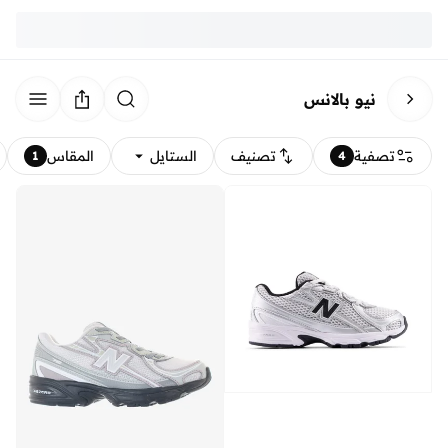
نيو بالانس
تصفية
تصنيف
الستايل
المقاس
1
4