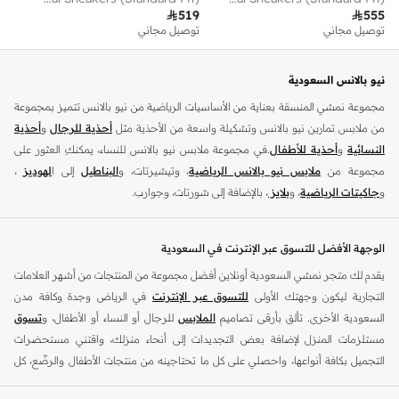

519

555
توصيل مجاني
توصيل مجاني
نيو بالانس السعودية
مجموعة نمشي المنسقة بعناية من الأساسيات الرياضية من نيو بالانس تتميز بمجموعة
من ملابس تمارين نيو بالانس وتشكيلة واسعة من الأحذية مثل
أحذية للرجال
و
أحذية
النسائية
و
أحذية للأطفال
.في مجموعة ملابس نيو بالانس للنساء، يمكنكِ العثور على
مجموعة من
ملابس نيو بالانس الرياضية
، وتيشيرتات، و
البناطيل
إلى ا
لهوديز
،
و
جاكيتات الرياضية
، و
بلايز
، بالإضافة إلى شورتات، وجوارب.
تسوق
أزياء الرجال من نيو بالانس
للملابس المناسبة للتمرين مثل
الملابس الرياضية
و
التيشرتات
والفيستات و
الشورتات
و
الهوديات و سويت شيرتات
بالإضافة إلى بناطيل
الوجهة الأفضل للتسوق عبر الإنترنت في السعودية
قماش وبناطيل متنوعة والجوارب و الملابس الداخلية و
الجاكيتات والمعاطف
. تتناسب
يقدم لك متجر نمشي السعودية أونلاين أفضل مجموعة من المنتجات من أشهر العلامات
ملابس نيو بلانس و
الأحذية
بشكل أفضل مع المناسبات الغير رسمية والرياضية وأسلوب
التجارية ليكون وجهتك الأولى
للتسوق عبر الإنترنت
في الرياض وجدة وكافة مدن
الحياة العادي بالإضافة إلى المناسبات المتعلقة بالركض والتدريب. تسوق أحذية تريل من
السعودية الأخرى. تألق بأرقى تصاميم
الملابس
للرجال أو النساء أو الأطفال، و
تسوق
نيو بالانس للرجال لرحلتك القادمة في المشي لمسافات طويلة. اشترِ
أحذية للرجال
مستلزمات المنزل لإضافة بعض التجديدات إلى أنحاء منزلك، واقتني مستحضرات
وأحذية رياضية حمراء مثل أحذية سنيكرز قصير الرقبة وكذلك أحذية نيو بالانس الخضراء
التجميل بكافة أنواعها، واحصلي على كل ما تحتاجينه من منتجات الأطفال والرضّع، كل
للرجال في أحذية رياضية مثل ترينرز. تعتبر ملابس وأحذية التمارين الرياضية للرجال من
ذلك وأكثر في مكان واحد.
نيو بالانس مثالية للحفاظ على المظهر الأنيق داخل وخارج الجيم. تسوق من أحذية نيو